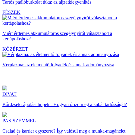
Tartós padlóburkolat titka: az aljzatkiegyenlítés
FÉSZEK
Miért érdemes akkumulátoros szegélynyírót választanod a
kertápoláshoz?
KÖZÉRZET
Vérplazma: az életmentő folyadék és annak adományozása
DIVAT
Bőrdzseki-ápolási tippek - Hogyan őrizd meg a kabát tartósságát?
PASISZEMMEL
Család és karrier egyszerre? Így valósul meg a munka-magánélet