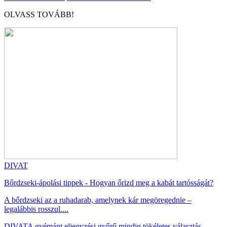
OLVASS TOVÁBB!
DIVAT
Bőrdzseki-ápolási tippek - Hogyan őrizd meg a kabát tartósságát?
A bőrdzseki az a ruhadarab, amelynek kár megöregednie –
legalábbis rosszul....
DIVAT
A gyémánt eljegyzési gyűrű mindig tökéletes választás