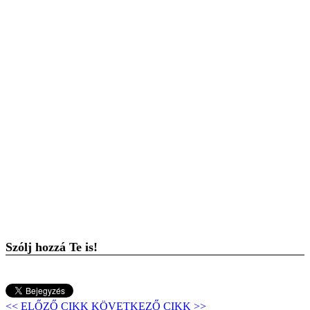
Szólj hozzá Te is!
<< ELŐZŐ CIKK
KÖVETKEZŐ CIKK >>