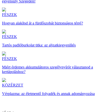
egyensúly Szegeden!
FÉSZEK
Hogyan alakítsd át a fürdőszobát biztonságos térré?
FÉSZEK
Tartós padlóburkolat titka: az aljzatkiegyenlítés
FÉSZEK
Miért érdemes akkumulátoros szegélynyírót választanod a
kertápoláshoz?
KÖZÉRZET
Vérplazma: az életmentő folyadék és annak adományozása