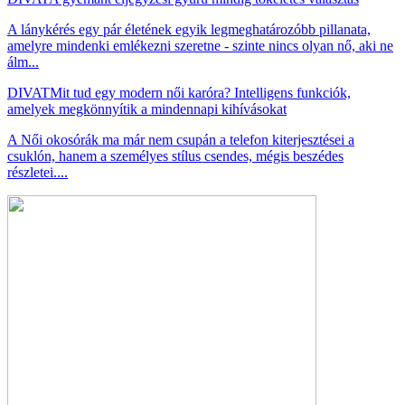
A lánykérés egy pár életének egyik legmeghatározóbb pillanata,
amelyre mindenki emlékezni szeretne - szinte nincs olyan nő, aki ne
álm...
DIVAT
Mit tud egy modern női karóra? Intelligens funkciók,
amelyek megkönnyítik a mindennapi kihívásokat
A Női okosórák ma már nem csupán a telefon kiterjesztései a
csuklón, hanem a személyes stílus csendes, mégis beszédes
részletei....