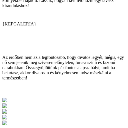
környékbeli tájakra. Lássuk, hogyan kell felöltözni egy tavaszi
kiránduláshoz!
{KEPGALERIA}
Az erdőben nem az a legfontosabb, hogy divatos legyél, mégis, egy
nő sem jelenik meg szívesen előnytelen, furcsa színű és fazonú
darabokban. Összegyűjtöttünk pár fontos alapszabályt, amit ha
betartasz, akkor divatosan és kényelmesen tudsz mászkálni a
természetben!