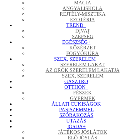
MÁGIA
ANGYALISKOLA
REJTÉLY-MISZTIKA
EZOTÉRIA
TREND
+
DIVAT
SZÉPSÉG
EGÉSZSÉG
+
KÖZÉRZET
FOGYÓKÚRA
SZEX, SZERELEM
+
SZERELEM LAKAT
AZ ÖRÖK SZERELEM LAKATJA
SZEX, SZERELEM
GASZTRO
OTTHON
+
FÉSZEK
GYERMEK
ÁLLATI CUKISÁGOK
PASISZEMMEL
SZÓRAKOZÁS
UTAZÁS
JÓSDA
+
JÁTÉKOS JÓSLÁTOK
ÉLŐ JÓSLÁS