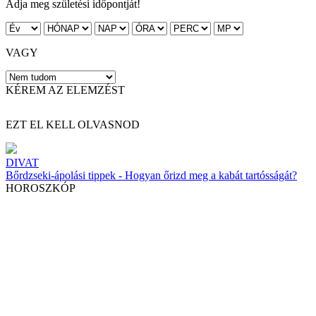
Adja meg születési időpontját!
VAGY
KÉREM AZ ELEMZÉST
EZT EL KELL OLVASNOD
DIVAT
Bőrdzseki-ápolási tippek - Hogyan őrizd meg a kabát tartósságát?
HOROSZKÓP