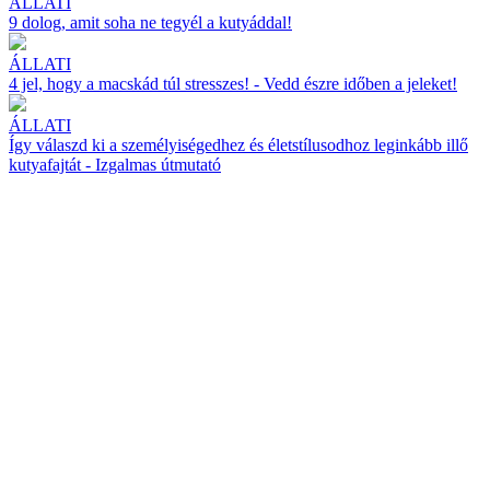
ÁLLATI
9 dolog, amit soha ne tegyél a kutyáddal!
ÁLLATI
4 jel, hogy a macskád túl stresszes! - Vedd észre időben a jeleket!
ÁLLATI
Így válaszd ki a személyiségedhez és életstílusodhoz leginkább illő
kutyafajtát - Izgalmas útmutató