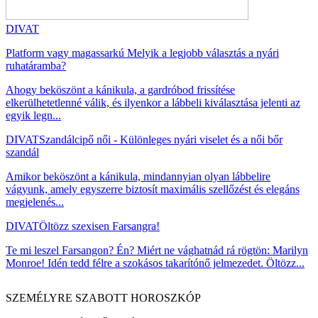
DIVAT
Platform vagy magassarkú Melyik a legjobb választás a nyári
ruhatáramba?
Ahogy beköszönt a kánikula, a gardróbod frissítése
elkerülhetetlenné válik, és ilyenkor a lábbeli kiválasztása jelenti az
egyik legn...
DIVAT
Szandálcipő női - Különleges nyári viselet és a női bőr
szandál
Amikor beköszönt a kánikula, mindannyian olyan lábbelire
vágyunk, amely egyszerre biztosít maximális szellőzést és elegáns
megjelenés...
DIVAT
Öltözz szexisen Farsangra!
Te mi leszel Farsangon? Én? Miért ne vághatnád rá rögtön: Marilyn
Monroe! Idén tedd félre a szokásos takarítónő jelmezedet. Öltözz...
SZEMÉLYRE SZABOTT HOROSZKÓP