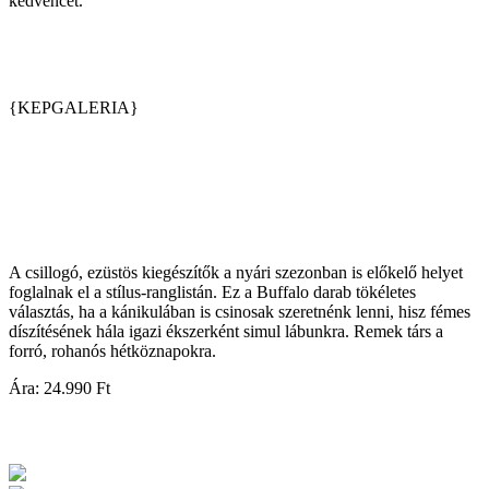
kedvencét.
{KEPGALERIA}
A csillogó, ezüstös kiegészítők a nyári szezonban is előkelő helyet
foglalnak el a stílus-ranglistán. Ez a Buffalo darab tökéletes
választás, ha a kánikulában is csinosak szeretnénk lenni, hisz fémes
díszítésének hála igazi ékszerként simul lábunkra. Remek társ a
forró, rohanós hétköznapokra.
Ára: 24.990 Ft