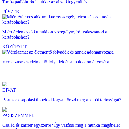
Tartós padlóburkolat titka: az aljzatkiegyenlítés
FÉSZEK
Miért érdemes akkumulátoros szegélynyírót választanod a
kertápoláshoz?
KÖZÉRZET
Vérplazma: az életmentő folyadék és annak adományozása
DIVAT
Bőrdzseki-ápolási tippek - Hogyan őrizd meg a kabát tartósságát?
PASISZEMMEL
Család és karrier egyszerre? Így valósul meg a munka-magánélet