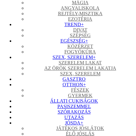
MÁGIA
ANGYALISKOLA
REJTÉLY-MISZTIKA
EZOTÉRIA
TREND
+
DIVAT
SZÉPSÉG
EGÉSZSÉG
+
KÖZÉRZET
FOGYÓKÚRA
SZEX, SZERELEM
+
SZERELEM LAKAT
AZ ÖRÖK SZERELEM LAKATJA
SZEX, SZERELEM
GASZTRO
OTTHON
+
FÉSZEK
GYERMEK
ÁLLATI CUKISÁGOK
PASISZEMMEL
SZÓRAKOZÁS
UTAZÁS
JÓSDA
+
JÁTÉKOS JÓSLÁTOK
ÉLŐ JÓSLÁS