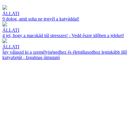
ÁLLATI
9 dolog, amit soha ne tegyél a kutyáddal!
ÁLLATI
4 jel, hogy a macskád túl stresszes! - Vedd észre időben a jeleket!
ÁLLATI
Így válaszd ki a személyiségedhez és életstílusodhoz leginkább illő
kutyafajtát - Izgalmas útmutató