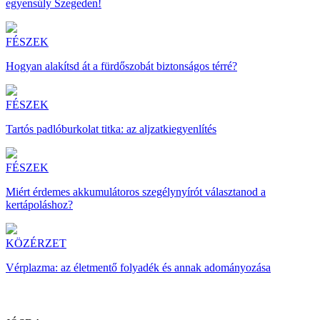
egyensúly Szegeden!
FÉSZEK
Hogyan alakítsd át a fürdőszobát biztonságos térré?
FÉSZEK
Tartós padlóburkolat titka: az aljzatkiegyenlítés
FÉSZEK
Miért érdemes akkumulátoros szegélynyírót választanod a
kertápoláshoz?
KÖZÉRZET
Vérplazma: az életmentő folyadék és annak adományozása