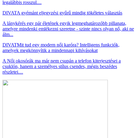
legalábbis rosszul....
DIVAT
A gyémánt eljegyzési gyűrű mindig tökéletes választás
A lánykérés egy pár életének egyik legmeghatározóbb pillanata,
amelyre mindenki emlékezni szeretne - szinte nincs olyan nő, aki ne
álm...
DIVAT
Mit tud egy modern női karóra? Intelligens funkciók,
amelyek megkönnyítik a mindennapi kihívásokat
A Női okosórák ma már nem csupán a telefon kiterjesztései a
csuklón, hanem a személyes stílus csendes, mégis beszédes
részletei....