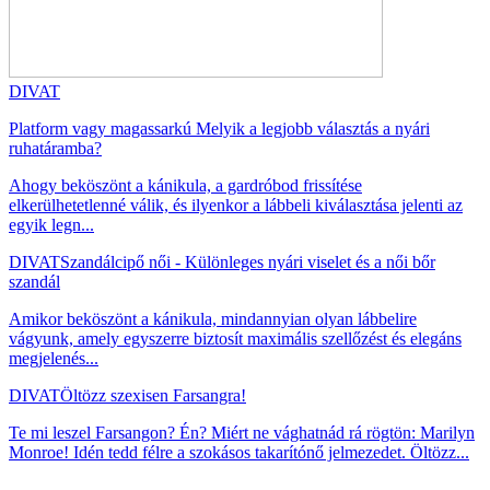
DIVAT
Platform vagy magassarkú Melyik a legjobb választás a nyári
ruhatáramba?
Ahogy beköszönt a kánikula, a gardróbod frissítése
elkerülhetetlenné válik, és ilyenkor a lábbeli kiválasztása jelenti az
egyik legn...
DIVAT
Szandálcipő női - Különleges nyári viselet és a női bőr
szandál
Amikor beköszönt a kánikula, mindannyian olyan lábbelire
vágyunk, amely egyszerre biztosít maximális szellőzést és elegáns
megjelenés...
DIVAT
Öltözz szexisen Farsangra!
Te mi leszel Farsangon? Én? Miért ne vághatnád rá rögtön: Marilyn
Monroe! Idén tedd félre a szokásos takarítónő jelmezedet. Öltözz...