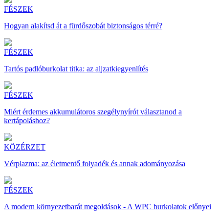
FÉSZEK
Hogyan alakítsd át a fürdőszobát biztonságos térré?
FÉSZEK
Tartós padlóburkolat titka: az aljzatkiegyenlítés
FÉSZEK
Miért érdemes akkumulátoros szegélynyírót választanod a
kertápoláshoz?
KÖZÉRZET
Vérplazma: az életmentő folyadék és annak adományozása
FÉSZEK
A modern környezetbarát megoldások - A WPC burkolatok előnyei