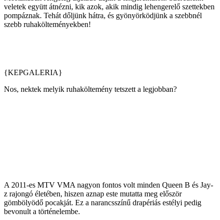
veletek együtt átnézni, kik azok, akik mindig lehengerelő szettekben
pompáznak. Tehát dőljünk hátra, és gyönyörködjünk a szebbnél
szebb ruhakölteményekben!
{KEPGALERIA}
Nos, nektek melyik ruhaköltemény tetszett a legjobban?
A 2011-es MTV VMA nagyon fontos volt minden Queen B és Jay-
z rajongó életében, hiszen aznap este mutatta meg először
gömbölyödő pocakját. Ez a narancsszínű drapériás estélyi pedig
bevonult a történelembe.