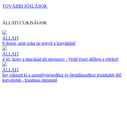
TOVÁBBI JÓSLÁSOK
ÁLLATI CUKISÁGOK
ÁLLATI
9 dolog, amit soha ne tegyél a kutyáddal!
ÁLLATI
4 jel, hogy a macskád túl stresszes! - Vedd észre időben a jeleket!
ÁLLATI
Így válaszd ki a személyiségedhez és életstílusodhoz leginkább illő
kutyafajtát - Izgalmas útmutató