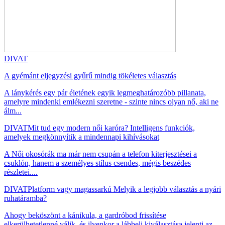
DIVAT
A gyémánt eljegyzési gyűrű mindig tökéletes választás
A lánykérés egy pár életének egyik legmeghatározóbb pillanata,
amelyre mindenki emlékezni szeretne - szinte nincs olyan nő, aki ne
álm...
DIVAT
Mit tud egy modern női karóra? Intelligens funkciók,
amelyek megkönnyítik a mindennapi kihívásokat
A Női okosórák ma már nem csupán a telefon kiterjesztései a
csuklón, hanem a személyes stílus csendes, mégis beszédes
részletei....
DIVAT
Platform vagy magassarkú Melyik a legjobb választás a nyári
ruhatáramba?
Ahogy beköszönt a kánikula, a gardróbod frissítése
elkerülhetetlenné válik, és ilyenkor a lábbeli kiválasztása jelenti az