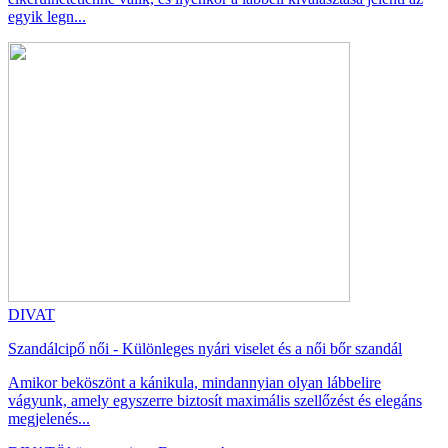
egyik legn...
DIVAT
Szandálcipő női - Különleges nyári viselet és a női bőr szandál
Amikor beköszönt a kánikula, mindannyian olyan lábbelire
vágyunk, amely egyszerre biztosít maximális szellőzést és elegáns
megjelenés...