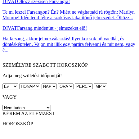
DIVAT
Öltözz szexisen Farsangra!
Te mi leszel Farsangon? Én? Miért ne vághatnád rá rögtön: Marilyn
Monroe! Idén tedd félre a szokásos takarítónő jelmezedet. Öltözz...
DIVAT
Farsang mindenütt - jelmezeket elő!
Ha farsang, akkor jelmezválasztás! Ilyenkor sok nő vacillál, és
döntésképtelen. Vajon mit illik egy partira felvenni és mit nem, vagy
é...
SZEMÉLYRE SZABOTT HOROSZKÓP
Adja meg születési időpontját!
VAGY
KÉREM AZ ELEMZÉST
HOROSZKÓP