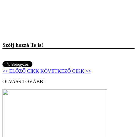
Szólj hozzá Te is!
<< ELŐZŐ CIKK
KÖVETKEZŐ CIKK >>
OLVASS TOVÁBB!