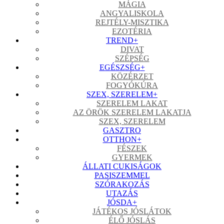
MÁGIA
ANGYALISKOLA
REJTÉLY-MISZTIKA
EZOTÉRIA
TREND
+
DIVAT
SZÉPSÉG
EGÉSZSÉG
+
KÖZÉRZET
FOGYÓKÚRA
SZEX, SZERELEM
+
SZERELEM LAKAT
AZ ÖRÖK SZERELEM LAKATJA
SZEX, SZERELEM
GASZTRO
OTTHON
+
FÉSZEK
GYERMEK
ÁLLATI CUKISÁGOK
PASISZEMMEL
SZÓRAKOZÁS
UTAZÁS
JÓSDA
+
JÁTÉKOS JÓSLÁTOK
ÉLŐ JÓSLÁS