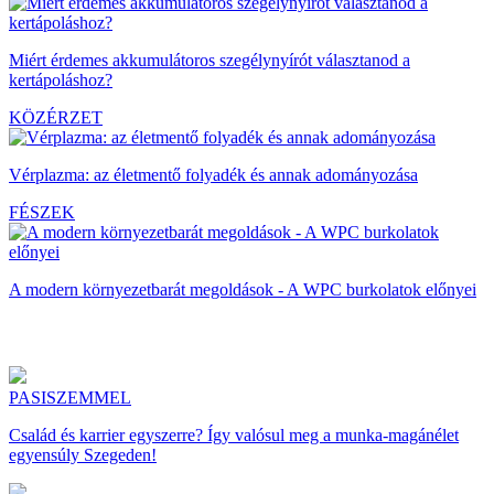
Miért érdemes akkumulátoros szegélynyírót választanod a
kertápoláshoz?
KÖZÉRZET
Vérplazma: az életmentő folyadék és annak adományozása
FÉSZEK
A modern környezetbarát megoldások - A WPC burkolatok előnyei
PASISZEMMEL
Család és karrier egyszerre? Így valósul meg a munka-magánélet
egyensúly Szegeden!