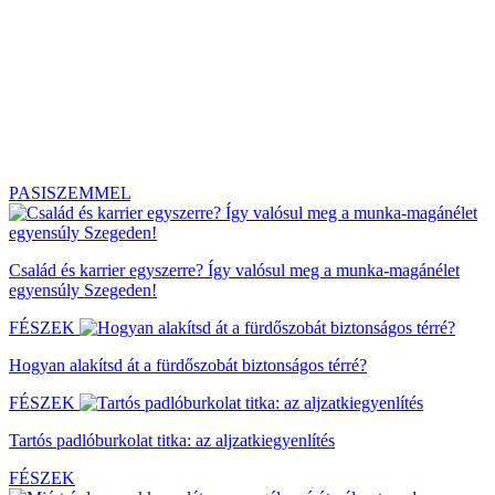
PASISZEMMEL
Család és karrier egyszerre? Így valósul meg a munka-magánélet
egyensúly Szegeden!
FÉSZEK
Hogyan alakítsd át a fürdőszobát biztonságos térré?
FÉSZEK
Tartós padlóburkolat titka: az aljzatkiegyenlítés
FÉSZEK