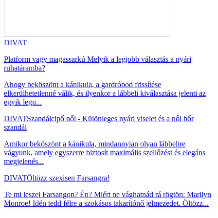
DIVAT
Platform vagy magassarkú Melyik a legjobb választás a nyári
ruhatáramba?
Ahogy beköszönt a kánikula, a gardróbod frissítése
elkerülhetetlenné válik, és ilyenkor a lábbeli kiválasztása jelenti az
egyik legn...
DIVAT
Szandálcipő női - Különleges nyári viselet és a női bőr
szandál
Amikor beköszönt a kánikula, mindannyian olyan lábbelire
vágyunk, amely egyszerre biztosít maximális szellőzést és elegáns
megjelenés...
DIVAT
Öltözz szexisen Farsangra!
Te mi leszel Farsangon? Én? Miért ne vághatnád rá rögtön: Marilyn
Monroe! Idén tedd félre a szokásos takarítónő jelmezedet. Öltözz...