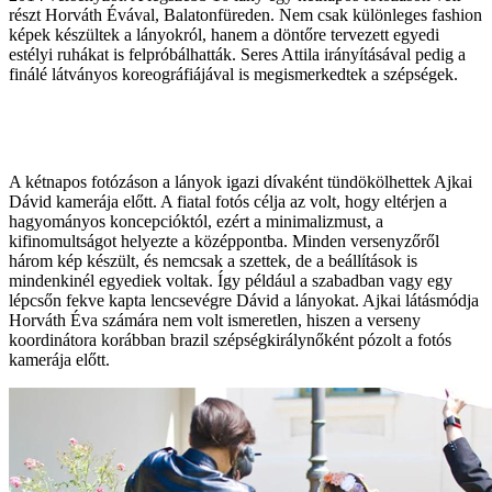
részt Horváth Évával, Balatonfüreden. Nem csak különleges fashion
képek készültek a lányokról, hanem a döntőre tervezett egyedi
estélyi ruhákat is felpróbálhatták. Seres Attila irányításával pedig a
finálé látványos koreográfiájával is megismerkedtek a szépségek.
A kétnapos fotózáson a lányok igazi dívaként tündökölhettek Ajkai
Dávid kamerája előtt. A fiatal fotós célja az volt, hogy eltérjen a
hagyományos koncepcióktól, ezért a minimalizmust, a
kifinomultságot helyezte a középpontba. Minden versenyzőről
három kép készült, és nemcsak a szettek, de a beállítások is
mindenkinél egyediek voltak. Így például a szabadban vagy egy
lépcsőn fekve kapta lencsevégre Dávid a lányokat. Ajkai látásmódja
Horváth Éva számára nem volt ismeretlen, hiszen a verseny
koordinátora korábban brazil szépségkirálynőként pózolt a fotós
kamerája előtt.