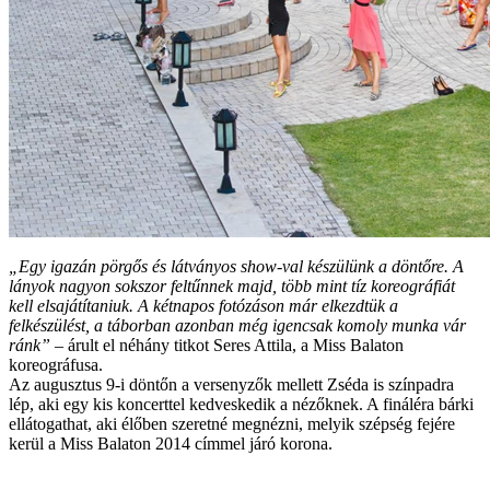
„Egy igazán pörgős és látványos show-val készülünk a döntőre. A
lányok nagyon sokszor feltűnnek majd, több mint tíz koreográfiát
kell elsajátítaniuk. A kétnapos fotózáson már elkezdtük a
felkészülést, a táborban azonban még igencsak komoly munka vár
ránk”
– árult el néhány titkot Seres Attila, a Miss Balaton
koreográfusa.
Az augusztus 9-i döntőn a versenyzők mellett Zséda is színpadra
lép, aki egy kis koncerttel kedveskedik a nézőknek. A fináléra bárki
ellátogathat, aki élőben szeretné megnézni, melyik szépség fejére
kerül a Miss Balaton 2014 címmel járó korona.