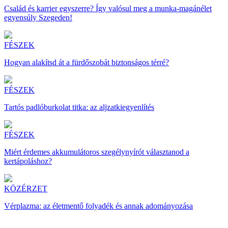
Család és karrier egyszerre? Így valósul meg a munka-magánélet
egyensúly Szegeden!
FÉSZEK
Hogyan alakítsd át a fürdőszobát biztonságos térré?
FÉSZEK
Tartós padlóburkolat titka: az aljzatkiegyenlítés
FÉSZEK
Miért érdemes akkumulátoros szegélynyírót választanod a
kertápoláshoz?
KÖZÉRZET
Vérplazma: az életmentő folyadék és annak adományozása