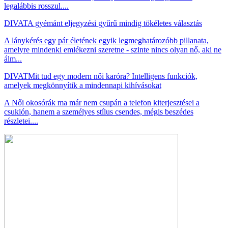
legalábbis rosszul....
DIVAT
A gyémánt eljegyzési gyűrű mindig tökéletes választás
A lánykérés egy pár életének egyik legmeghatározóbb pillanata,
amelyre mindenki emlékezni szeretne - szinte nincs olyan nő, aki ne
álm...
DIVAT
Mit tud egy modern női karóra? Intelligens funkciók,
amelyek megkönnyítik a mindennapi kihívásokat
A Női okosórák ma már nem csupán a telefon kiterjesztései a
csuklón, hanem a személyes stílus csendes, mégis beszédes
részletei....