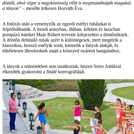
döntőt, ahol végre a nagyközönség előtt is megmutathatják magukat
a lányok”
– mesélte lelkesen Horváth Éva.
A fotózás után a versenyzők az egyedi estélyi ruhájukat is
felpróbálhatták. A trendi aranyban, lilában, kékben és lazacban
pompázó miniket Maár Róbert tervezte kifejezetten a döntősöknek.
A döntőn debütáló ruhák azért is különlegesek, mert megtörik a
klasszikus, hosszú estélyik sorát, kiemelik a lányok alakját, és
tökéletesen illeszkednek majd a könnyed nyáresti hangulathoz.
A lányok a szünetekben sem unatkoztak, hiszen Seres Attilával
elkezdték gyakorolni a finálé koreográfiáját.