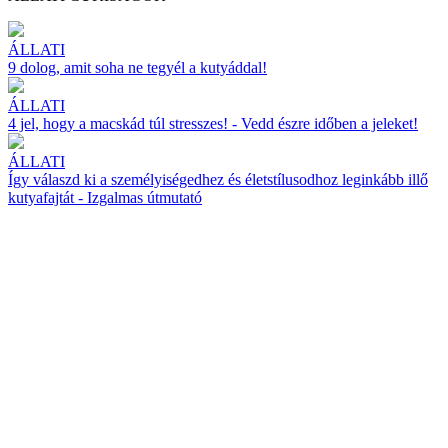
ÁLLATI
9 dolog, amit soha ne tegyél a kutyáddal!
ÁLLATI
4 jel, hogy a macskád túl stresszes! - Vedd észre időben a jeleket!
ÁLLATI
Így válaszd ki a személyiségedhez és életstílusodhoz leginkább illő
kutyafajtát - Izgalmas útmutató