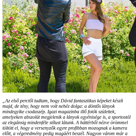
„Az első perctől tudtam, hogy Dávid fantasztikus képeket készít
majd, de tény, hogy nem volt nehéz dolga: a döntős lányok
mindegyike csodaszép. Igazi magazinba illő fotók születtek,
amelyeken abszolút megjelenik a lányok egyénisége is, a sportostól
az elegánsig mindenféle stílust látunk. A háttérből nézve örömmel
töltött el, hogy a versenyzők egyre profibban mozognak a kamera
előtt, a végeredmény pedig magáért beszél. Nagyon várom már a