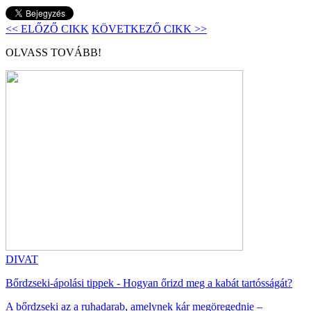
<< ELŐZŐ CIKK
KÖVETKEZŐ CIKK >>
OLVASS TOVÁBB!
DIVAT
Bőrdzseki-ápolási tippek - Hogyan őrizd meg a kabát tartósságát?
A bőrdzseki az a ruhadarab, amelynek kár megöregednie –