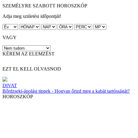
SZEMÉLYRE SZABOTT HOROSZKÓP
Adja meg születési időpontját!
VAGY
KÉREM AZ ELEMZÉST
EZT EL KELL OLVASNOD
DIVAT
Bőrdzseki-ápolási tippek - Hogyan őrizd meg a kabát tartósságát?
HOROSZKÓP