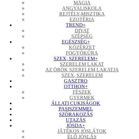
MÁGIA
ANGYALISKOLA
REJTÉLY-MISZTIKA
EZOTÉRIA
TREND
+
DIVAT
SZÉPSÉG
EGÉSZSÉG
+
KÖZÉRZET
FOGYÓKÚRA
SZEX, SZERELEM
+
SZERELEM LAKAT
AZ ÖRÖK SZERELEM LAKATJA
SZEX, SZERELEM
GASZTRO
OTTHON
+
FÉSZEK
GYERMEK
ÁLLATI CUKISÁGOK
PASISZEMMEL
SZÓRAKOZÁS
UTAZÁS
JÓSDA
+
JÁTÉKOS JÓSLÁTOK
ÉLŐ JÓSLÁS