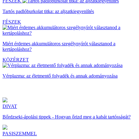
FÉSZEK
Tartós padlóburkolat titka: az aljzatkiegyenlítés
FÉSZEK
Miért érdemes akkumulátoros szegélynyírót választanod a
kertápoláshoz?
KÖZÉRZET
Vérplazma: az életmentő folyadék és annak adományozása
DIVAT
Bőrdzseki-ápolási tippek - Hogyan őrizd meg a kabát tartósságát?
PASISZEMMEL