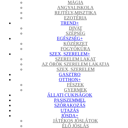
MÁGIA
ANGYALISKOLA
REJTÉLY-MISZTIKA
EZOTÉRIA
TREND
+
DIVAT
SZÉPSÉG
EGÉSZSÉG
+
KÖZÉRZET
FOGYÓKÚRA
SZEX, SZERELEM
+
SZERELEM LAKAT
AZ ÖRÖK SZERELEM LAKATJA
SZEX, SZERELEM
GASZTRO
OTTHON
+
FÉSZEK
GYERMEK
ÁLLATI CUKISÁGOK
PASISZEMMEL
SZÓRAKOZÁS
UTAZÁS
JÓSDA
+
JÁTÉKOS JÓSLÁTOK
ÉLŐ JÓSLÁS