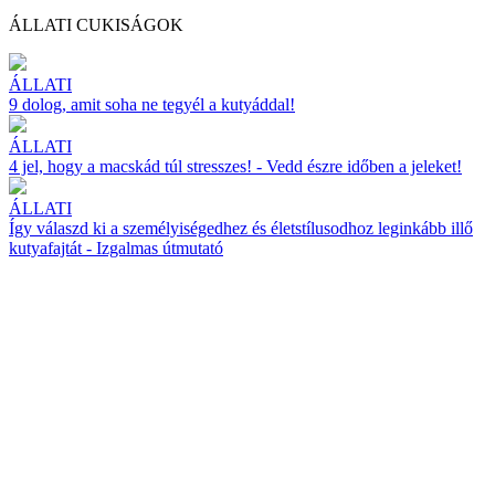
ÁLLATI CUKISÁGOK
ÁLLATI
9 dolog, amit soha ne tegyél a kutyáddal!
ÁLLATI
4 jel, hogy a macskád túl stresszes! - Vedd észre időben a jeleket!
ÁLLATI
Így válaszd ki a személyiségedhez és életstílusodhoz leginkább illő
kutyafajtát - Izgalmas útmutató