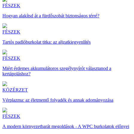
FÉSZEK
Hogyan alakítsd át a fürdőszobát biztonságos térré?
FÉSZEK
Tartós padlóburkolat titka: az aljzatkiegyenlítés
FÉSZEK
Miért érdemes akkumulátoros szegélynyírót választanod a
kertápoláshoz?
KÖZÉRZET
Vérplazma: az életmentő folyadék és annak adományozása
FÉSZEK
A modern környezetbarát megoldások - A WPC burkolatok előnyei