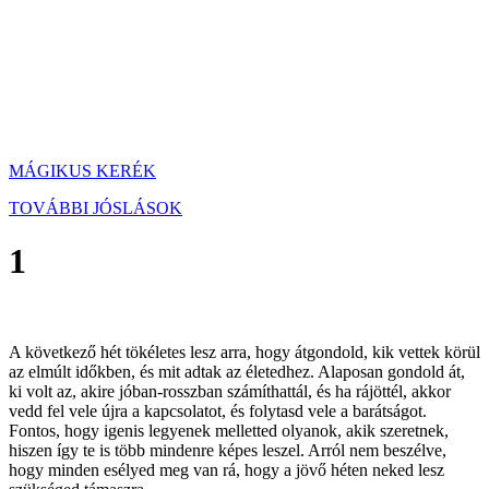
MÁGIKUS KERÉK
TOVÁBBI JÓSLÁSOK
1
A következő hét tökéletes lesz arra, hogy átgondold, kik vettek körül
az elmúlt időkben, és mit adtak az életedhez. Alaposan gondold át,
ki volt az, akire jóban-rosszban számíthattál, és ha rájöttél, akkor
vedd fel vele újra a kapcsolatot, és folytasd vele a barátságot.
Fontos, hogy igenis legyenek melletted olyanok, akik szeretnek,
hiszen így te is több mindenre képes leszel. Arról nem beszélve,
hogy minden esélyed meg van rá, hogy a jövő héten neked lesz