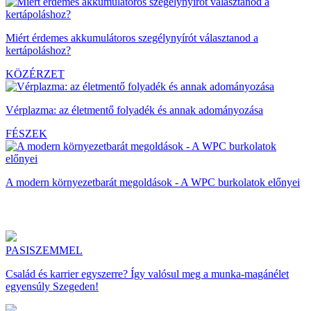
Miért érdemes akkumulátoros szegélynyírót választanod a
kertápoláshoz?
KÖZÉRZET
Vérplazma: az életmentő folyadék és annak adományozása
FÉSZEK
A modern környezetbarát megoldások - A WPC burkolatok előnyei
PASISZEMMEL
Család és karrier egyszerre? Így valósul meg a munka-magánélet
egyensúly Szegeden!