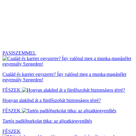
PASISZEMMEL
Család és karrier egyszerre? Így valósul meg a munka-magánélet
egyensúly Szegeden!
FÉSZEK
Hogyan alakítsd át a fürdőszobát biztonságos térré?
FÉSZEK
Tartós padlóburkolat titka: az aljzatkiegyenlítés
FÉSZEK