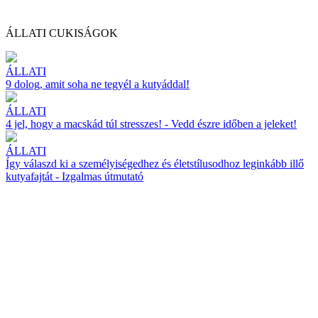
ÁLLATI CUKISÁGOK
ÁLLATI
9 dolog, amit soha ne tegyél a kutyáddal!
ÁLLATI
4 jel, hogy a macskád túl stresszes! - Vedd észre időben a jeleket!
ÁLLATI
Így válaszd ki a személyiségedhez és életstílusodhoz leginkább illő
kutyafajtát - Izgalmas útmutató