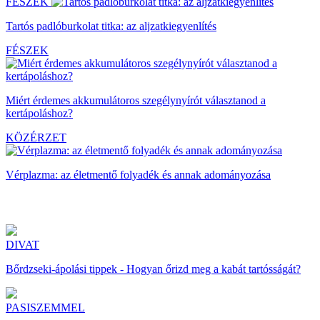
FÉSZEK
Tartós padlóburkolat titka: az aljzatkiegyenlítés
FÉSZEK
Miért érdemes akkumulátoros szegélynyírót választanod a
kertápoláshoz?
KÖZÉRZET
Vérplazma: az életmentő folyadék és annak adományozása
DIVAT
Bőrdzseki-ápolási tippek - Hogyan őrizd meg a kabát tartósságát?
PASISZEMMEL