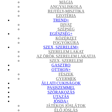
MÁGIA
ANGYALISKOLA
REJTÉLY-MISZTIKA
EZOTÉRIA
TREND
+
DIVAT
SZÉPSÉG
EGÉSZSÉG
+
KÖZÉRZET
FOGYÓKÚRA
SZEX, SZERELEM
+
SZERELEM LAKAT
AZ ÖRÖK SZERELEM LAKATJA
SZEX, SZERELEM
GASZTRO
OTTHON
+
FÉSZEK
GYERMEK
ÁLLATI CUKISÁGOK
PASISZEMMEL
SZÓRAKOZÁS
UTAZÁS
JÓSDA
+
JÁTÉKOS JÓSLÁTOK
ÉLŐ JÓSLÁS