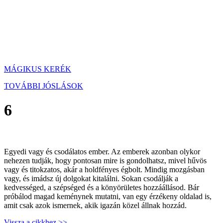
MÁGIKUS KERÉK
TOVÁBBI JÓSLÁSOK
6
Egyedi vagy és csodálatos ember. Az emberek azonban olykor
nehezen tudják, hogy pontosan mire is gondolhatsz, mivel hűvös
vagy és titokzatos, akár a holdfényes égbolt. Mindig mozgásban
vagy, és imádsz új dolgokat kitalálni. Sokan csodálják a
kedvességed, a szépséged és a könyörületes hozzáállásod. Bár
próbálod magad keménynek mutatni, van egy érzékeny oldalad is,
amit csak azok ismernek, akik igazán közel állnak hozzád.
Vissza a cikkhez >>