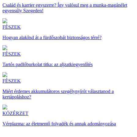
Család és karrier egyszerre? Így valósul meg a munka-magánélet
egyensúly Szegeden!
FÉSZEK
Hogyan alakítsd át a fürdőszobát biztonságos térré?
FÉSZEK
Tartós padlóburkolat titka: az aljzatkiegyenlítés
FÉSZEK
Miért érdemes akkumulátoros szegélynyírót választanod a
kertápoláshoz?
KÖZÉRZET
Vérplazma: az életmentő folyadék és annak adományozása