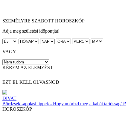
SZEMÉLYRE SZABOTT HOROSZKÓP
Adja meg születési időpontját!
VAGY
KÉREM AZ ELEMZÉST
EZT EL KELL OLVASNOD
DIVAT
Bőrdzseki-ápolási tippek - Hogyan őrizd meg a kabát tartósságát?
HOROSZKÓP