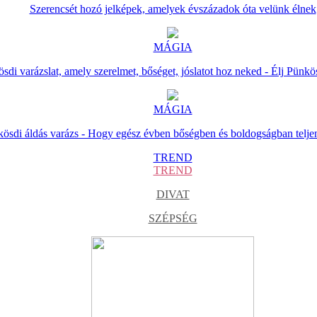
Szerencsét hozó jelképek, amelyek évszázadok óta velünk élnek
MÁGIA
sdi varázslat, amely szerelmet, bőséget, jóslatot hoz neked - Élj Pünkö
MÁGIA
ösdi áldás varázs - Hogy egész évben bőségben és boldogságban telje
TREND
TREND
DIVAT
SZÉPSÉG