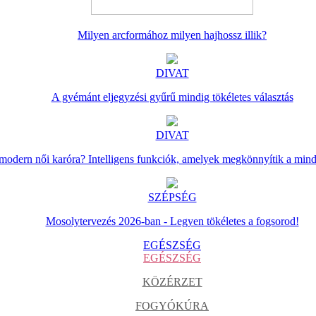
Milyen arcformához milyen hajhossz illik?
DIVAT
A gyémánt eljegyzési gyűrű mindig tökéletes választás
DIVAT
 modern női karóra? Intelligens funkciók, amelyek megkönnyítik a min
SZÉPSÉG
Mosolytervezés 2026-ban - Legyen tökéletes a fogsorod!
EGÉSZSÉG
EGÉSZSÉG
KÖZÉRZET
FOGYÓKÚRA