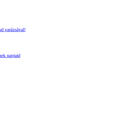
sd varázsával!
nek napjaid