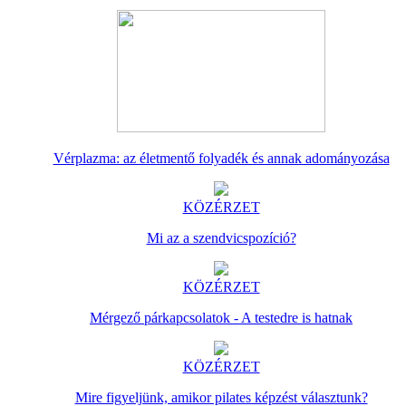
Vérplazma: az életmentő folyadék és annak adományozása
KÖZÉRZET
Mi az a szendvicspozíció?
KÖZÉRZET
Mérgező párkapcsolatok - A testedre is hatnak
KÖZÉRZET
Mire figyeljünk, amikor pilates képzést választunk?