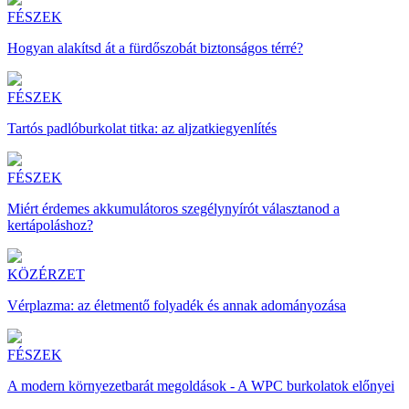
FÉSZEK
Hogyan alakítsd át a fürdőszobát biztonságos térré?
FÉSZEK
Tartós padlóburkolat titka: az aljzatkiegyenlítés
FÉSZEK
Miért érdemes akkumulátoros szegélynyírót választanod a
kertápoláshoz?
KÖZÉRZET
Vérplazma: az életmentő folyadék és annak adományozása
FÉSZEK
A modern környezetbarát megoldások - A WPC burkolatok előnyei