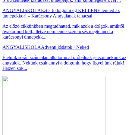
is a Szentlélek kiáradását ünnepeljük, ami különleges erővel ...
ANGYALISKOLA
Ezt a 6 dolgot meg KELLENE tenned az
ünnepekkor! – Karácsony Angyalának tanácsai
Az előző cikkünkben megtudhattad, mik azok a dolgok, amiktől
óvakodnod kell, illetve nem lenne szerencsés megtenned a
karácsonyi ünnepekk...
ANGYALISKOLA
Adventi jóslatok - Neked
Életünk során számtalan alkalommal próbálnak jelezni nekünk az
angyalok. Nekünk csak annyi a dolgunk, hogy figyeljünk rájuk!
Hiszen sok...