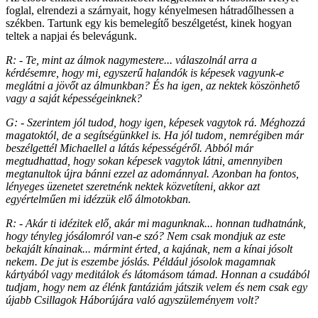
foglal, elrendezi a szárnyait, hogy kényelmesen hátradőlhessen a
székben. Tartunk egy kis bemelegítő beszélgetést, kinek hogyan
teltek a napjai és belevágunk.
R: - Te, mint az álmok nagymestere... válaszolnál arra a
kérdésemre, hogy mi, egyszerű halandók is képesek vagyunk-e
meglátni a jövőt az álmunkban? És ha igen, az nektek köszönhető
vagy a saját képességeinknek?
G: - Szerintem jól tudod, hogy igen, képesek vagytok rá. Méghozzá
magatoktól, de a segítségünkkel is. Ha jól tudom, nemrégiben már
beszélgettél Michaellel a látás képességéről. Abból már
megtudhattad, hogy sokan képesek vagytok látni, amennyiben
megtanultok újra bánni ezzel az adománnyal. Azonban ha fontos,
lényeges üzenetet szeretnénk nektek közvetíteni, akkor azt
egyértelműen mi idézzük elő álmotokban.
R: - Akár ti idézitek elő, akár mi magunknak... honnan tudhatnánk,
hogy tényleg jósálomról van-e szó? Nem csak mondjuk az este
bekajált kínainak... mármint érted, a kajának, nem a kínai jósolt
nekem. De jut is eszembe jóslás. Például jósolok magamnak
kártyából vagy meditálok és látomásom támad. Honnan a csudából
tudjam, hogy nem az élénk fantáziám játszik velem és nem csak egy
újabb Csillagok Háborújára való agyszüleményem volt?