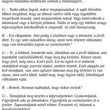
nagyon mániákus kérdéseim vannak a biztonságról...
G: - Tudni akkor fogod, mikor megtapasztalod. A saját bőrödön.
Mikor meglátod, hogy az álmod valóra válik vagy legalábbis
megérkezik hozzád, amit megüzentünk neked. Vagy bekövetkezik a
látomásod vagy a kártyás jóslatod. Talán ez még egy hitében avagy
képességében kételkedőnek is elegendő. Az első bizonyosság.
R: - Ezt elfogadom. Ami pedig a jósálmot vagy a látomást, a jövőt
illeti. Ez egy száz százalékos dolog, amin nem lehetett változtatni
vagy van beleszólási jogom az eseményekbe?
G: - Te, a többiek, mindenki más, általában azt a jövőt látjátok, ami
leginkább valószínűsíthető, hogy meg fog történni. Hiszen olyan,
hogy jövő, még nincs. Ezért jövő. Ezt mi égiek és ti emberek
alakítjátok avagy aszerint alakul, amiben hisztek. Ezek alapján azt
kell mondjam, van, ami egészen biztosan meg fog történni és van
olyan, amit azért láttál, tudtál meg, hogy legyen időd, lehetőséged
változtatni rajta.
R: - Remek. Honnan tudhatjuk, hogy mikor melyik?
G: - Tanuljátok meg kezelni a képességeiteket. Gyakoroljatok.
Figyeljetek oda az álmaitokra. Figyeljetek az eseményekre és a
jelekre. Tapasztaljatok minél többet. Érezzetek rá, bízzatok a
megérzéseitekben!