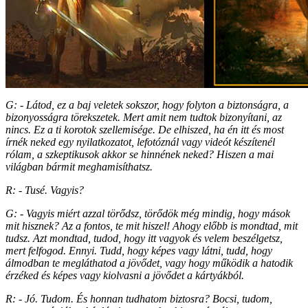
G: - Látod, ez a baj veletek sokszor, hogy folyton a biztonságra, a
bizonyosságra törekszetek. Mert amit nem tudtok bizonyítani, az
nincs. Ez a ti korotok szellemisége. De elhiszed, ha én itt és most
írnék neked egy nyilatkozatot, lefotóznál vagy videót készítenél
rólam, a szkeptikusok akkor se hinnének neked? Hiszen a mai
világban bármit meghamisíthatsz.
R: - Tusé. Vagyis?
G: - Vagyis miért azzal törődsz, törődök még mindig, hogy mások
mit hisznek? Az a fontos, te mit hiszel! Ahogy előbb is mondtad, mit
tudsz. Azt mondtad, tudod, hogy itt vagyok és velem beszélgetsz,
mert felfogod. Ennyi. Tudd, hogy képes vagy látni, tudd, hogy
álmodban te megláthatod a jövődet, vagy hogy működik a hatodik
érzéked és képes vagy kiolvasni a jövődet a kártyákból.
R: - Jó. Tudom. És honnan tudhatom biztosra? Bocsi, tudom,