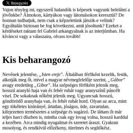
Vajon tényleg mi, egyszerű halandók is képesek vagyunk belelátni a
jövőnkbe? Álmokon, kártyákon vagy látomásokon keresztül? De
honnan tudhatjuk, nem csak a képzeletünk játszik-e velünk?
Egyáltalán biztosan be fog következni, amit jósoltunk? Ezeket a
kérdéseket raktam fel Gabriel arkangyalnak is az interjúmban. Ha
kíváncsi vagy a válaszaira, olvass tovább!
Kis beharangozó
Nevének jelentése,
„Isten ereje"
. Általában férfiként kezelik, festik,
alkotják meg őt, mivel a magyar névmegfelelője szerint,
„Gábor"
avagy eredetileg
„Gibor"
. Ha szépséges férfiként jelenik meg,
hosszú aranyló haja van és fehér ruhát vagy aranyszínű páncélt
visel. De sokaknak nőként jelenik meg. Ugyancsak hosszú,
göndörödő aranyhaja van, és fehér ruhát hord. Olyan az arca, mint
egy tökéletes kisleányé, ártatlan, jóságos, üde, zavartalan,
kifejezetten természetes a szépsége és sugárzó. De láttam őt már
teljes harci díszben is, mintha csak egy lovag volna, hosszú karddal
a kezében. Arca mindig nyugalmat és szeretet áraszt. Gyakran
mosolyog, és rendkívül előzékeny, türelmes és segítőkész.