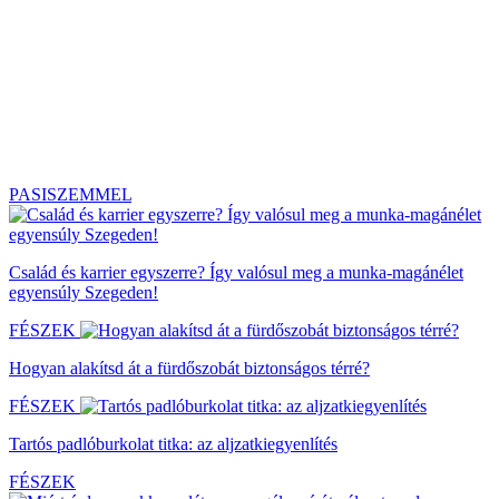
PASISZEMMEL
Család és karrier egyszerre? Így valósul meg a munka-magánélet
egyensúly Szegeden!
FÉSZEK
Hogyan alakítsd át a fürdőszobát biztonságos térré?
FÉSZEK
Tartós padlóburkolat titka: az aljzatkiegyenlítés
FÉSZEK