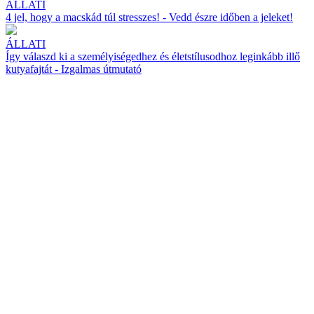
ÁLLATI
4 jel, hogy a macskád túl stresszes! - Vedd észre időben a jeleket!
ÁLLATI
Így válaszd ki a személyiségedhez és életstílusodhoz leginkább illő
kutyafajtát - Izgalmas útmutató