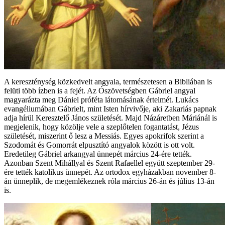
A kereszténység közkedvelt angyala, természetesen a Bibliában is
felüti több ízben is a fejét. Az Ószövetségben Gábriel angyal
magyarázta meg Dániel próféta látomásának értelmét. Lukács
evangéliumában Gábrielt, mint Isten hírvivője, aki Zakariás papnak
adja hírül Keresztelő János születését. Majd Názáretben Máriánál is
megjelenik, hogy közölje vele a szeplőtelen fogantatást, Jézus
születését, miszerint ő lesz a Messiás. Egyes apokrifok szerint a
Szodomát és Gomorrát elpusztító angyalok között is ott volt.
Eredetileg Gábriel arkangyal ünnepét március 24-ére tették.
Azonban Szent Mihállyal és Szent Rafaellel együtt szeptember 29-
ére tették katolikus ünnepét. Az ortodox egyházakban november 8-
án ünneplik, de megemlékeznek róla március 26-án és július 13-án
is.