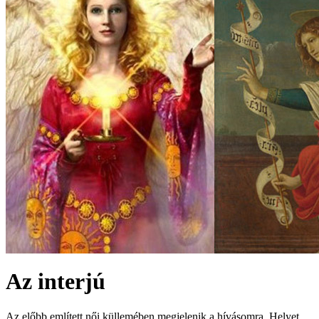
Az interjú
Az előbb említett női küllemében megjelenik a hívásomra. Helyet