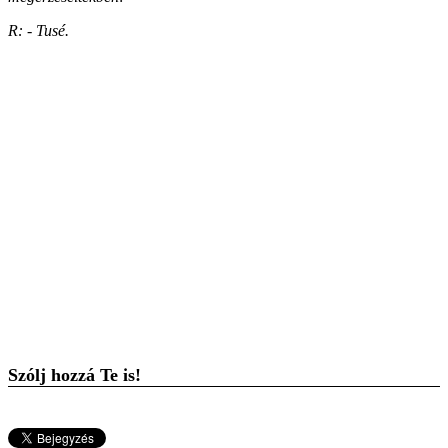
R: - Tusé.
Szólj hozzá Te is!