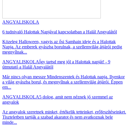
ANGYALISKOLA
6 tudnivaló Halottak Napjával kapcsolatban a Halál Angyalától
Közeleg Halloween, vagyis az ősi Samhain ideje és a Halottak
Napja. Az emberek gyászba borulnak, a szellemvilág átjárói pedig
megnyílnak...
ANGYALISKOLA
Így tartsd meg jól a Halottak napját! - 9
útmutató a Halál Angyalától
Már nincs olyan messze Mindenszentek és Halottak napja. Ilyenkor
a világ gyászba borul, és megnyílnak a szellemvilág átjárói. Éppen
em...
ANGYALISKOLA
5 dolog, amit nem néznek jó szemmel az
angyalok
Az angyalok szeretnek minket, értékelik tetteinket, erőfeszítéseinket.
Tiszteletben tartják a szabad akaratot és nem avatkoznak bele
minde...