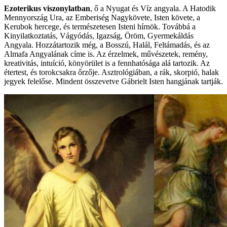
Ezoterikus viszonylatban
, ő a Nyugat és Víz angyala. A Hatodik
Mennyország Ura, az Emberiség Nagykövete, Isten követe, a
Kerubok hercege, és természetesen Isteni hírnök. Továbbá a
Kinyilatkoztatás, Vágyódás, Igazság, Öröm, Gyermekáldás
Angyala. Hozzátartozik még, a Bosszú, Halál, Feltámadás, és az
Almafa Angyalának címe is. Az érzelmek, művészetek, remény,
kreativitás, intuíció, könyörület is a fennhatósága alá tartozik. Az
étertest, és torokcsakra őrzője. Asztrológiában, a rák, skorpió, halak
jegyek felelőse. Mindent összevetve Gábrielt Isten hangjának tartják.