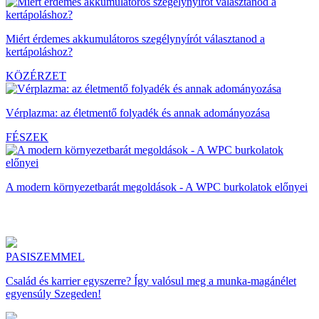
Miért érdemes akkumulátoros szegélynyírót választanod a
kertápoláshoz?
KÖZÉRZET
Vérplazma: az életmentő folyadék és annak adományozása
FÉSZEK
A modern környezetbarát megoldások - A WPC burkolatok előnyei
PASISZEMMEL
Család és karrier egyszerre? Így valósul meg a munka-magánélet
egyensúly Szegeden!