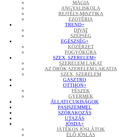
MÁGIA
ANGYALISKOLA
REJTÉLY-MISZTIKA
EZOTÉRIA
TREND
+
DIVAT
SZÉPSÉG
EGÉSZSÉG
+
KÖZÉRZET
FOGYÓKÚRA
SZEX, SZERELEM
+
SZERELEM LAKAT
AZ ÖRÖK SZERELEM LAKATJA
SZEX, SZERELEM
GASZTRO
OTTHON
+
FÉSZEK
GYERMEK
ÁLLATI CUKISÁGOK
PASISZEMMEL
SZÓRAKOZÁS
UTAZÁS
JÓSDA
+
JÁTÉKOS JÓSLÁTOK
ÉLŐ JÓSLÁS