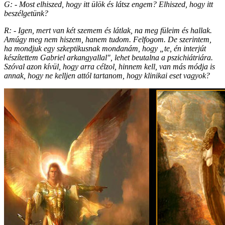
G: - Most elhiszed, hogy itt ülök és látsz engem? Elhiszed, hogy itt
beszélgetünk?
R: - Igen, mert van két szemem és látlak, na meg füleim és hallak.
Amúgy meg nem hiszem, hanem tudom. Felfogom. De szerintem,
ha mondjuk egy szkeptikusnak mondanám, hogy „te, én interjút
készítettem Gabriel arkangyallal", lehet beutalna a pszichiátriára.
Szóval azon kívül, hogy arra célzol, hinnem kell, van más módja is
annak, hogy ne kelljen attól tartanom, hogy klinikai eset vagyok?