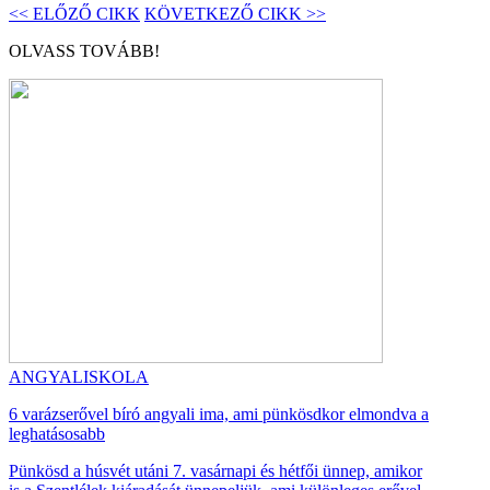
<< ELŐZŐ CIKK
KÖVETKEZŐ CIKK >>
OLVASS TOVÁBB!
ANGYALISKOLA
6 varázserővel bíró angyali ima, ami pünkösdkor elmondva a
leghatásosabb
Pünkösd a húsvét utáni 7. vasárnapi és hétfői ünnep, amikor