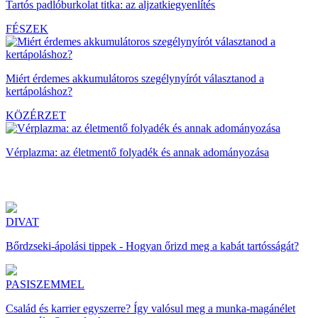
Tartós padlóburkolat titka: az aljzatkiegyenlítés
FÉSZEK
Miért érdemes akkumulátoros szegélynyírót választanod a
kertápoláshoz?
KÖZÉRZET
Vérplazma: az életmentő folyadék és annak adományozása
DIVAT
Bőrdzseki-ápolási tippek - Hogyan őrizd meg a kabát tartósságát?
PASISZEMMEL
Család és karrier egyszerre? Így valósul meg a munka-magánélet