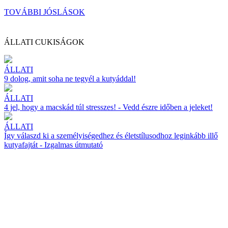
TOVÁBBI JÓSLÁSOK
ÁLLATI CUKISÁGOK
ÁLLATI
9 dolog, amit soha ne tegyél a kutyáddal!
ÁLLATI
4 jel, hogy a macskád túl stresszes! - Vedd észre időben a jeleket!
ÁLLATI
Így válaszd ki a személyiségedhez és életstílusodhoz leginkább illő
kutyafajtát - Izgalmas útmutató