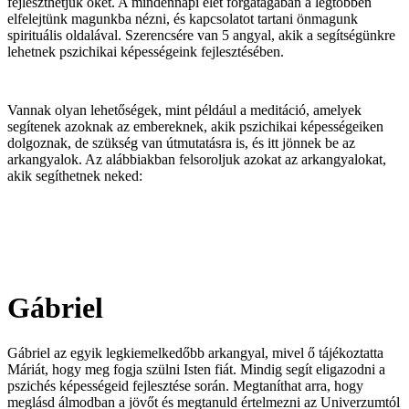
fejleszthetjük őket. A mindennapi élet forgatagában a legtöbben
elfelejtünk magunkba nézni, és kapcsolatot tartani önmagunk
spirituális oldalával. Szerencsére van 5 angyal, akik a segítségünkre
lehetnek pszichikai képességeink fejlesztésében.
Vannak olyan lehetőségek, mint például a meditáció, amelyek
segítenek azoknak az embereknek, akik pszichikai képességeiken
dolgoznak, de szükség van útmutatásra is, és itt jönnek be az
arkangyalok. Az alábbiakban felsoroljuk azokat az arkangyalokat,
akik segíthetnek neked:
Gábriel
Gábriel az egyik legkiemelkedőbb arkangyal, mivel ő tájékoztatta
Máriát, hogy meg fogja szülni Isten fiát. Mindig segít eligazodni a
pszichés képességeid fejlesztése során. Megtaníthat arra, hogy
meglásd álmodban a jövőt és megtanuld értelmezni az Univerzumtól