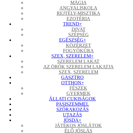
MÁGIA
ANGYALISKOLA
REJTÉLY-MISZTIKA
EZOTÉRIA
TREND
+
DIVAT
SZÉPSÉG
EGÉSZSÉG
+
KÖZÉRZET
FOGYÓKÚRA
SZEX, SZERELEM
+
SZERELEM LAKAT
AZ ÖRÖK SZERELEM LAKATJA
SZEX, SZERELEM
GASZTRO
OTTHON
+
FÉSZEK
GYERMEK
ÁLLATI CUKISÁGOK
PASISZEMMEL
SZÓRAKOZÁS
UTAZÁS
JÓSDA
+
JÁTÉKOS JÓSLÁTOK
ÉLŐ JÓSLÁS