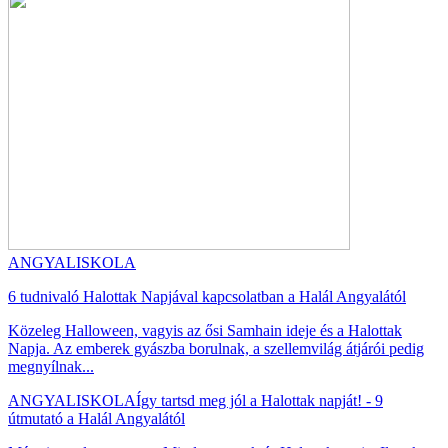
ANGYALISKOLA
6 tudnivaló Halottak Napjával kapcsolatban a Halál Angyalától
Közeleg Halloween, vagyis az ősi Samhain ideje és a Halottak
Napja. Az emberek gyászba borulnak, a szellemvilág átjárói pedig
megnyílnak...
ANGYALISKOLA
Így tartsd meg jól a Halottak napját! - 9
útmutató a Halál Angyalától