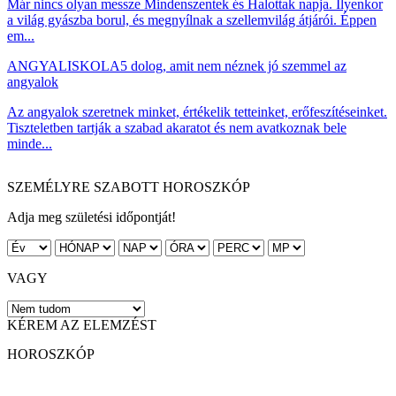
Már nincs olyan messze Mindenszentek és Halottak napja. Ilyenkor
a világ gyászba borul, és megnyílnak a szellemvilág átjárói. Éppen
em...
ANGYALISKOLA
5 dolog, amit nem néznek jó szemmel az
angyalok
Az angyalok szeretnek minket, értékelik tetteinket, erőfeszítéseinket.
Tiszteletben tartják a szabad akaratot és nem avatkoznak bele
minde...
SZEMÉLYRE SZABOTT HOROSZKÓP
Adja meg születési időpontját!
VAGY
KÉREM AZ ELEMZÉST
HOROSZKÓP