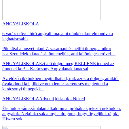
ANGYALISKOLA
6 varázserővel bíró angyali ima, ami pünkösdkor elmondva a
leghatásosabb
Pünkösd a húsvét utáni 7. vasárnapi és hétfői ünnep, amikor
is a Szentlélek kiáradását ünnepeljük, ami különleges erővel ...
ANGYALISKOLA
Ezt a 6 dolgot meg KELLENE tenned az
ünnepekkor! – Karácsony Angyalának tanácsai
Az előző cikkünkben megtudhattad, mik azok a dolgok, amiktől
óvakodnod kell, illetve nem lenne szerencsés megtenned a
karácsonyi ünnepekk...
ANGYALISKOLA
Adventi jóslatok - Neked
Életünk során számtalan alkalommal próbálnak jelezni nekünk az
angyalok. Nekünk csak annyi a dolgunk, hogy figyeljünk rájuk!
Hiszen sok...