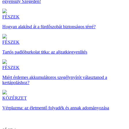
egyensúly Szegeden!
FÉSZEK
Hogyan alakítsd át a fürdőszobát biztonságos térré?
FÉSZEK
Tartós padlóburkolat titka: az aljzatkiegyenlítés
FÉSZEK
Miért érdemes akkumulátoros szegélynyírót választanod a
kertápoláshoz?
KÖZÉRZET
Vérplazma: az életmentő folyadék és annak adományozása