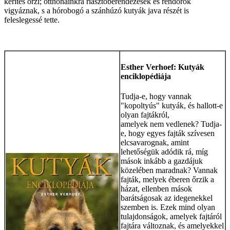
kerítés őrzi; otthonainkra riasztóberendezések és rendőrök
vigyáznak, s a hórobogó a szánhúzó kutyák java részét is
feleslegessé tette.
Esther Verhoef: Kutyák
enciklopédiája
Tudja-e, hogy vannak
"kopoltyús" kutyák, és hallott-e
olyan fajtákról,
amelyek nem vedlenek? Tudja-
e, hogy egyes fajták szívesen
elcsavarognak, amint
lehetőségük adódik rá, míg
mások inkább a gazdájuk
közelében maradnak? Vannak
fajták, melyek éberen őrzik a
házat, ellenben mások
barátságosak az idegenekkel
szemben is. Ezek mind olyan
tulajdonságok, amelyek fajtáról
fajtára változnak, és amelyekkel