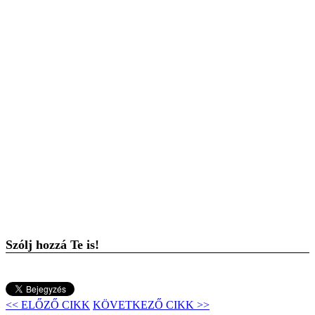
Szólj hozzá Te is!
<< ELŐZŐ CIKK
KÖVETKEZŐ CIKK >>