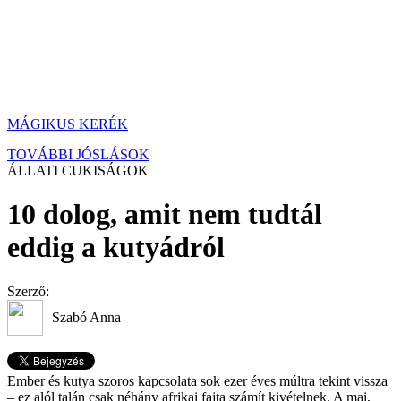
MÁGIKUS KERÉK
TOVÁBBI JÓSLÁSOK
ÁLLATI CUKISÁGOK
10 dolog, amit nem tudtál
eddig a kutyádról
Szerző:
Szabó Anna
Ember és kutya szoros kapcsolata sok ezer éves múltra tekint vissza
– ez alól talán csak néhány afrikai fajta számít kivételnek. A mai,