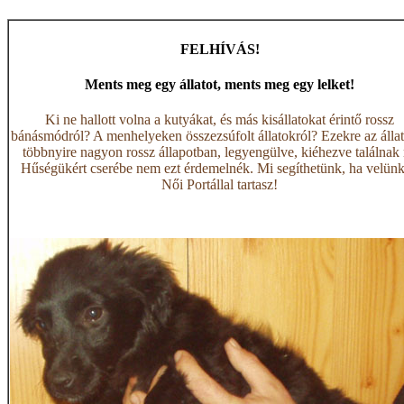
FELHÍVÁS!
Ments meg egy állatot, ments meg egy lelket!
Ki ne hallott volna a kutyákat, és más kisállatokat érintő rossz
bánásmódról? A menhelyeken összezsúfolt állatokról? Ezekre az álla
többnyire nagyon rossz állapotban, legyengülve, kiéhezve találnak 
Hűségükért cserébe nem ezt érdemelnék. Mi segíthetünk, ha velünk
Női Portállal tartasz!