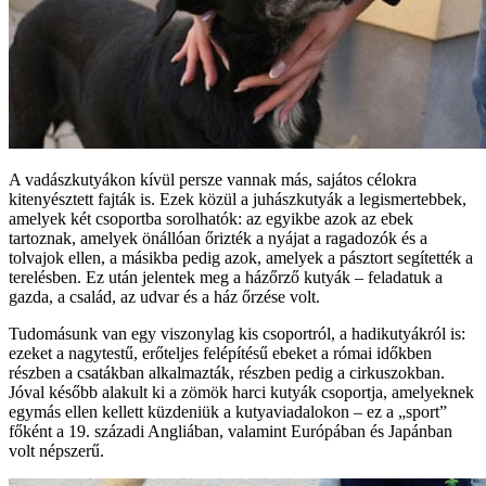
A vadászkutyákon kívül persze vannak más, sajátos célokra
kitenyésztett fajták is. Ezek közül a juhászkutyák a legismertebbek,
amelyek két csoportba sorolhatók: az egyikbe azok az ebek
tartoznak, amelyek önállóan őrizték a nyájat a ragadozók és a
tolvajok ellen, a másikba pedig azok, amelyek a pásztort segítették a
terelésben. Ez után jelentek meg a házőrző kutyák – feladatuk a
gazda, a család, az udvar és a ház őrzése volt.
Tudomásunk van egy viszonylag kis csoportról, a hadikutyákról is:
ezeket a nagytestű, erőteljes felépítésű ebeket a római időkben
részben a csatákban alkalmazták, részben pedig a cirkuszokban.
Jóval később alakult ki a zömök harci kutyák csoportja, amelyeknek
egymás ellen kellett küzdeniük a kutyaviadalokon – ez a „sport”
főként a 19. századi Angliában, valamint Európában és Japánban
volt népszerű.