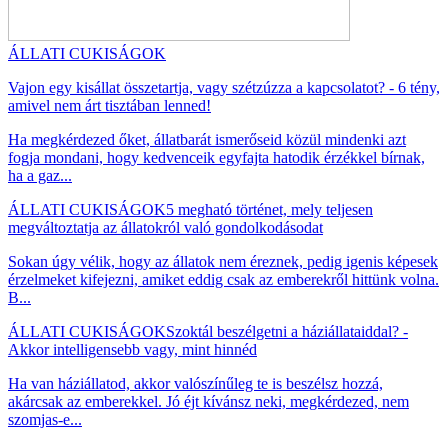
ÁLLATI CUKISÁGOK
Vajon egy kisállat összetartja, vagy szétzúzza a kapcsolatot? - 6 tény,
amivel nem árt tisztában lenned!
Ha megkérdezed őket, állatbarát ismerőseid közül mindenki azt
fogja mondani, hogy kedvenceik egyfajta hatodik érzékkel bírnak,
ha a gaz...
ÁLLATI CUKISÁGOK
5 megható történet, mely teljesen
megváltoztatja az állatokról való gondolkodásodat
Sokan úgy vélik, hogy az állatok nem éreznek, pedig igenis képesek
érzelmeket kifejezni, amiket eddig csak az emberekről hittünk volna.
B...
ÁLLATI CUKISÁGOK
Szoktál beszélgetni a háziállataiddal? -
Akkor intelligensebb vagy, mint hinnéd
Ha van háziállatod, akkor valószínűleg te is beszélsz hozzá,
akárcsak az emberekkel. Jó éjt kívánsz neki, megkérdezed, nem
szomjas-e...