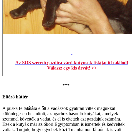
Az SOS szerető gazdira váró kutyusok listáját itt találod!
Válassz egy kis árvát! >>
***
Eltérő háttér
A puska feltalálása előtt a vadászok gyakran vittek magukkal
különlegesen betanított, az agárhoz hasonló kutyákat, amelyek
szemmel követték a vadat, és el is ejtették azt gazdájuk számára.
Ezek a kutyák már az ókori Egyiptomban is ismertek és kedveltek
voltak. Tudjuk, hogy egyebek közt Tutanhamon fáraónak is volt