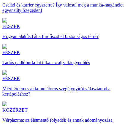
Család és karrier egyszerre? Így valósul meg a munka-magánélet
egyensúly Szegeden!
FÉSZEK
Hogyan alakítsd át a fürdőszobát biztonságos térré?
FÉSZEK
Tartós padlóburkolat titka: az aljzatkiegyenlítés
FÉSZEK
Miért érdemes akkumulátoros szegélynyírót választanod a
kertápoláshoz?
KÖZÉRZET
Vérplazma: az életmentő folyadék és annak adományozása