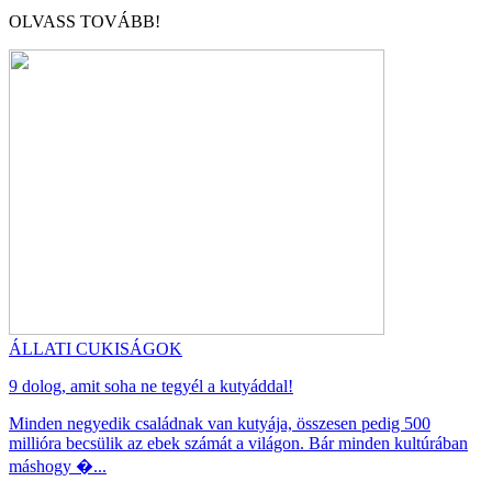
OLVASS TOVÁBB!
ÁLLATI CUKISÁGOK
9 dolog, amit soha ne tegyél a kutyáddal!
Minden negyedik családnak van kutyája, összesen pedig 500
millióra becsülik az ebek számát a világon. Bár minden kultúrában
máshogy �...