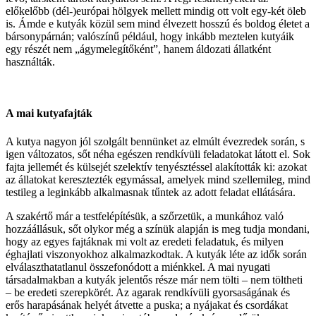
előkelőbb (dél-)európai hölgyek mellett mindig ott volt egy-két öleb
is. Ámde e kutyák közül sem mind élvezett hosszú és boldog életet a
bársonypárnán; valószínű például, hogy inkább meztelen kutyáik
egy részét nem „ágymelegítőként”, hanem áldozati állatként
használták.
A mai kutyafajták
A kutya nagyon jól szolgált bennünket az elmúlt évezredek során, s
igen változatos, sőt néha egészen rendkívüli feladatokat látott el. Sok
fajta jellemét és külsejét szelektív tenyésztéssel alakították ki: azokat
az állatokat keresztezték egymással, amelyek mind szellemileg, mind
testileg a leginkább alkalmasnak tűntek az adott feladat ellátására.
A szakértő már a testfelépítésük, a szőrzetük, a munkához való
hozzáállásuk, sőt olykor még a színük alapján is meg tudja mondani,
hogy az egyes fajtáknak mi volt az eredeti feladatuk, és milyen
éghajlati viszonyokhoz alkalmazkodtak. A kutyák léte az idők során
elválaszthatatlanul összefonódott a miénkkel. A mai nyugati
társadalmakban a kutyák jelentős része már nem tölti – nem töltheti
– be eredeti szerepkörét. Az agarak rendkívüli gyorsaságának és
erős harapásának helyét átvette a puska; a nyájakat és csordákat