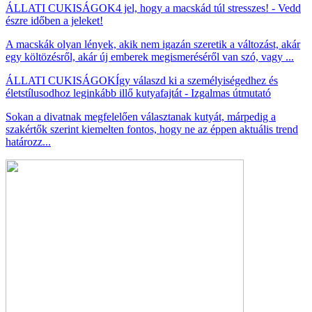
ÁLLATI CUKISÁGOK
4 jel, hogy a macskád túl stresszes! - Vedd
észre időben a jeleket!
A macskák olyan lények, akik nem igazán szeretik a változást, akár
egy költözésről, akár új emberek megismeréséről van szó, vagy ...
ÁLLATI CUKISÁGOK
Így válaszd ki a személyiségedhez és
életstílusodhoz leginkább illő kutyafajtát - Izgalmas útmutató
Sokan a divatnak megfelelően választanak kutyát, márpedig a
szakértők szerint kiemelten fontos, hogy ne az éppen aktuális trend
határozz...