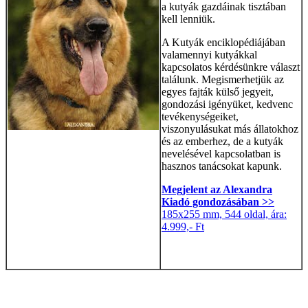
a kutyák gazdáinak tisztában
kell lenniük.
A Kutyák enciklopédiájában
valamennyi kutyákkal
kapcsolatos kérdésünkre választ
találunk. Megismerhetjük az
egyes fajták külső jegyeit,
gondozási igényüket, kedvenc
tevékenységeiket,
viszonyulásukat más állatokhoz
és az emberhez, de a kutyák
nevelésével kapcsolatban is
hasznos tanácsokat kapunk.
Megjelent az
Alexandra
Kiadó
gondozásában >>
185x255 mm, 544 oldal, ára:
4.999,- Ft