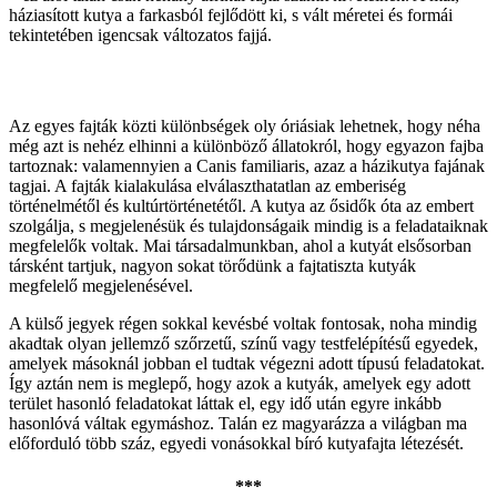
háziasított kutya a farkasból fejlődött ki, s vált méretei és formái
tekintetében igencsak változatos fajjá.
Az egyes fajták közti különbségek oly óriásiak lehetnek, hogy néha
még azt is nehéz elhinni a különböző állatokról, hogy egyazon fajba
tartoznak: valamennyien a Canis familiaris, azaz a házikutya fajának
tagjai. A fajták kialakulása elválaszthatatlan az emberiség
történelmétől és kultúrtörténetétől. A kutya az ősidők óta az embert
szolgálja, s megjelenésük és tulajdonságaik mindig is a feladataiknak
megfelelők voltak. Mai társadalmunkban, ahol a kutyát elsősorban
társként tartjuk, nagyon sokat törődünk a fajtatiszta kutyák
megfelelő megjelenésével.
A külső jegyek régen sokkal kevésbé voltak fontosak, noha mindig
akadtak olyan jellemző szőrzetű, színű vagy testfelépítésű egyedek,
amelyek másoknál jobban el tudtak végezni adott típusú feladatokat.
Így aztán nem is meglepő, hogy azok a kutyák, amelyek egy adott
terület hasonló feladatokat láttak el, egy idő után egyre inkább
hasonlóvá váltak egymáshoz. Talán ez magyarázza a világban ma
előforduló több száz, egyedi vonásokkal bíró kutyafajta létezését.
***