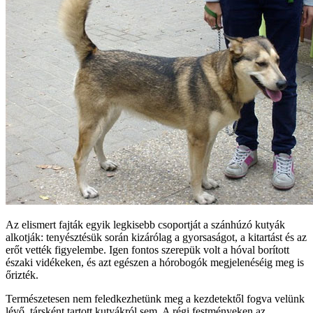
Az elismert fajták egyik legkisebb csoportját a szánhúzó kutyák
alkotják: tenyésztésük során kizárólag a gyorsaságot, a kitartást és az
erőt vették figyelembe. Igen fontos szerepük volt a hóval borított
északi vidékeken, és azt egészen a hórobogók megjelenéséig meg is
őrizték.
Természetesen nem feledkezhetünk meg a kezdetektől fogva velünk
lévő, társként tartott kutyákról sem. A régi festményeken az