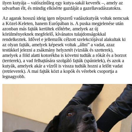
ilyen kutyája – valószínűleg egy kutya-sakál keverék –, amely az
udvarban élt, és mindig elkísérte gazdáját a gazellavadászatokra.
Az agarak hosszú ideig igen népszerű vadászkutyák voltak nemcsak
a Közel-Keleten, hanem Európában is. A puska megjelenése után
azonban más fajták kerültek előtérbe, amelyek az új
körülményeknek megfelelő, kívánatos tulajdonságokkal
rendelkeztek. Idővel e jellemzők célzott szelekciójával alakultak ki
az olyan fajták, amelyek képesek voltak „állni” a vadat, azaz
testükkel jelezni a zsákmány helyzetét (vizslák és szetterek),
amelyek a föld alatti kotorékba is követni tudták a rókát és a borzot
(terrierek), a vad felhajtására szolgáló fajták (spánielek), és azok a
kutyák, amelyek akár a vízről is vissza tudták hozni a lelőtt vadat
(retrieverek). A mai fajták közt a kopók és vérebek csoportja a
legnagyobb.