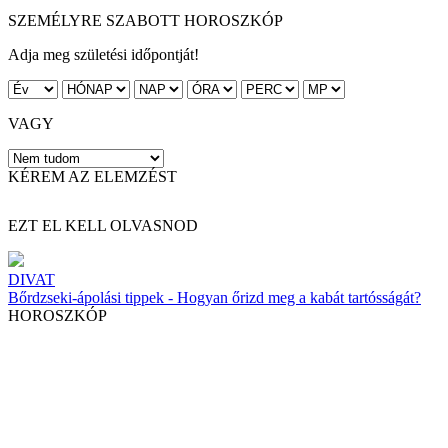
SZEMÉLYRE SZABOTT HOROSZKÓP
Adja meg születési időpontját!
VAGY
KÉREM AZ ELEMZÉST
EZT EL KELL OLVASNOD
DIVAT
Bőrdzseki-ápolási tippek - Hogyan őrizd meg a kabát tartósságát?
HOROSZKÓP