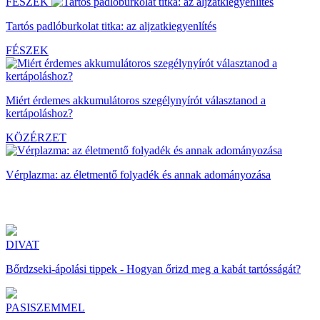
FÉSZEK
Tartós padlóburkolat titka: az aljzatkiegyenlítés
FÉSZEK
Miért érdemes akkumulátoros szegélynyírót választanod a
kertápoláshoz?
KÖZÉRZET
Vérplazma: az életmentő folyadék és annak adományozása
DIVAT
Bőrdzseki-ápolási tippek - Hogyan őrizd meg a kabát tartósságát?
PASISZEMMEL