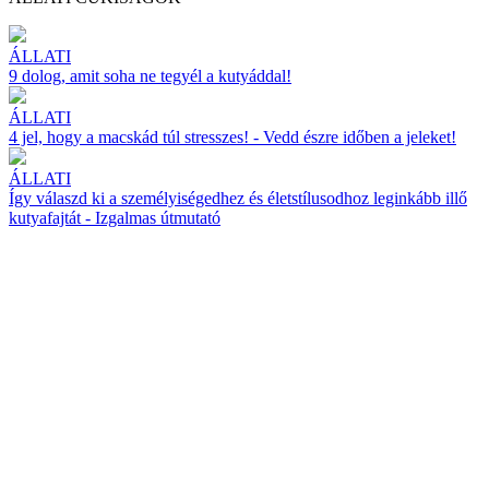
ÁLLATI
9 dolog, amit soha ne tegyél a kutyáddal!
ÁLLATI
4 jel, hogy a macskád túl stresszes! - Vedd észre időben a jeleket!
ÁLLATI
Így válaszd ki a személyiségedhez és életstílusodhoz leginkább illő
kutyafajtát - Izgalmas útmutató