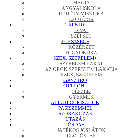
MÁGIA
ANGYALISKOLA
REJTÉLY-MISZTIKA
EZOTÉRIA
TREND
+
DIVAT
SZÉPSÉG
EGÉSZSÉG
+
KÖZÉRZET
FOGYÓKÚRA
SZEX, SZERELEM
+
SZERELEM LAKAT
AZ ÖRÖK SZERELEM LAKATJA
SZEX, SZERELEM
GASZTRO
OTTHON
+
FÉSZEK
GYERMEK
ÁLLATI CUKISÁGOK
PASISZEMMEL
SZÓRAKOZÁS
UTAZÁS
JÓSDA
+
JÁTÉKOS JÓSLÁTOK
ÉLŐ JÓSLÁS