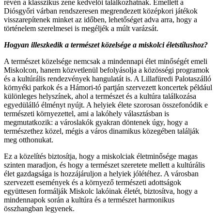
révén a klasszikus zene kedvelői találkozhatnak. Emellett a
Diósgyőri várban rendszeresen megrendezett középkori játékok
visszarepítenek minket az időben, lehetőséget adva arra, hogy a
történelem szerelmesei is megéljék a múlt varázsát.
Hogyan illeszkedik a természet közelsége a miskolci életstílushoz?
A természet közelsége nemcsak a mindennapi élet minőségét emeli
Miskolcon, hanem közvetlenül befolyásolja a közösségi programok
és a kultúrális rendezvények hangulatát is. A Lillafüredi Palotaszálló
környéki parkok és a Hámori-tó partján szervezett koncertek például
különleges helyszínek, ahol a természet és a kultúra találkozása
egyedülálló élményt nyújt. A helyiek élete szorosan összefonódik e
természeti környezettel, ami a lakóhely választásban is
megmutatkozik: a városlakók gyakran döntenek úgy, hogy a
természethez közel, mégis a város dinamikus közegében találják
meg otthonukat.
Ez a közelítés biztosítja, hogy a miskolciak életminősége magas
szinten maradjon, és hogy a természet szeretete mellett a kultúrális
élet gazdagsága is hozzájáruljon a helyiek jólétéhez. A városban
szervezett események és a környező természeti adottságok
együttesen formálják Miskolc lakóinak életét, biztosítva, hogy a
mindennapok során a kultúra és a természet harmonikus
összhangban legyenek.