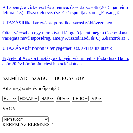
A Farsang, a vízkereszt és a hamvazószerda közötti (2015. január 6 -
február 18) időszak elnevezése. Csúcspontja az ún. „Farsang far...
UTAZÁS
Ritka kártevő szaporodik a városi zöldövezetben
Olten városában egy nem kívánt látogató jelent meg: a Caenoplana
variegata nevű laposféreg, amely Ausztráliából és Új-Zélandról sz...
UTAZÁS
Akár börtön is fenyegetheti azt, aki Balira utazik
Figyelem! Azok a turisták, akik lejárt vízummal tartózkodnak Balin,
akár 20 év börtönbüntetést is kockáztatnak....
SZEMÉLYRE SZABOTT HOROSZKÓP
Adja meg születési időpontját!
VAGY
KÉREM AZ ELEMZÉST