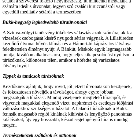
sétától a szívverést fokozó hegymászásig. Itt mindenki megtalálja a
számára ideális útvonalat, legyen szó családi kiruccanásról vagy
egyedüli meditatív sétáról a természetben.
Bükk-hegység legkedveltebb túraútvonalai
A Szinva-völgyi tanösvény tökéletes választás azok számára, akik a
vízesések csobogását kísérő nyugodt sétára vágynak. A Lillafüreden
kezdődő útvonal hűvös klímája és a Hámori-tó káprázatos látványa
feledhetetlen élményt nyújt. A Bánkút, Miskolc egyik legmagasabb
pontja, kiválóan alkalmas arra, hogy teljes kikapcsolódást nyújtson a
túrázóknak, különösen télen, amikor a hófedte táj varázslatos
látványt nyújt.
Tippek és tanácsok túrázóknak
Kezdőknek ajánljuk, hogy rövid, jól jelzett útvonalakon kezdjenek,
és fokozatosan növeljék a távolságot, ahogy egyre jobban
megszokják a túrázást. Mindig viseljenek megfelelő túracipőt, és
vigyenek magukkal elegendő vizet, napkrémet és esetleges időjárási
változásokhoz szükséges ruházatot. A haladó túrázóknak a Bükk-
fennsík magasabb régiói kínálnak kihívást és lenyűgöző panorámás
kilátásokat, így egy hosszabb, készültséget igénylő túra is mindig
megéri.
Természetközeli szállások és otthonok