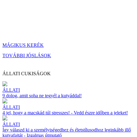
MÁGIKUS KERÉK
TOVÁBBI JÓSLÁSOK
ÁLLATI CUKISÁGOK
ÁLLATI
9 dolog, amit soha ne tegyél a kutyáddal!
ÁLLATI
4 jel, hogy a macskád túl stresszes! - Vedd észre időben a jeleket!
ÁLLATI
Így válaszd ki a személyiségedhez és életstílusodhoz leginkább illő
kutyafajtát - Izgalmas útmutató