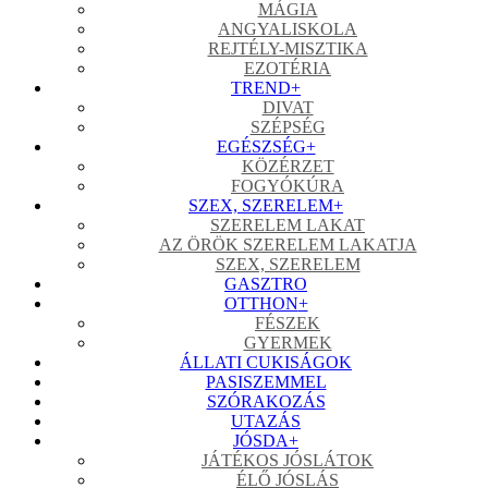
MÁGIA
ANGYALISKOLA
REJTÉLY-MISZTIKA
EZOTÉRIA
TREND
+
DIVAT
SZÉPSÉG
EGÉSZSÉG
+
KÖZÉRZET
FOGYÓKÚRA
SZEX, SZERELEM
+
SZERELEM LAKAT
AZ ÖRÖK SZERELEM LAKATJA
SZEX, SZERELEM
GASZTRO
OTTHON
+
FÉSZEK
GYERMEK
ÁLLATI CUKISÁGOK
PASISZEMMEL
SZÓRAKOZÁS
UTAZÁS
JÓSDA
+
JÁTÉKOS JÓSLÁTOK
ÉLŐ JÓSLÁS