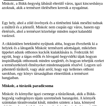
Miskolc, a Bükk-hegység lábánál elterülő város, igazi kincsesbánya
azoknak, akik a természet ölelésében keresik a nyugalmat.
Egy hely, ahol a zöld ösvények és a történelmi falak mesélni tudnak
a múltról és a jelenről. Miskolc nem csupán egy város, hanem egy
életérzés, ahol a természet közelsége minden napot kalanddá
varázsol.
A cikkünkben betekintést nyújtunk abba, hogyan élvezhetik ki a
helyiek és a látogatók Miskolc természeti adottságait, miközben
tippeket adunk otthonos kuckók kialakítására is. Fedezzük fel
együtt, hogy a tágas erdők és hívogató hegyvidéki tájak hogyan
inspirálhatják otthonunk minden szegletét, és hogyan tehetjük ezeket
a természetközeli élményeket mindennapjaink részévé. Legyen szó
pihentető túrákról, vagy akár arról, hogy egy kellemes otthoni
sarokban, egy könyv társaságában elmerülünk a természet
hangjaiban.
Miskolc, a túrázók paradicsoma
Miskolc és környéke igazi csemege a túrázóknak, akik a Bükk-
hegység vadregényes tájain szeretnének barangolni. A környék
számtalan túraútvonalat kínál, minden szinten: a laza, könnyed