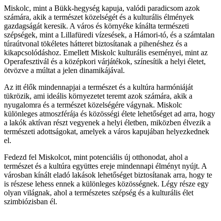
Miskolc, mint a Bükk-hegység kapuja, valódi paradicsom azok
számára, akik a természet közelségét és a kulturális élmények
gazdagságát keresik. A város és környéke kínálta természeti
szépségek, mint a Lillafüredi vízesések, a Hámori-tó, és a számtalan
túraútvonal tökéletes hátteret biztosítanak a pihenéshez és a
kikapcsolódáshoz. Emellett Miskolc kulturális eseményei, mint az
Operafesztivál és a középkori várjátékok, színesítik a helyi életet,
ötvözve a múltat a jelen dinamikájával.
Az itt élők mindennapjai a természet és a kultúra harmóniáját
tükrözik, ami ideális környezetet teremt azok számára, akik a
nyugalomra és a természet közelségére vágynak. Miskolc
különleges atmoszférája és közösségi élete lehetőséget ad arra, hogy
a lakók aktívan részt vegyenek a helyi életben, miközben élvezik a
természeti adottságokat, amelyek a város kapujában helyezkednek
el.
Fedezd fel Miskolcot, mint potenciális új otthonodat, ahol a
természet és a kultúra együttes ereje mindennapi élményt nyújt. A
városban kínált eladó lakások lehetőséget biztosítanak arra, hogy te
is részese lehess ennek a különleges közösségnek. Légy része egy
olyan világnak, ahol a természetes szépség és a kulturális élet
szimbiózisban él.