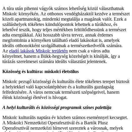
A túra után pihenni vágyók számos lehetőség közül választhatnak
Miskolc környékén. Az otthonos vendégházaktól kezdve a természet
közeli apartmanokig, mindenki megtalálja a magának valót. Ezek a
szálláshelyek tökéletes kiindulópontok lehetnek a túrákhoz, és
lehetővé teszik, hogy teljes mértékben feltöltődhessünk a természet
adta energiákkal. Aki hosszabb távra tervez, annak érdemes
megfontolnia a környéken található eladó lakásokat is, amelyek
ideális otthonokként szolgálhatnak a természetkedvelők számára.
Az
eladó lakások Miskolc területén
nem csak a város adta
kényelmet, hanem a Bükk-hegység közelségét is kínálják, így a
túrázás szerelmesei számára ideális választást jelentenek.
Közösség és kultúra: miskolci életstílus
Miskolc pezsgő közösségi és kulturális élete tökéletes terepet biztosít
a helyiekkel való kapcsolatépítésre és a kulturális gazdagság
felfedezésére. A város nemcsak természeti szépségeivel, hanem
élénk közösségi életével is hívogat.
A helyi kulturális és közösségi programok színes palettája
Miskolc kulturális naptára év közben számos eseménnyel kecsegtet.
A Miskolci Nemzetközi Operafesztivál és a Bartók Plusz
Operafesztivál nemzetközi hírnevet szereztek a városnak, melyek