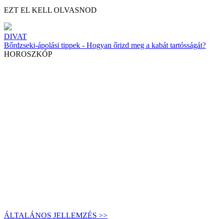
EZT EL KELL OLVASNOD
DIVAT
Bőrdzseki-ápolási tippek - Hogyan őrizd meg a kabát tartósságát?
HOROSZKÓP
ÁLTALÁNOS JELLEMZÉS >>