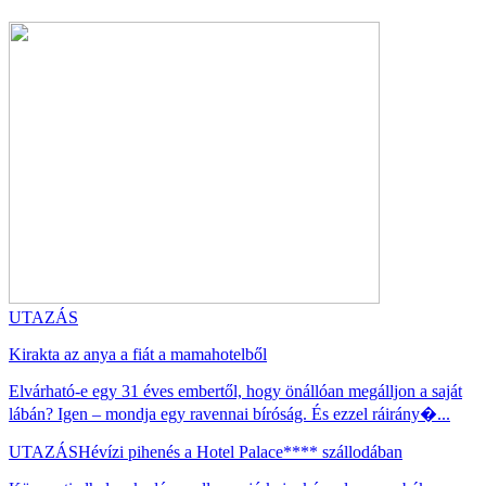
UTAZÁS
Kirakta az anya a fiát a mamahotelből
Elvárható-e egy 31 éves embertől, hogy önállóan megálljon a saját
lábán? Igen – mondja egy ravennai bíróság. És ezzel ráirány�...
UTAZÁS
Hévízi pihenés a Hotel Palace**** szállodában