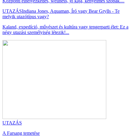
Központi elhelyezkedés, wellness, jó kaja, kényelmes szobák....
UTAZÁS
Indiana Jones, Aquaman, Író vagy Bear Grylls - Te
melyik utazótípus vagy?
Kaland, expedíció, művészet és kultúra vagy tengerparti élet: Ez a
négy utazási személyiség létezik!...
UTAZÁS
A Farsang temetése