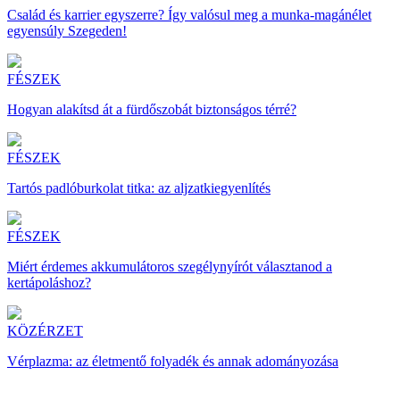
Család és karrier egyszerre? Így valósul meg a munka-magánélet
egyensúly Szegeden!
FÉSZEK
Hogyan alakítsd át a fürdőszobát biztonságos térré?
FÉSZEK
Tartós padlóburkolat titka: az aljzatkiegyenlítés
FÉSZEK
Miért érdemes akkumulátoros szegélynyírót választanod a
kertápoláshoz?
KÖZÉRZET
Vérplazma: az életmentő folyadék és annak adományozása