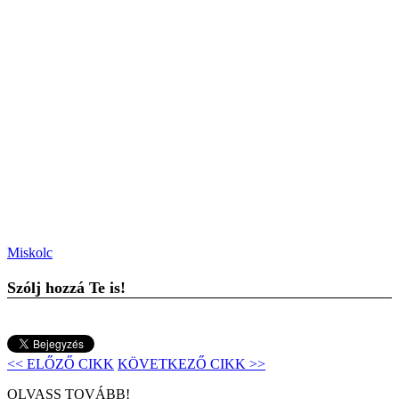
Miskolc
Szólj hozzá Te is!
<< ELŐZŐ CIKK
KÖVETKEZŐ CIKK >>
OLVASS TOVÁBB!