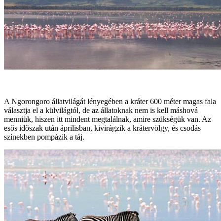
A Ngorongoro állatvilágát lényegében a kráter 600 méter magas fala
választja el a külvilágtól, de az állatoknak nem is kell máshová
menniük, hiszen itt mindent megtalálnak, amire szükségük van. Az
esős időszak után áprilisban, kivirágzik a krátervölgy, és csodás
színekben pompázik a táj.