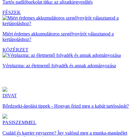
Tartós padlóburkolat titka: az aljzatkiegyenlítés
FÉSZEK
Miért érdemes akkumulátoros szegélynyírót választanod a
kertápoláshoz?
KÖZÉRZET
Vérplazma: az életmentő folyadék és annak adományozása
DIVAT
Bőrdzseki-ápolási tippek - Hogyan őrizd meg a kabát tartósságát?
PASISZEMMEL
Család és karrier egyszerre? Így valósul meg a munka-magánélet