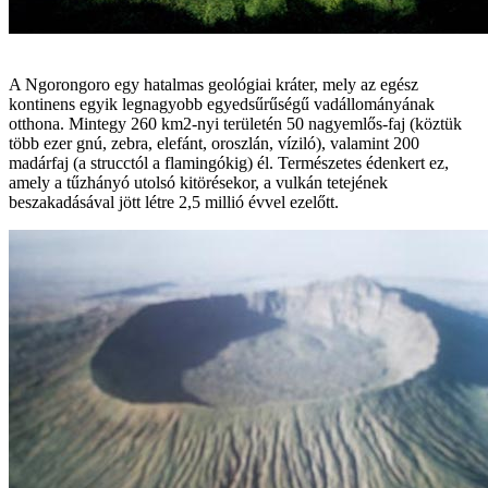
A Ngorongoro egy hatalmas geológiai kráter, mely az egész
kontinens egyik legnagyobb egyedsűrűségű vadállományának
otthona. Mintegy 260 km2-nyi területén 50 nagyemlős-faj (köztük
több ezer gnú, zebra, elefánt, oroszlán, víziló), valamint 200
madárfaj (a strucctól a flamingókig) él. Természetes édenkert ez,
amely a tűzhányó utolsó kitörésekor, a vulkán tetejének
beszakadásával jött létre 2,5 millió évvel ezelőtt.