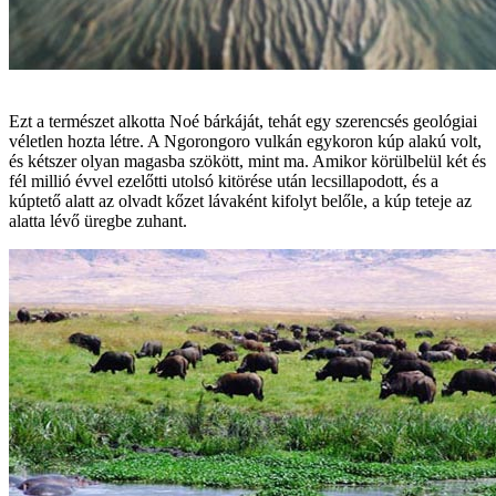
Ezt a természet alkotta Noé bárkáját, tehát egy szerencsés geológiai
véletlen hozta létre. A Ngorongoro vulkán egykoron kúp alakú volt,
és kétszer olyan magasba szökött, mint ma. Amikor körülbelül két és
fél millió évvel ezelőtti utolsó kitörése után lecsillapodott, és a
kúptető alatt az olvadt kőzet lávaként kifolyt belőle, a kúp teteje az
alatta lévő üregbe zuhant.