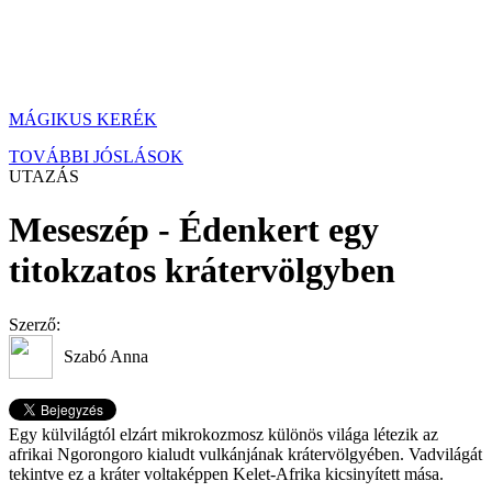
MÁGIKUS KERÉK
TOVÁBBI JÓSLÁSOK
UTAZÁS
Meseszép - Édenkert egy
titokzatos krátervölgyben
Szerző:
Szabó Anna
Egy külvilágtól elzárt mikrokozmosz különös világa létezik az
afrikai Ngorongoro kialudt vulkánjának krátervölgyében. Vadvilágát
tekintve ez a kráter voltaképpen Kelet-Afrika kicsinyített mása.