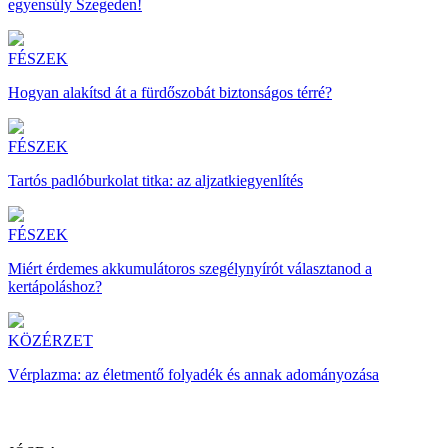
egyensúly Szegeden!
FÉSZEK
Hogyan alakítsd át a fürdőszobát biztonságos térré?
FÉSZEK
Tartós padlóburkolat titka: az aljzatkiegyenlítés
FÉSZEK
Miért érdemes akkumulátoros szegélynyírót választanod a
kertápoláshoz?
KÖZÉRZET
Vérplazma: az életmentő folyadék és annak adományozása