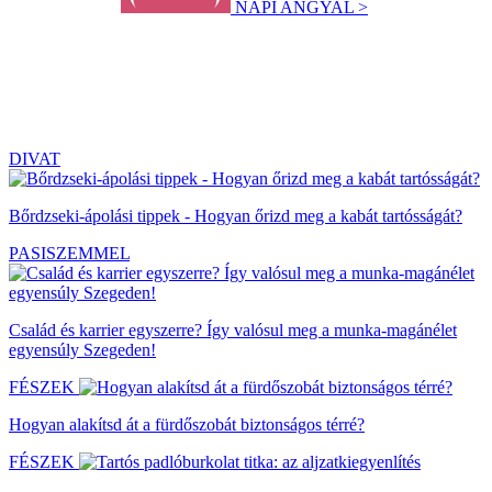
NAPI ANGYAL >
DIVAT
Bőrdzseki-ápolási tippek - Hogyan őrizd meg a kabát tartósságát?
PASISZEMMEL
Család és karrier egyszerre? Így valósul meg a munka-magánélet
egyensúly Szegeden!
FÉSZEK
Hogyan alakítsd át a fürdőszobát biztonságos térré?
FÉSZEK