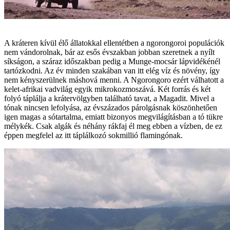
A kráteren kívül élő állatokkal ellentétben a ngorongoroi populációk
nem vándorolnak, bár az esős évszakban jobban szeretnek a nyílt
síkságon, a száraz időszakban pedig a Munge-mocsár lápvidékénél
tartózkodni. Az év minden szakában van itt elég víz és növény, így
nem kényszerülnek máshová menni. A Ngorongoro ezért válhatott a
kelet-afrikai vadvilág egyik mikrokozmoszává. Két forrás és két
folyó táplálja a krátervölgyben található tavat, a Magadit. Mivel a
tónak nincsen lefolyása, az évszázados párolgásnak köszönhetően
igen magas a sótartalma, emiatt bizonyos megvilágításban a tó tükre
mélykék. Csak algák és néhány rákfaj él meg ebben a vízben, de ez
éppen megfelel az itt táplálkozó sokmillió flamingónak.