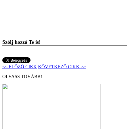
Szólj hozzá Te is!
<< ELŐZŐ CIKK
KÖVETKEZŐ CIKK >>
OLVASS TOVÁBB!