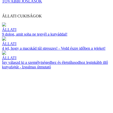
TOVÁBBI JÓSLÁSOK
ÁLLATI CUKISÁGOK
ÁLLATI
9 dolog, amit soha ne tegyél a kutyáddal!
ÁLLATI
4 jel, hogy a macskád túl stresszes! - Vedd észre időben a jeleket!
ÁLLATI
Így válaszd ki a személyiségedhez és életstílusodhoz leginkább illő
kutyafajtát - Izgalmas útmutató