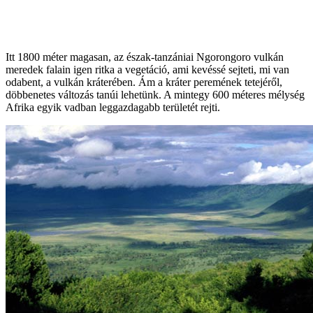
Itt 1800 méter magasan, az észak-tanzániai Ngorongoro vulkán
meredek falain igen ritka a vegetáció, ami kevéssé sejteti, mi van
odabent, a vulkán kráterében. Ám a kráter peremének tetejéről,
döbbenetes változás tanúi lehetünk. A mintegy 600 méteres mélység
Afrika egyik vadban leggazdagabb területét rejti.