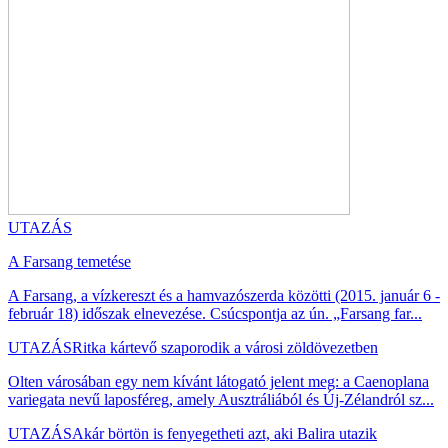
UTAZÁS
A Farsang temetése
A Farsang, a vízkereszt és a hamvazószerda közötti (2015. január 6 -
február 18) időszak elnevezése. Csúcspontja az ún. „Farsang far...
UTAZÁS
Ritka kártevő szaporodik a városi zöldövezetben
Olten városában egy nem kívánt látogató jelent meg: a Caenoplana
variegata nevű laposféreg, amely Ausztráliából és Új-Zélandról sz...
UTAZÁS
Akár börtön is fenyegetheti azt, aki Balira utazik