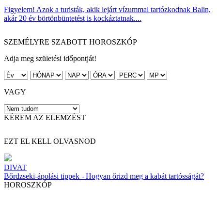
Figyelem! Azok a turisták, akik lejárt vízummal tartózkodnak Balin,
akár 20 év börtönbüntetést is kockáztatnak....
SZEMÉLYRE SZABOTT HOROSZKÓP
Adja meg születési időpontját!
VAGY
KÉREM AZ ELEMZÉST
EZT EL KELL OLVASNOD
DIVAT
Bőrdzseki-ápolási tippek - Hogyan őrizd meg a kabát tartósságát?
HOROSZKÓP