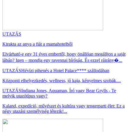
UTAZÁS
Kirakta az anya a fiát a mamahotelből
Elvárható-e egy 31 éves embertől, hogy önállóan megálljon a saját
lábán? Igen – mondja egy ravennai bíróság. És ezzel ráirány�...
UTAZÁS
Hévízi pihenés a Hotel Palace**** szállodában
Központi elhelyezkedés, wellness, jó kaja, kényelmes szobák....
UTAZÁS
Indiana Jones, Aquaman, Író vagy Bear Grylls - Te
melyik utazótípus vagy?
Kaland, expedíció, művészet és kultúra vagy tengerparti élet: Ez a
négy utazási személyiség létezik!...