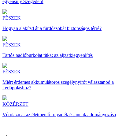
egyensúly Szegeden!
FÉSZEK
Hogyan alakítsd át a fürdőszobát biztonságos térré?
FÉSZEK
Tartós padlóburkolat titka: az aljzatkiegyenlítés
FÉSZEK
Miért érdemes akkumulátoros szegélynyírót választanod a
kertápoláshoz?
KÖZÉRZET
Vérplazma: az életmentő folyadék és annak adományozása