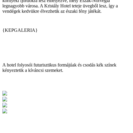
környéki fjordokra lesz elhelyezve, mely Észak-Norvégia
legnagyobb városa. A Kristály Hotel teteje üvegből lesz, így a
vendégek kedvükre élvezhetik az északi fény játékát.
{KEPGALERIA}
A hotel folyosói futurisztikus formájúak és csodás kék színek
kényeztetik a kíváncsi szemeket.