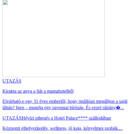
UTAZÁS
Kirakta az anya a fiát a mamahotelből
Elvárható-e egy 31 éves embertől, hogy önállóan megálljon a saját
lábán? Igen – mondja egy ravennai bíróság. És ezzel ráirány�...
UTAZÁS
Hévízi pihenés a Hotel Palace**** szállodában
Központi elhelyezkedés, wellness, jó kaja, kényelmes szobák....