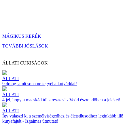
MÁGIKUS KERÉK
TOVÁBBI JÓSLÁSOK
ÁLLATI CUKISÁGOK
ÁLLATI
9 dolog, amit soha ne tegyél a kutyáddal!
ÁLLATI
4 jel, hogy a macskád túl stresszes! - Vedd észre időben a jeleket!
ÁLLATI
Így válaszd ki a személyiségedhez és életstílusodhoz leginkább illő
kutyafajtát - Izgalmas útmutató