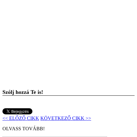
Szólj hozzá Te is!
<< ELŐZŐ CIKK
KÖVETKEZŐ CIKK >>
OLVASS TOVÁBB!