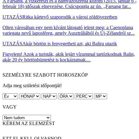
A Farsang, a vízkereszt és a hamvazószerda közötti (2015. január 6 -
február 18) időszak elnevezése. Csúcspontja az ún. „Farsang far...
UTAZÁS
Ritka kártevő szaporodik a városi zöldövezetben
Olten városában egy nem kívánt látogató jelent meg: a Caenoplana
variegata nevű laposféreg, amely Ausztráliából és Új-Zélandról sz...
UTAZÁS
Akár börtön is fenyegetheti azt, aki Balira utazik
Figyelem! Azok a turisták, akik lejárt vízummal tartózkodnak Balin,
akár 20 év börtönbüntetést is kockáztatnak....
SZEMÉLYRE SZABOTT HOROSZKÓP
Adja meg születési időpontját!
VAGY
KÉREM AZ ELEMZÉST
EZT EL KELL OLVASNOD