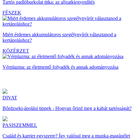
Tartós padlóburkolat titka: az aljzatkiegyenlítés
FÉSZEK
Miért érdemes akkumulátoros szegélynyírót választanod a
kertápoláshoz?
KÖZÉRZET
Vérplazma: az életmentő folyadék és annak adományozása
DIVAT
Bőrdzseki-ápolási tippek - Hogyan őrizd meg a kabát tartósságát?
PASISZEMMEL
Család és karrier egyszerre? Így valósul meg a munka-magánélet