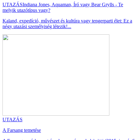
UTAZÁS
Indiana Jones, Aquaman, Író vagy Bear Grylls - Te
melyik utazótípus vagy?
Kaland, expedíció, művészet és kultúra vagy tengerparti élet: Ez a
négy utazási személyiség létezik!...
UTAZÁS
A Farsang temetése