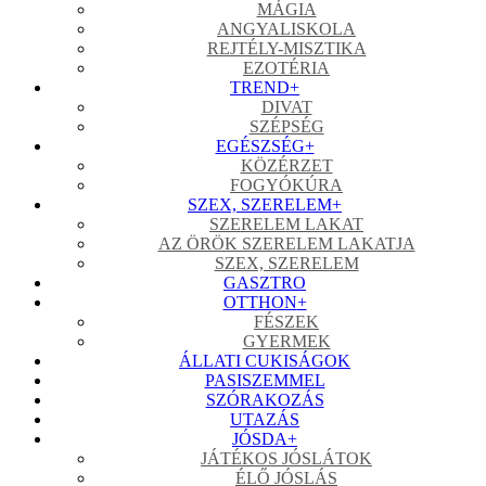
MÁGIA
ANGYALISKOLA
REJTÉLY-MISZTIKA
EZOTÉRIA
TREND
+
DIVAT
SZÉPSÉG
EGÉSZSÉG
+
KÖZÉRZET
FOGYÓKÚRA
SZEX, SZERELEM
+
SZERELEM LAKAT
AZ ÖRÖK SZERELEM LAKATJA
SZEX, SZERELEM
GASZTRO
OTTHON
+
FÉSZEK
GYERMEK
ÁLLATI CUKISÁGOK
PASISZEMMEL
SZÓRAKOZÁS
UTAZÁS
JÓSDA
+
JÁTÉKOS JÓSLÁTOK
ÉLŐ JÓSLÁS