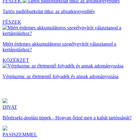
FÉSZEK
Tartós padlóburkolat titka: az aljzatkiegyenlítés
FÉSZEK
Miért érdemes akkumulátoros szegélynyírót választanod a
kertápoláshoz?
KÖZÉRZET
Vérplazma: az életmentő folyadék és annak adományozása
DIVAT
Bőrdzseki-ápolási tippek - Hogyan őrizd meg a kabát tartósságát?
PASISZEMMEL