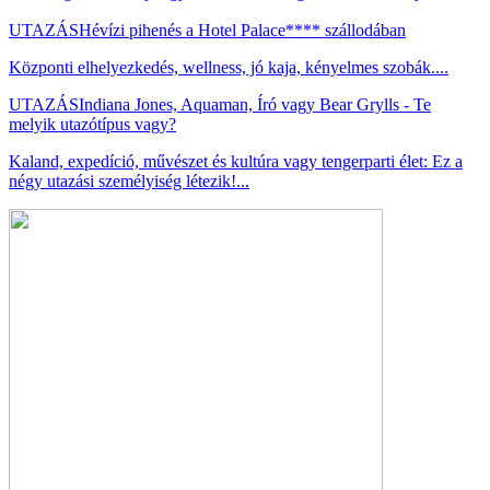
UTAZÁS
Hévízi pihenés a Hotel Palace**** szállodában
Központi elhelyezkedés, wellness, jó kaja, kényelmes szobák....
UTAZÁS
Indiana Jones, Aquaman, Író vagy Bear Grylls - Te
melyik utazótípus vagy?
Kaland, expedíció, művészet és kultúra vagy tengerparti élet: Ez a
négy utazási személyiség létezik!...