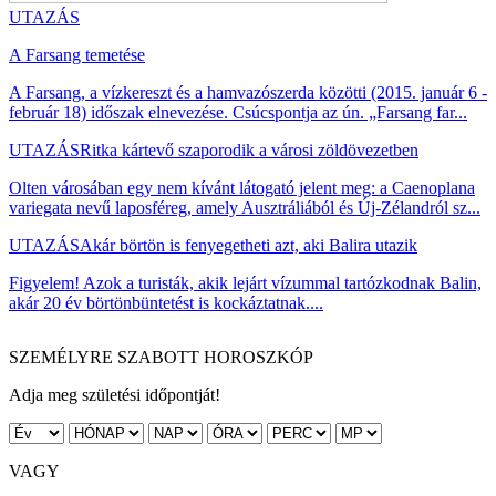
UTAZÁS
A Farsang temetése
A Farsang, a vízkereszt és a hamvazószerda közötti (2015. január 6 -
február 18) időszak elnevezése. Csúcspontja az ún. „Farsang far...
UTAZÁS
Ritka kártevő szaporodik a városi zöldövezetben
Olten városában egy nem kívánt látogató jelent meg: a Caenoplana
variegata nevű laposféreg, amely Ausztráliából és Új-Zélandról sz...
UTAZÁS
Akár börtön is fenyegetheti azt, aki Balira utazik
Figyelem! Azok a turisták, akik lejárt vízummal tartózkodnak Balin,
akár 20 év börtönbüntetést is kockáztatnak....
SZEMÉLYRE SZABOTT HOROSZKÓP
Adja meg születési időpontját!
VAGY