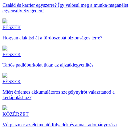
Család és karrier egyszerre? Így valósul meg a munka-magánélet
egyensúly Szegeden!
FÉSZEK
Hogyan alakítsd át a fürdőszobát biztonságos térré?
FÉSZEK
Tartós padlóburkolat titka: az aljzatkiegyenlítés
FÉSZEK
Miért érdemes akkumulátoros szegélynyírót választanod a
kertápoláshoz?
KÖZÉRZET
Vérplazma: az életmentő folyadék és annak adományozása