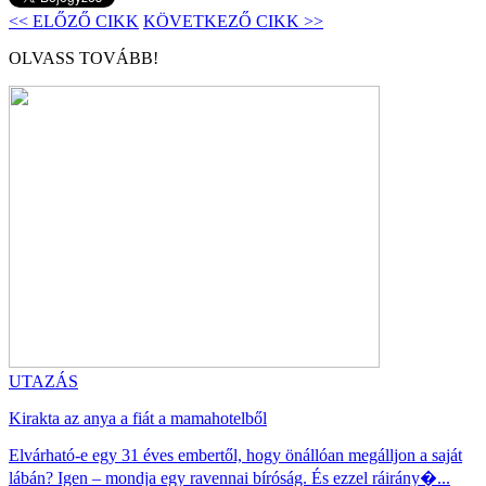
<< ELŐZŐ CIKK
KÖVETKEZŐ CIKK >>
OLVASS TOVÁBB!
UTAZÁS
Kirakta az anya a fiát a mamahotelből
Elvárható-e egy 31 éves embertől, hogy önállóan megálljon a saját
lábán? Igen – mondja egy ravennai bíróság. És ezzel ráirány�...