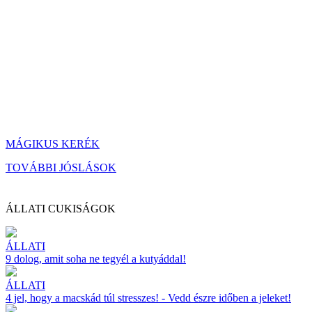
MÁGIKUS KERÉK
TOVÁBBI JÓSLÁSOK
ÁLLATI CUKISÁGOK
ÁLLATI
9 dolog, amit soha ne tegyél a kutyáddal!
ÁLLATI
4 jel, hogy a macskád túl stresszes! - Vedd észre időben a jeleket!