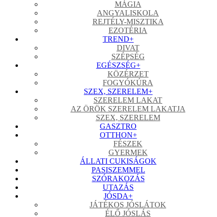
MÁGIA
ANGYALISKOLA
REJTÉLY-MISZTIKA
EZOTÉRIA
TREND
+
DIVAT
SZÉPSÉG
EGÉSZSÉG
+
KÖZÉRZET
FOGYÓKÚRA
SZEX, SZERELEM
+
SZERELEM LAKAT
AZ ÖRÖK SZERELEM LAKATJA
SZEX, SZERELEM
GASZTRO
OTTHON
+
FÉSZEK
GYERMEK
ÁLLATI CUKISÁGOK
PASISZEMMEL
SZÓRAKOZÁS
UTAZÁS
JÓSDA
+
JÁTÉKOS JÓSLÁTOK
ÉLŐ JÓSLÁS