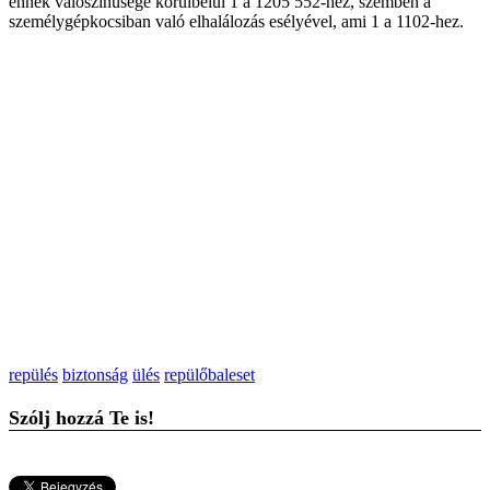
ennek valószínűsége körülbelül 1 a 1205 552-hez, szemben a
személygépkocsiban való elhalálozás esélyével, ami 1 a 1102-hez.
repülés
biztonság
ülés
repülőbaleset
Szólj hozzá Te is!