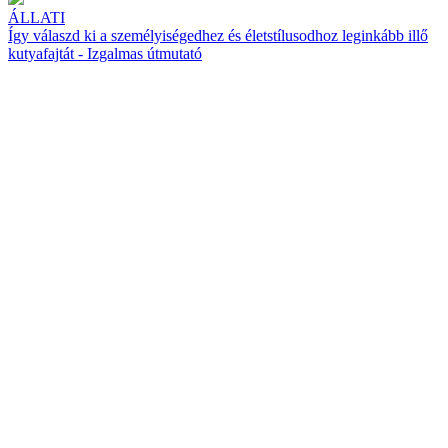
ÁLLATI
Így válaszd ki a személyiségedhez és életstílusodhoz leginkább illő
kutyafajtát - Izgalmas útmutató