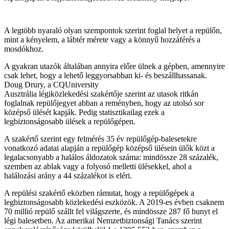
A legtöbb nyaraló olyan szempontok szerint foglal helyet a repülőn,
mint a kényelem, a lábtér mérete vagy a könnyű hozzáférés a
mosdókhoz.
A gyakran utazók általában annyira előre ülnek a gépben, amennyire
csak lehet, hogy a lehető leggyorsabban ki- és beszállhassanak.
Doug Drury, a CQUniversity
Ausztrália légiközlekedési szakértője szerint az utasok ritkán
foglalnak repülőjegyet abban a reményben, hogy az utolsó sor
középső ülését kapják. Pedig statisztikailag ezek a
legbiztonságosabb ülések a repülőgépen.
A szakértő szerint egy felmérés 35 év repülőgép-balesetekre
vonatkozó adatai alapján a repülőgép középső ülésein ülők közt a
legalacsonyabb a halálos áldozatok száma: mindössze 28 százalék,
szemben az ablak vagy a folyosó melletti ülésekkel, ahol a
halálozási arány a 44 százalékot is eléri.
A repülési szakértő eközben rámutat, hogy a repülőgépek a
legbiztonságosabb közlekedési eszközök. A 2019-es évben csaknem
70 millió repülő szállt fel világszerte, és mindössze 287 fő hunyt el
légi balesetben. Az amerikai Nemzetbiztonsági Tanács szerint