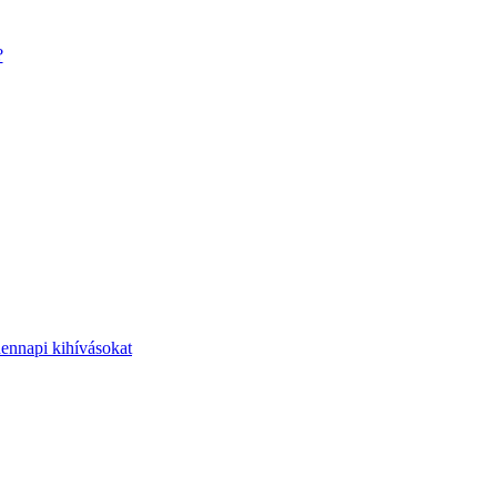
?
dennapi kihívásokat