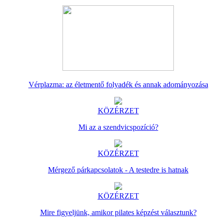
Vérplazma: az életmentő folyadék és annak adományozása
KÖZÉRZET
Mi az a szendvicspozíció?
KÖZÉRZET
Mérgező párkapcsolatok - A testedre is hatnak
KÖZÉRZET
Mire figyeljünk, amikor pilates képzést választunk?