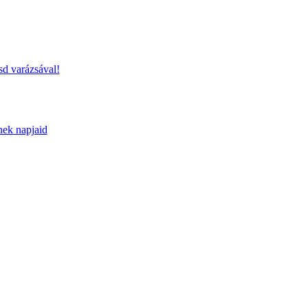
sd varázsával!
nek napjaid