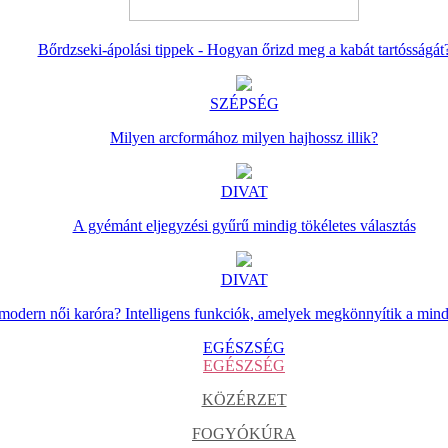
Bőrdzseki-ápolási tippek - Hogyan őrizd meg a kabát tartósságát
SZÉPSÉG
Milyen arcformához milyen hajhossz illik?
DIVAT
A gyémánt eljegyzési gyűrű mindig tökéletes választás
DIVAT
 modern női karóra? Intelligens funkciók, amelyek megkönnyítik a min
EGÉSZSÉG
EGÉSZSÉG
KÖZÉRZET
FOGYÓKÚRA