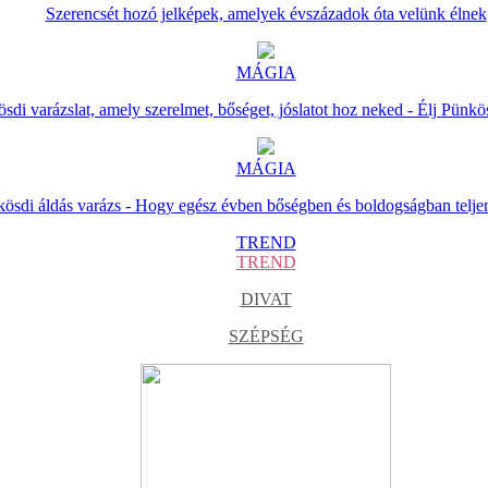
Szerencsét hozó jelképek, amelyek évszázadok óta velünk élnek
MÁGIA
sdi varázslat, amely szerelmet, bőséget, jóslatot hoz neked - Élj Pünkö
MÁGIA
ösdi áldás varázs - Hogy egész évben bőségben és boldogságban telje
TREND
TREND
DIVAT
SZÉPSÉG