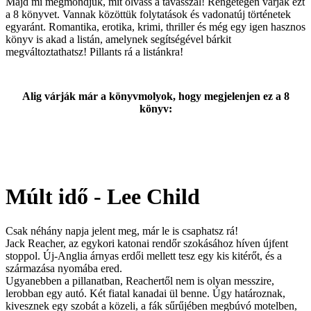
Majd mi megmondjuk, mit olvass a tavasszal! Rengetegen várják ezt
a 8 könyvet. Vannak közöttük folytatások és vadonatúj történetek
egyaránt. Romantika, erotika, krimi, thriller és még egy igen hasznos
könyv is akad a listán, amelynek segítségével bárkit
megváltoztathatsz! Pillants rá a listánkra!
Alig várják már a könyvmolyok, hogy megjelenjen ez a 8
könyv:
Múlt idő - Lee Child
Csak néhány napja jelent meg, már le is csaphatsz rá!
Jack Reacher, az egykori katonai rendőr szokásához híven újfent
stoppol. Új-Anglia árnyas erdői mellett tesz egy kis kitérőt, és a
származása nyomába ered.
Ugyanebben a pillanatban, Reachertől nem is olyan messzire,
lerobban egy autó. Két fiatal kanadai ül benne. Úgy határoznak,
kivesznek egy szobát a közeli, a fák sűrűjében megbúvó motelben,