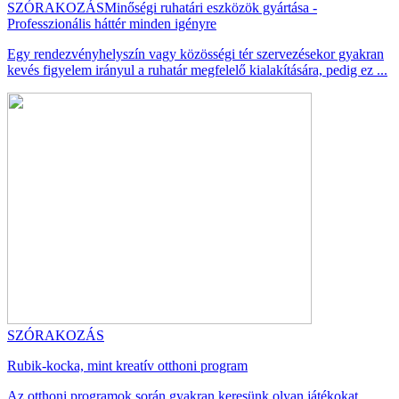
SZÓRAKOZÁS
Minőségi ruhatári eszközök gyártása -
Professzionális háttér minden igényre
Egy rendezvényhelyszín vagy közösségi tér szervezésekor gyakran
kevés figyelem irányul a ruhatár megfelelő kialakítására, pedig ez ...
SZÓRAKOZÁS
Rubik-kocka, mint kreatív otthoni program
Az otthoni programok során gyakran keresünk olyan játékokat,