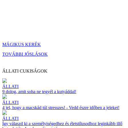
MÁGIKUS KERÉK
TOVÁBBI JÓSLÁSOK
ÁLLATI CUKISÁGOK
ÁLLATI
9 dolog, amit soha ne tegyél a kutyáddal!
ÁLLATI
4 jel, hogy a macskád túl stresszes! - Vedd észre időben a jeleket!
ÁLLATI
Így válaszd ki a személyiségedhez és életstílusodhoz leginkább illő