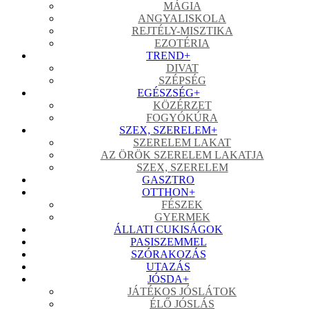
MÁGIA
ANGYALISKOLA
REJTÉLY-MISZTIKA
EZOTÉRIA
TREND
+
DIVAT
SZÉPSÉG
EGÉSZSÉG
+
KÖZÉRZET
FOGYÓKÚRA
SZEX, SZERELEM
+
SZERELEM LAKAT
AZ ÖRÖK SZERELEM LAKATJA
SZEX, SZERELEM
GASZTRO
OTTHON
+
FÉSZEK
GYERMEK
ÁLLATI CUKISÁGOK
PASISZEMMEL
SZÓRAKOZÁS
UTAZÁS
JÓSDA
+
JÁTÉKOS JÓSLÁTOK
ÉLŐ JÓSLÁS