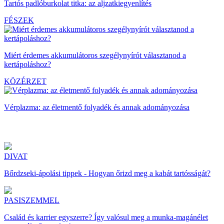
Tartós padlóburkolat titka: az aljzatkiegyenlítés
FÉSZEK
Miért érdemes akkumulátoros szegélynyírót választanod a
kertápoláshoz?
KÖZÉRZET
Vérplazma: az életmentő folyadék és annak adományozása
DIVAT
Bőrdzseki-ápolási tippek - Hogyan őrizd meg a kabát tartósságát?
PASISZEMMEL
Család és karrier egyszerre? Így valósul meg a munka-magánélet