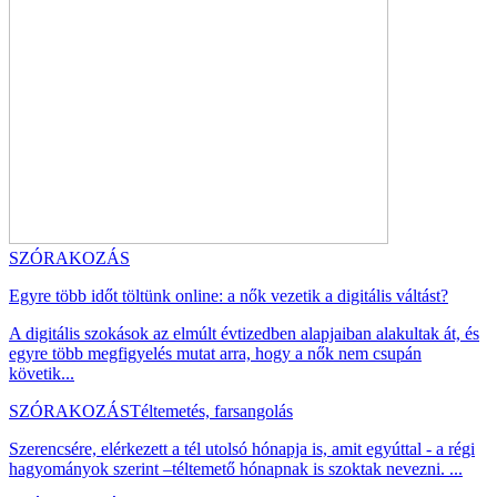
SZÓRAKOZÁS
Egyre több időt töltünk online: a nők vezetik a digitális váltást?
A digitális szokások az elmúlt évtizedben alapjaiban alakultak át, és
egyre több megfigyelés mutat arra, hogy a nők nem csupán
követik...
SZÓRAKOZÁS
Téltemetés, farsangolás
Szerencsére, elérkezett a tél utolsó hónapja is, amit egyúttal - a régi
hagyományok szerint –téltemető hónapnak is szoktak nevezni. ...