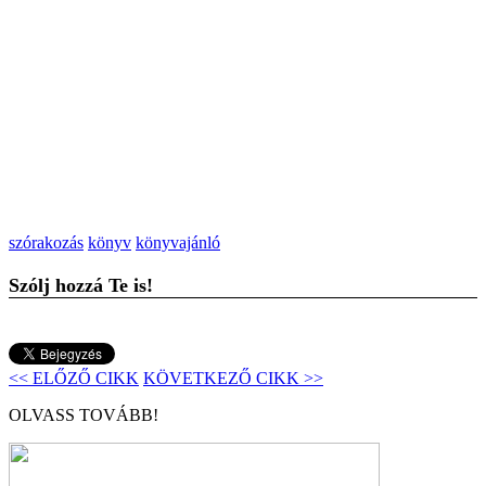
szórakozás
könyv
könyvajánló
Szólj hozzá Te is!
<< ELŐZŐ CIKK
KÖVETKEZŐ CIKK >>
OLVASS TOVÁBB!