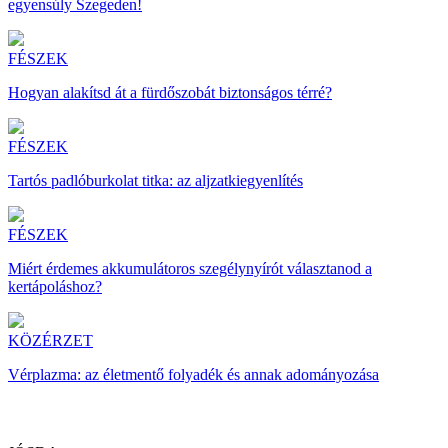
egyensúly Szegeden!
FÉSZEK
Hogyan alakítsd át a fürdőszobát biztonságos térré?
FÉSZEK
Tartós padlóburkolat titka: az aljzatkiegyenlítés
FÉSZEK
Miért érdemes akkumulátoros szegélynyírót választanod a
kertápoláshoz?
KÖZÉRZET
Vérplazma: az életmentő folyadék és annak adományozása