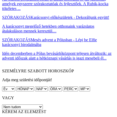
amelyek egyszerre szórakoztatóak és fejlesztőek. A Rubik-kocka
tökéletes ...
SZÓRAKOZÁS
Karácsonyi előkészületek - Dekoráljunk együtt!
A karácsonyt megelőző hetekben otthonaink varázslatos
átalakuláson mennek keresztül....
SZÓRAKOZÁS
Mesés advent a Pólusban - Lépj be Elfie
karácsonyi birodalmába
Idén decemberben a Pólus bevásárlóközpont teljesen átváltozik: az
adventi időszak alatt a hétköznapi vásárlás is igazi mesebeli él...
SZEMÉLYRE SZABOTT HOROSZKÓP
Adja meg születési időpontját!
VAGY
KÉREM AZ ELEMZÉST