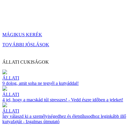
MÁGIKUS KERÉK
TOVÁBBI JÓSLÁSOK
ÁLLATI CUKISÁGOK
ÁLLATI
9 dolog, amit soha ne tegyél a kutyáddal!
ÁLLATI
4 jel, hogy a macskád túl stresszes! - Vedd észre időben a jeleket!
ÁLLATI
Így válaszd ki a személyiségedhez és életstílusodhoz leginkább illő
kutyafajtát - Izgalmas útmutató