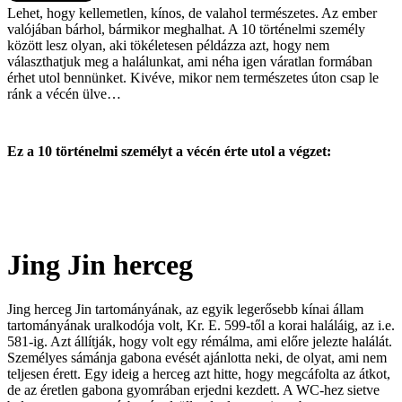
Lehet, hogy kellemetlen, kínos, de valahol természetes. Az ember
valójában bárhol, bármikor meghalhat. A 10 történelmi személy
között lesz olyan, aki tökéletesen példázza azt, hogy nem
választhatjuk meg a halálunkat, ami néha igen váratlan formában
érhet utol bennünket. Kivéve, mikor nem természetes úton csap le
ránk a vécén ülve…
Ez a 10 történelmi személyt a vécén érte utol a végzet:
Jing Jin herceg
Jing herceg Jin tartományának, az egyik legerősebb kínai állam
tartományának uralkodója volt, Kr. E. 599-től a korai haláláig, az i.e.
581-ig. Azt állítják, hogy volt egy rémálma, ami előre jelezte halálát.
Személyes sámánja gabona evését ajánlotta neki, de olyat, ami nem
teljesen érett. Egy ideig a herceg azt hitte, hogy megcáfolta az átkot,
de az éretlen gabona gyomrában erjedni kezdett. A WC-hez sietve