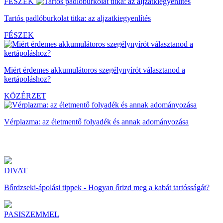
FÉSZEK
Tartós padlóburkolat titka: az aljzatkiegyenlítés
FÉSZEK
Miért érdemes akkumulátoros szegélynyírót választanod a
kertápoláshoz?
KÖZÉRZET
Vérplazma: az életmentő folyadék és annak adományozása
DIVAT
Bőrdzseki-ápolási tippek - Hogyan őrizd meg a kabát tartósságát?
PASISZEMMEL