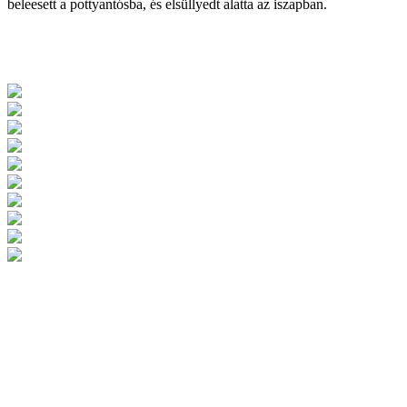
beleesett a pottyantósba, és elsüllyedt alatta az iszapban.