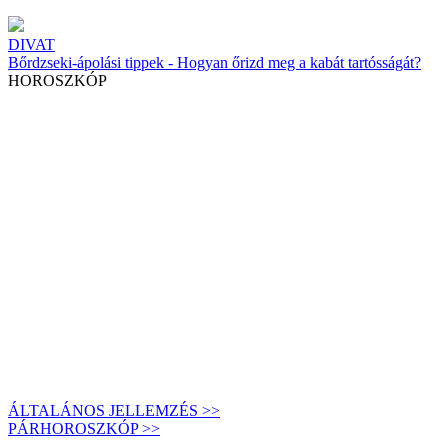
DIVAT
Bőrdzseki-ápolási tippek - Hogyan őrizd meg a kabát tartósságát?
HOROSZKÓP
ÁLTALÁNOS JELLEMZÉS >>
PÁRHOROSZKÓP >>