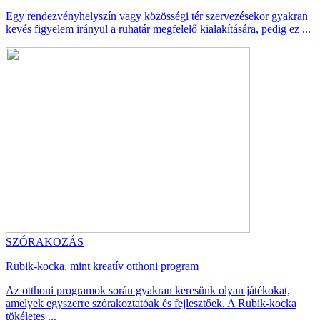
Egy rendezvényhelyszín vagy közösségi tér szervezésekor gyakran
kevés figyelem irányul a ruhatár megfelelő kialakítására, pedig ez ...
SZÓRAKOZÁS
Rubik-kocka, mint kreatív otthoni program
Az otthoni programok során gyakran keresünk olyan játékokat,
amelyek egyszerre szórakoztatóak és fejlesztőek. A Rubik-kocka
tökéletes ...