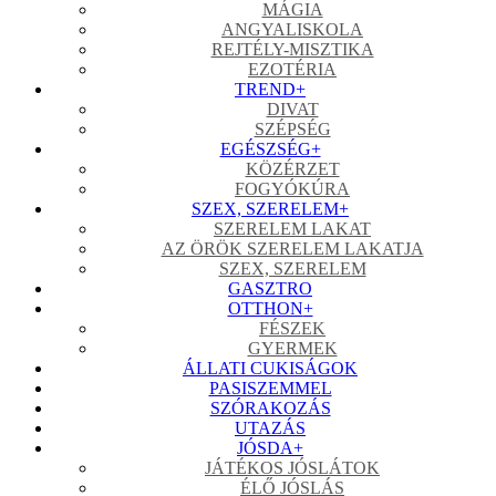
MÁGIA
ANGYALISKOLA
REJTÉLY-MISZTIKA
EZOTÉRIA
TREND
+
DIVAT
SZÉPSÉG
EGÉSZSÉG
+
KÖZÉRZET
FOGYÓKÚRA
SZEX, SZERELEM
+
SZERELEM LAKAT
AZ ÖRÖK SZERELEM LAKATJA
SZEX, SZERELEM
GASZTRO
OTTHON
+
FÉSZEK
GYERMEK
ÁLLATI CUKISÁGOK
PASISZEMMEL
SZÓRAKOZÁS
UTAZÁS
JÓSDA
+
JÁTÉKOS JÓSLÁTOK
ÉLŐ JÓSLÁS