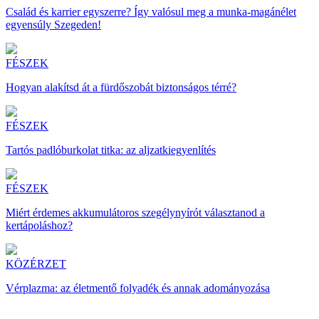
Család és karrier egyszerre? Így valósul meg a munka-magánélet
egyensúly Szegeden!
FÉSZEK
Hogyan alakítsd át a fürdőszobát biztonságos térré?
FÉSZEK
Tartós padlóburkolat titka: az aljzatkiegyenlítés
FÉSZEK
Miért érdemes akkumulátoros szegélynyírót választanod a
kertápoláshoz?
KÖZÉRZET
Vérplazma: az életmentő folyadék és annak adományozása