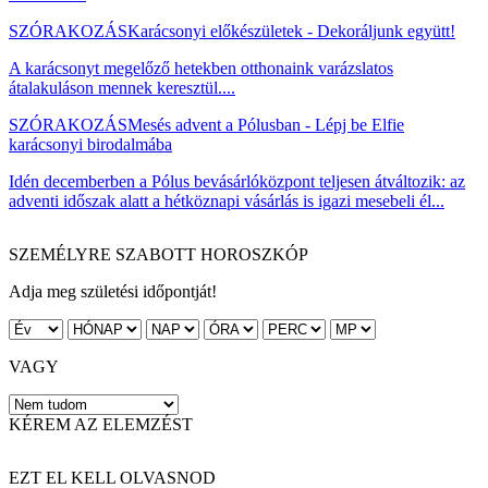
SZÓRAKOZÁS
Karácsonyi előkészületek - Dekoráljunk együtt!
A karácsonyt megelőző hetekben otthonaink varázslatos
átalakuláson mennek keresztül....
SZÓRAKOZÁS
Mesés advent a Pólusban - Lépj be Elfie
karácsonyi birodalmába
Idén decemberben a Pólus bevásárlóközpont teljesen átváltozik: az
adventi időszak alatt a hétköznapi vásárlás is igazi mesebeli él...
SZEMÉLYRE SZABOTT HOROSZKÓP
Adja meg születési időpontját!
VAGY
KÉREM AZ ELEMZÉST
EZT EL KELL OLVASNOD