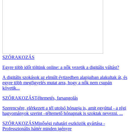
SZÓRAKOZÁS
Egyre több időt töltünk online: a nők vezetik a digitális váltást?
A digitális szokások az elmúlt évtizedben alapjaiban alakultak át, és
egyre több megfigyelés mutat arra, hogy a nők nem csupán
követik...
SZÓRAKOZÁS
Téltemetés, farsangolás
Szerencsére, elérkezett a tél utolsó hónapja is, amit egyúttal - a régi
hagyományok szerint –téltemető hónapnak is szoktak nevezni. ...
SZÓRAKOZÁS
Minőségi ruhatári eszközök gyártása -
Professzionális háttér minden igényre