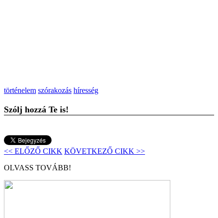
történelem
szórakozás
híresség
Szólj hozzá Te is!
<< ELŐZŐ CIKK
KÖVETKEZŐ CIKK >>
OLVASS TOVÁBB!