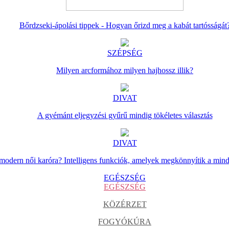
Bőrdzseki-ápolási tippek - Hogyan őrizd meg a kabát tartósságát
SZÉPSÉG
Milyen arcformához milyen hajhossz illik?
DIVAT
A gyémánt eljegyzési gyűrű mindig tökéletes választás
DIVAT
 modern női karóra? Intelligens funkciók, amelyek megkönnyítik a min
EGÉSZSÉG
EGÉSZSÉG
KÖZÉRZET
FOGYÓKÚRA