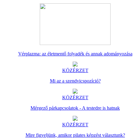
Vérplazma: az életmentő folyadék és annak adományozása
KÖZÉRZET
Mi az a szendvicspozíció?
KÖZÉRZET
Mérgező párkapcsolatok - A testedre is hatnak
KÖZÉRZET
Mire figyeljünk, amikor pilates képzést választunk?