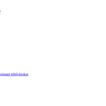
?
dennapi kihívásokat