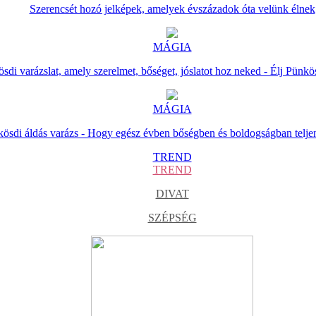
Szerencsét hozó jelképek, amelyek évszázadok óta velünk élnek
MÁGIA
sdi varázslat, amely szerelmet, bőséget, jóslatot hoz neked - Élj Pünkö
MÁGIA
ösdi áldás varázs - Hogy egész évben bőségben és boldogságban telje
TREND
TREND
DIVAT
SZÉPSÉG