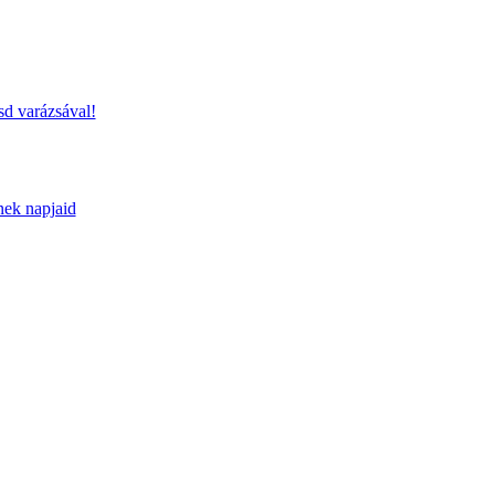
sd varázsával!
nek napjaid