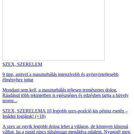
SZEX, SZERELEM
9 tipp, amivel a maszturbálás intenzívebb és gyönyörteljesebb
élményhez juttat
Mondani sem kell, a maszturbálás teljesen természetes dolog.
Ráadásul több tekintetben is egészséges és edzésben tartja a hüvely
izomz...
SZEX, SZERELEM
A 10 legjobb szex-pozíció kis pénisz esetén –
Imádni fogjátok! (+18)
A szex az egyik legjobb dolog lehet a világon, de könnyen kínossá
válhat, ha a pasid nincs túlságosan megáldva odalent. Nyugodj meg,