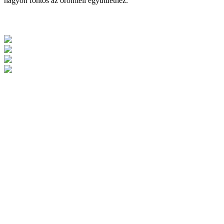
nagyon fontos az örömteli együttléthez.