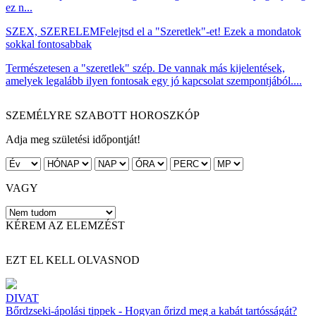
ez n...
SZEX, SZERELEM
Felejtsd el a "Szeretlek"-et! Ezek a mondatok
sokkal fontosabbak
Természetesen a "szeretlek" szép. De vannak más kijelentések,
amelyek legalább ilyen fontosak egy jó kapcsolat szempontjából....
SZEMÉLYRE SZABOTT HOROSZKÓP
Adja meg születési időpontját!
VAGY
KÉREM AZ ELEMZÉST
EZT EL KELL OLVASNOD
DIVAT
Bőrdzseki-ápolási tippek - Hogyan őrizd meg a kabát tartósságát?