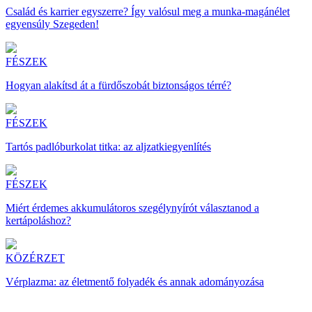
Család és karrier egyszerre? Így valósul meg a munka-magánélet
egyensúly Szegeden!
FÉSZEK
Hogyan alakítsd át a fürdőszobát biztonságos térré?
FÉSZEK
Tartós padlóburkolat titka: az aljzatkiegyenlítés
FÉSZEK
Miért érdemes akkumulátoros szegélynyírót választanod a
kertápoláshoz?
KÖZÉRZET
Vérplazma: az életmentő folyadék és annak adományozása