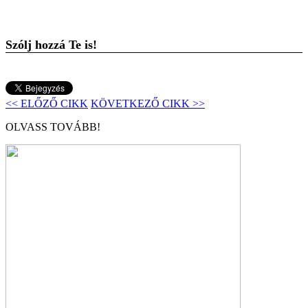
Szólj hozzá Te is!
<< ELŐZŐ CIKK
KÖVETKEZŐ CIKK >>
OLVASS TOVÁBB!