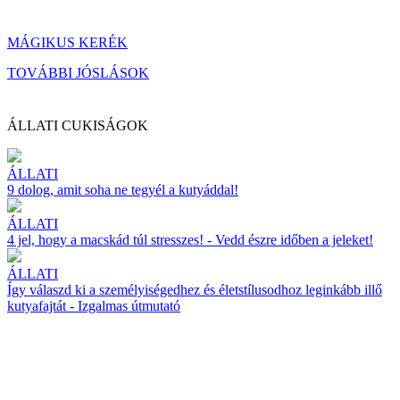
MÁGIKUS KERÉK
TOVÁBBI JÓSLÁSOK
ÁLLATI CUKISÁGOK
ÁLLATI
9 dolog, amit soha ne tegyél a kutyáddal!
ÁLLATI
4 jel, hogy a macskád túl stresszes! - Vedd észre időben a jeleket!
ÁLLATI
Így válaszd ki a személyiségedhez és életstílusodhoz leginkább illő
kutyafajtát - Izgalmas útmutató