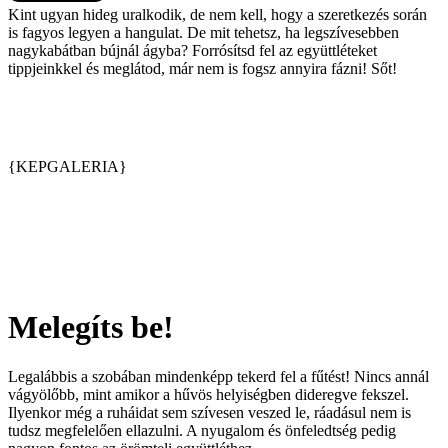
Kint ugyan hideg uralkodik, de nem kell, hogy a szeretkezés során
is fagyos legyen a hangulat. De mit tehetsz, ha legszívesebben
nagykabátban bújnál ágyba? Forrósítsd fel az együttléteket
tippjeinkkel és meglátod, már nem is fogsz annyira fázni! Sőt!
{KEPGALERIA}
Melegíts be!
Legalábbis a szobában mindenképp tekerd fel a fűtést! Nincs annál
vágyölőbb, mint amikor a hűvös helyiségben dideregve fekszel.
Ilyenkor még a ruháidat sem szívesen veszed le, ráadásul nem is
tudsz megfelelően ellazulni. A nyugalom és önfeledtség pedig