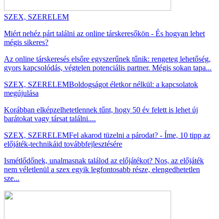
SZEX, SZERELEM
Miért nehéz párt találni az online társkeresőkön - És hogyan lehet
mégis sikeres?
Az online társkeresés elsőre egyszerűnek tűnik: rengeteg lehetőség,
gyors kapcsolódás, végtelen potenciális partner. Mégis sokan tapa...
SZEX, SZERELEM
Boldogságot életkor nélkül: a kapcsolatok
megújulása
Korábban elképzelhetetlennek tűnt, hogy 50 év felett is lehet új
barátokat vagy társat találni....
SZEX, SZERELEM
Fel akarod tüzelni a párodat? - Íme, 10 tipp az
előjáték-technikáid továbbfejlesztésére
Ismétlődőnek, unalmasnak találod az előjátékot? Nos, az előjáték
nem véletlenül a szex egyik legfontosabb része, elengedhetetlen
sze...