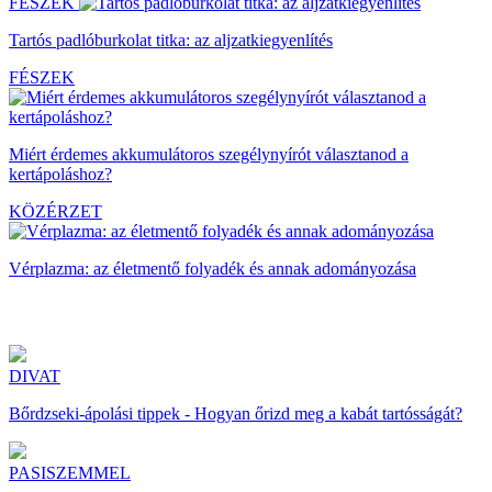
FÉSZEK
Tartós padlóburkolat titka: az aljzatkiegyenlítés
FÉSZEK
Miért érdemes akkumulátoros szegélynyírót választanod a
kertápoláshoz?
KÖZÉRZET
Vérplazma: az életmentő folyadék és annak adományozása
DIVAT
Bőrdzseki-ápolási tippek - Hogyan őrizd meg a kabát tartósságát?
PASISZEMMEL