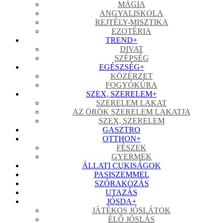
MÁGIA
ANGYALISKOLA
REJTÉLY-MISZTIKA
EZOTÉRIA
TREND
+
DIVAT
SZÉPSÉG
EGÉSZSÉG
+
KÖZÉRZET
FOGYÓKÚRA
SZEX, SZERELEM
+
SZERELEM LAKAT
AZ ÖRÖK SZERELEM LAKATJA
SZEX, SZERELEM
GASZTRO
OTTHON
+
FÉSZEK
GYERMEK
ÁLLATI CUKISÁGOK
PASISZEMMEL
SZÓRAKOZÁS
UTAZÁS
JÓSDA
+
JÁTÉKOS JÓSLÁTOK
ÉLŐ JÓSLÁS