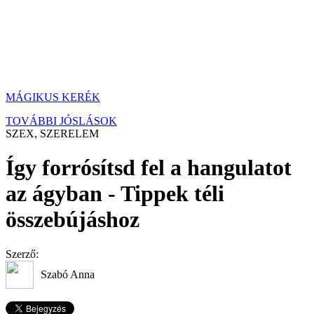
MÁGIKUS KERÉK
TOVÁBBI JÓSLÁSOK
SZEX, SZERELEM
Így forrósítsd fel a hangulatot
az ágyban - Tippek téli
összebújáshoz
Szerző:
Szabó Anna