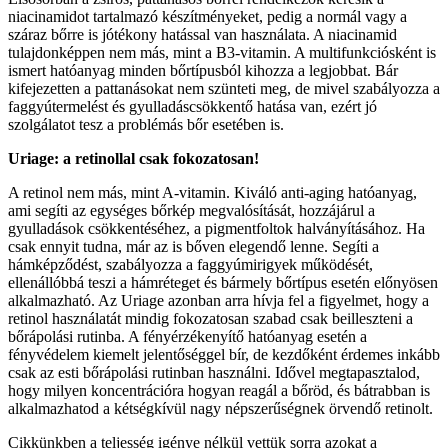
niacinamidot tartalmazó készítményeket, pedig a normál vagy a
száraz bőrre is jótékony hatással van használata. A niacinamid
tulajdonképpen nem más, mint a B3-vitamin. A multifunkciósként is
ismert hatóanyag minden bőrtípusból kihozza a legjobbat. Bár
kifejezetten a pattanásokat nem szünteti meg, de mivel szabályozza a
faggyútermelést és gyulladáscsökkentő hatása van, ezért jó
szolgálatot tesz a problémás bőr esetében is.
Uriage: a retinollal csak fokozatosan!
A retinol nem más, mint A-vitamin. Kiváló anti-aging hatóanyag,
ami segíti az egységes bőrkép megvalósítását, hozzájárul a
gyulladások csökkentéséhez, a pigmentfoltok halványításához. Ha
csak ennyit tudna, már az is bőven elegendő lenne. Segíti a
hámképződést, szabályozza a faggyúmirigyek működését,
ellenállóbbá teszi a hámréteget és bármely bőrtípus esetén előnyösen
alkalmazható. Az Uriage azonban arra hívja fel a figyelmet, hogy a
retinol használatát mindig fokozatosan szabad csak beilleszteni a
bőrápolási rutinba. A fényérzékenyítő hatóanyag esetén a
fényvédelem kiemelt jelentőséggel bír, de kezdőként érdemes inkább
csak az esti bőrápolási rutinban használni. Idővel megtapasztalod,
hogy milyen koncentrációra hogyan reagál a bőröd, és bátrabban is
alkalmazhatod a kétségkívül nagy népszerűségnek örvendő retinolt.
Cikkünkben a teljesség igénye nélkül vettük sorra azokat a