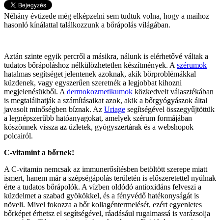
Néhány évtizede még elképzelni sem tudtuk volna, hogy a maihoz
hasonló kínálattal találkozzunk a bőrápolás világában.
Aztán szinte egyik percről a másikra, nálunk is elérhetővé váltak a
tudatos bőrápoláshoz nélkülözhetetlen készítmények. A
szérumok
hatalmas segítséget jelentenek azoknak, akik bőrproblémákkal
küzdenek, vagy egyszerűen szeretnék a legjobbat kihozni
megjelenésükből. A
dermokozmetikumok
közkedvelt választékában
is megtalálhatják a számításaikat azok, akik a bőrgyógyászok által
javasolt minőségben bíznak. Az
Uriage
segítségével összegyűjtöttük
a legnépszerűbb hatóanyagokat, amelyek szérum formájában
köszönnek vissza az üzletek, gyógyszertárak és a webshopok
polcairól.
C-vitamint a bőrnek!
A C-vitamin nemcsak az immunerősítésben betöltött szerepe miatt
ismert, hanem már a szépségápolás területén is előszeretettel nyúlnak
érte a tudatos bőrápolók. A vízben oldódó antioxidáns felveszi a
küzdelmet a szabad gyökökkel, és a fényvédő hatékonyságát is
növeli. Mivel fokozza a bőr kollagéntermelését, ezért egyenletes
bőrképet érhetsz el segítségével, ráadásául rugalmassá is varázsolja