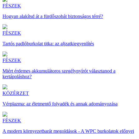
FÉSZEK
Hogyan alakítsd át a fürdőszobát biztonságos térré?
FÉSZEK
Tartós padlóburkolat titka: az aljzatkiegyenlítés
FÉSZEK
Miért érdemes akkumulátoros szegélynyírót választanod a
kertápoláshoz?
KÖZÉRZET
Vérplazma: az életmentő folyadék és annak adományozása
FÉSZEK
A modern környezetbarát megoldások - A WPC burkolatok előnyei