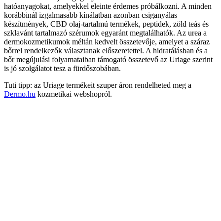
hatóanyagokat, amelyekkel eleinte érdemes próbálkozni. A minden
korábbinál izgalmasabb kínálatban azonban csiganyálas
készítmények, CBD olaj-tartalmú termékek, peptidek, zöld teás és
szklavánt tartalmazó szérumok egyaránt megtalálhatók. Az urea a
dermokozmetikumok méltán kedvelt összetevője, amelyet a száraz
bőrrel rendelkezők választanak előszeretettel. A hidratálásban és a
bőr megújulási folyamataiban támogató összetevő az Uriage szerint
is jó szolgálatot tesz a fürdőszobában.
Tuti tipp: az Uriage termékeit szuper áron rendelheted meg a
Dermo.hu
kozmetikai webshopról.