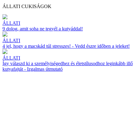
ÁLLATI CUKISÁGOK
ÁLLATI
9 dolog, amit soha ne tegyél a kutyáddal!
ÁLLATI
4 jel, hogy a macskád túl stresszes! - Vedd észre időben a jeleket!
ÁLLATI
Így válaszd ki a személyiségedhez és életstílusodhoz leginkább illő
kutyafajtát - Izgalmas útmutató