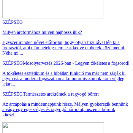
SZÉPSÉG
Milyen arcformához milyen hajhossz illik?
Egyszer minden nővel előfordul, hogy olyan frizurával lép ki a
fodrásztól, ami után hetekig nem lesz kedve emberek közé menni.
Néha mi ...
SZÉPSÉG
Mosolytervezés 2026-ban - Legyen tökéletes a fogsorod!
A tökéletes esztétikum és a hibátlan funkció ma már nem zárják ki
egymást: a modern fogászatban a kompromisszumok kora végleg
lejárt...
SZÉPSÉG
Természetes arckrémek a ragyogó bőrért
Az arcápolás a mindennapjaink része. Mélyen gyökerezik bennünk
a vágy egy egészséges és ragyogó bőr iránt, hiszen a bőrünk
kiteszi...