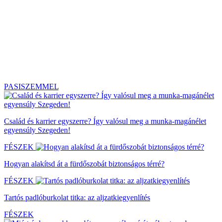
PASISZEMMEL
Család és karrier egyszerre? Így valósul meg a munka-magánélet
egyensúly Szegeden!
FÉSZEK
Hogyan alakítsd át a fürdőszobát biztonságos térré?
FÉSZEK
Tartós padlóburkolat titka: az aljzatkiegyenlítés
FÉSZEK