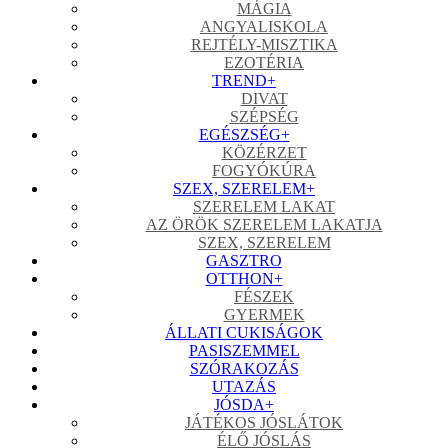
MÁGIA
ANGYALISKOLA
REJTÉLY-MISZTIKA
EZOTÉRIA
TREND
+
DIVAT
SZÉPSÉG
EGÉSZSÉG
+
KÖZÉRZET
FOGYÓKÚRA
SZEX, SZERELEM
+
SZERELEM LAKAT
AZ ÖRÖK SZERELEM LAKATJA
SZEX, SZERELEM
GASZTRO
OTTHON
+
FÉSZEK
GYERMEK
ÁLLATI CUKISÁGOK
PASISZEMMEL
SZÓRAKOZÁS
UTAZÁS
JÓSDA
+
JÁTÉKOS JÓSLÁTOK
ÉLŐ JÓSLÁS