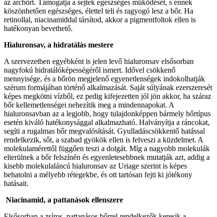
az arcbőrt. Támogatja a sejtek egészséges működését, s ennek
köszönhetően egészséges, élettel teli és ragyogó lesz a bőr. Ha
retinollal, niacinamiddal társítod, akkor a pigmentfoltok ellen is
hatékonyan bevethető.
Hialuronsav, a hidratálás mestere
A szervezetben egyébként is jelen levő hialuronsav elsősorban
nagyfokú hidratálóképességéről ismert. Idővel csökkenő
mennyisége, és a bőrön megjelenő egyenetlenségek indokolhatják
szérum formájában történő alkalmazását. Saját súlyának ezerszeresét
képes megkötni vízből, ez pedig kifejezetten jól jön akkor, ha száraz
bőr kellemetlenségei nehezítik meg a mindennapokat. A
hialuronsavban az a legjobb, hogy tulajdonképpen bármely bőrtípus
esetén kiváló hatékonysággal alkalmazható. Halványítja a ráncokat,
segíti a rugalmas bőr megvalósítását. Gyulladáscsökkentő hatással
rendelkezik, sőt, a szabad gyökök ellen is felveszi a küzdelmet. A
molekulamérettől függően teszi a dolgát. Míg a nagyobb molekulák
elterülnek a bőr felszínén és egyenletesebbnek mutatják azt, addig a
kisebb molekulaláncú hialuronsav az Uriage szerint is képes
behatolni a mélyebb rétegekbe, és ott tartósan fejti ki jótékony
hatásait.
Niacinamid, a pattanások ellenszere
Elsősorban a zsíros, pattanásos bőrrel rendelkezők keresik a