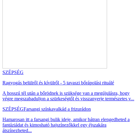
SZÉPSÉG
Ragyogás belülről és kívülről - 5 tavaszi bőrápolási rituálé
A hosszú tél után a bőrödnek is szüksége van a megújulásra, hogy
végre megszabaduljon a szürkeségtől és visszanyerje természetes v...
SZÉPSÉG
Farsangi színkavalkád a frizurádon
Hamarosan itt a farsangi bulik ideje, amikor bátran elengedheted a
fantáziádat és kimosható hajszínezőkkel egy éjszakára
átszínezheted...