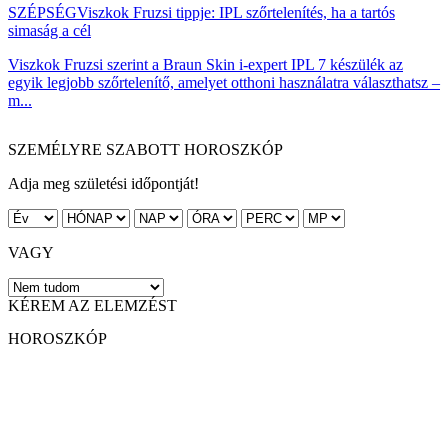
SZÉPSÉG
Viszkok Fruzsi tippje: IPL szőrtelenítés, ha a tartós
simaság a cél
Viszkok Fruzsi szerint a Braun Skin i-expert IPL 7 készülék az
egyik legjobb szőrtelenítő, amelyet otthoni használatra választhatsz –
m...
SZEMÉLYRE SZABOTT HOROSZKÓP
Adja meg születési időpontját!
VAGY
KÉREM AZ ELEMZÉST
HOROSZKÓP