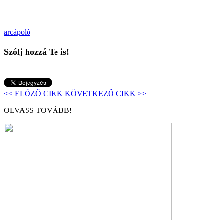
arcápoló
Szólj hozzá Te is!
<< ELŐZŐ CIKK
KÖVETKEZŐ CIKK >>
OLVASS TOVÁBB!