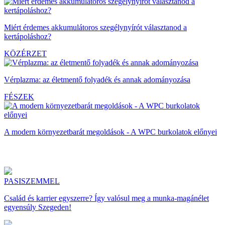
Miért érdemes akkumulátoros szegélynyírót választanod a
kertápoláshoz?
KÖZÉRZET
Vérplazma: az életmentő folyadék és annak adományozása
FÉSZEK
A modern környezetbarát megoldások - A WPC burkolatok előnyei
PASISZEMMEL
Család és karrier egyszerre? Így valósul meg a munka-magánélet
egyensúly Szegeden!