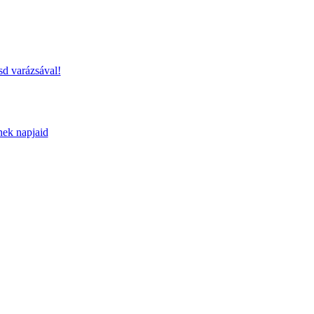
sd varázsával!
nek napjaid