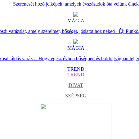
Szerencsét hozó jelképek, amelyek évszázadok óta velünk élnek
MÁGIA
sdi varázslat, amely szerelmet, bőséget, jóslatot hoz neked - Élj Pünkö
MÁGIA
ösdi áldás varázs - Hogy egész évben bőségben és boldogságban telje
TREND
TREND
DIVAT
SZÉPSÉG