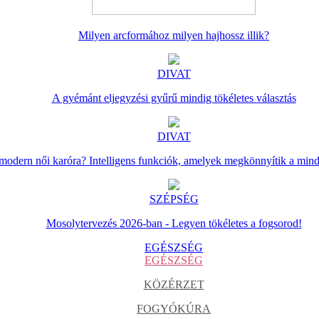
Milyen arcformához milyen hajhossz illik?
DIVAT
A gyémánt eljegyzési gyűrű mindig tökéletes választás
DIVAT
 modern női karóra? Intelligens funkciók, amelyek megkönnyítik a min
SZÉPSÉG
Mosolytervezés 2026-ban - Legyen tökéletes a fogsorod!
EGÉSZSÉG
EGÉSZSÉG
KÖZÉRZET
FOGYÓKÚRA