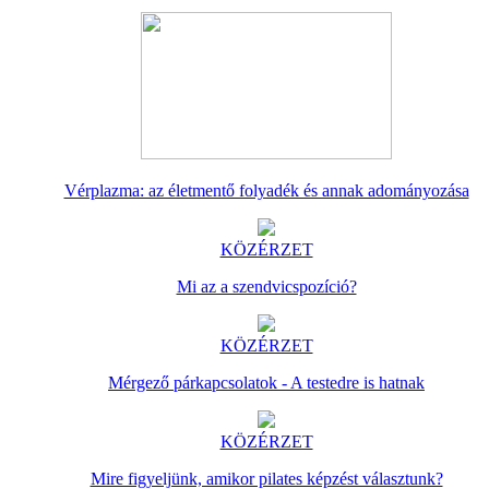
Vérplazma: az életmentő folyadék és annak adományozása
KÖZÉRZET
Mi az a szendvicspozíció?
KÖZÉRZET
Mérgező párkapcsolatok - A testedre is hatnak
KÖZÉRZET
Mire figyeljünk, amikor pilates képzést választunk?