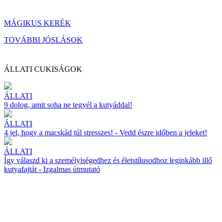
MÁGIKUS KERÉK
TOVÁBBI JÓSLÁSOK
ÁLLATI CUKISÁGOK
ÁLLATI
9 dolog, amit soha ne tegyél a kutyáddal!
ÁLLATI
4 jel, hogy a macskád túl stresszes! - Vedd észre időben a jeleket!
ÁLLATI
Így válaszd ki a személyiségedhez és életstílusodhoz leginkább illő
kutyafajtát - Izgalmas útmutató