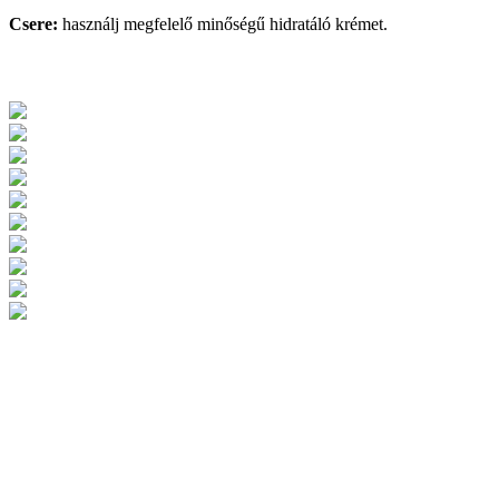
Csere:
használj megfelelő minőségű hidratáló krémet.