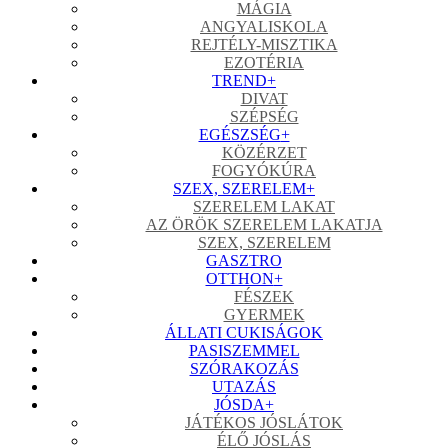
MÁGIA
ANGYALISKOLA
REJTÉLY-MISZTIKA
EZOTÉRIA
TREND
+
DIVAT
SZÉPSÉG
EGÉSZSÉG
+
KÖZÉRZET
FOGYÓKÚRA
SZEX, SZERELEM
+
SZERELEM LAKAT
AZ ÖRÖK SZERELEM LAKATJA
SZEX, SZERELEM
GASZTRO
OTTHON
+
FÉSZEK
GYERMEK
ÁLLATI CUKISÁGOK
PASISZEMMEL
SZÓRAKOZÁS
UTAZÁS
JÓSDA
+
JÁTÉKOS JÓSLÁTOK
ÉLŐ JÓSLÁS