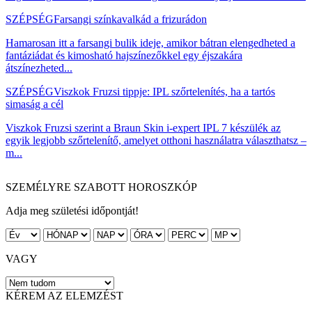
SZÉPSÉG
Farsangi színkavalkád a frizurádon
Hamarosan itt a farsangi bulik ideje, amikor bátran elengedheted a
fantáziádat és kimosható hajszínezőkkel egy éjszakára
átszínezheted...
SZÉPSÉG
Viszkok Fruzsi tippje: IPL szőrtelenítés, ha a tartós
simaság a cél
Viszkok Fruzsi szerint a Braun Skin i-expert IPL 7 készülék az
egyik legjobb szőrtelenítő, amelyet otthoni használatra választhatsz –
m...
SZEMÉLYRE SZABOTT HOROSZKÓP
Adja meg születési időpontját!
VAGY
KÉREM AZ ELEMZÉST