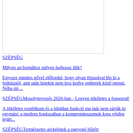
SZÉPSÉG
Milyen arcformához milyen hajhossz illik?
Egyszer minden nővel előfordul, hogy olyan frizurával lép ki a
fodrásztól, ami után hetekig nem lesz kedve emberek közé menni.
Néha mi ...
SZÉPSÉG
Mosolytervezés 2026-ban - Legyen tökéletes a fogsorod!
A tökéletes esztétikum és a hibátlan funkció ma már nem zárják ki
egymást: a modern fogászatban a kompromisszumok kora végleg
lejárt...
SZÉPSÉG
Természetes arckrémek a ragyogó bőrért