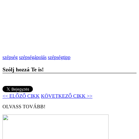
szépség
szépségápolás
szépségtipp
Szólj hozzá Te is!
<< ELŐZŐ CIKK
KÖVETKEZŐ CIKK >>
OLVASS TOVÁBB!