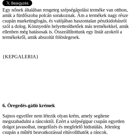
Egy nőnek általában rengeteg szépségápolási terméke van otthon,
amik a fürdőszoba polcán sorakoznak. Ám a termékek nagy része
csupán marketingfogás, és valójában haszontalan pénzkidobásról
szól a dolog. Könnyedén helyettesíthetőek más termékekkel, amik
ellenben még hatásosak is. Összeállítottunk egy listát azokról a
termékekről, amik abszolút fölöslegesek.
{KEPGALERIA}
6.
Öregedés-gátló krémek
Sajnos egyelőre nem létezik olyan krém, amely segítene
megszabadulni a ráncoktól. Ezért a szépségipar csupán egyetlen
dolgot javasolhat, megelőzés és megfelelő hidratálás. Jelenleg
csupán a műtéti beavatkozással eltávolíthatók a ráncok.