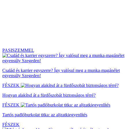
PASISZEMMEL
Család és karrier egyszerre? Így valósul meg a munka-magánélet
egyensúly Szegeden!
FÉSZEK
Hogyan alakítsd át a fürdőszobát biztonságos térré?
FÉSZEK
Tartós padlóburkolat titka: az aljzatkiegyenlítés
FÉSZEK