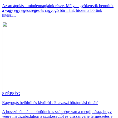
Az arcápolás a mindennapjaink része. Mélyen gyökerezik bennünk
a vágy egy egészséges és ragyogó bőr iránt, hiszen a bőrünk
kiteszi...
SZÉPSÉG
Ragyogás belülről és kívülről - 5 tavaszi bőrápolási rituálé
A hosszú tél után a bőrödnek is szüksége van a megújulásra, hogy
végre megszabaduljon a szürkeségtől és visszanyerje természetes v...