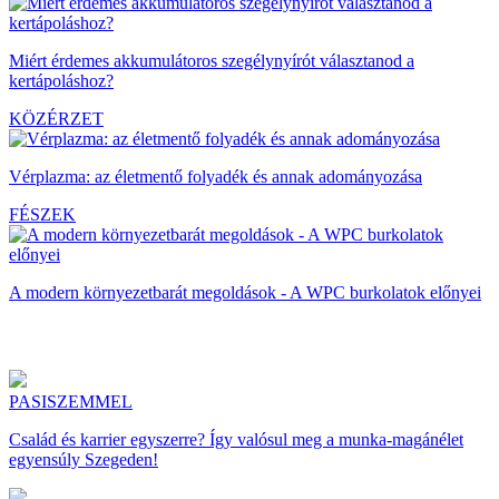
Miért érdemes akkumulátoros szegélynyírót választanod a
kertápoláshoz?
KÖZÉRZET
Vérplazma: az életmentő folyadék és annak adományozása
FÉSZEK
A modern környezetbarát megoldások - A WPC burkolatok előnyei
PASISZEMMEL
Család és karrier egyszerre? Így valósul meg a munka-magánélet
egyensúly Szegeden!