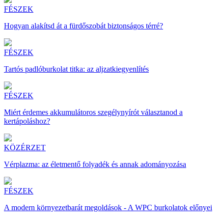
FÉSZEK
Hogyan alakítsd át a fürdőszobát biztonságos térré?
FÉSZEK
Tartós padlóburkolat titka: az aljzatkiegyenlítés
FÉSZEK
Miért érdemes akkumulátoros szegélynyírót választanod a
kertápoláshoz?
KÖZÉRZET
Vérplazma: az életmentő folyadék és annak adományozása
FÉSZEK
A modern környezetbarát megoldások - A WPC burkolatok előnyei