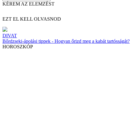
KÉREM AZ ELEMZÉST
EZT EL KELL OLVASNOD
DIVAT
Bőrdzseki-ápolási tippek - Hogyan őrizd meg a kabát tartósságát?
HOROSZKÓP