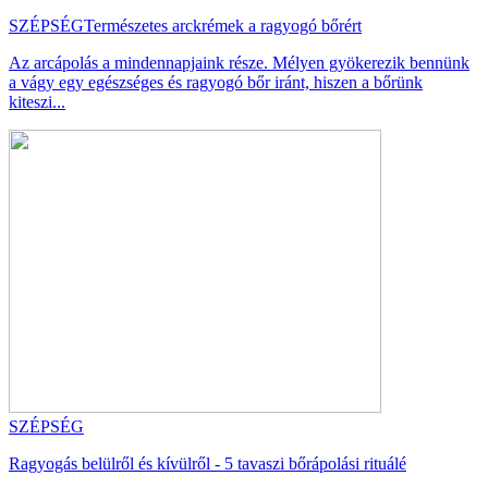
SZÉPSÉG
Természetes arckrémek a ragyogó bőrért
Az arcápolás a mindennapjaink része. Mélyen gyökerezik bennünk
a vágy egy egészséges és ragyogó bőr iránt, hiszen a bőrünk
kiteszi...
SZÉPSÉG
Ragyogás belülről és kívülről - 5 tavaszi bőrápolási rituálé