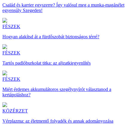
Család és karrier egyszerre? Így valósul meg a munka-magánélet
egyensúly Szegeden!
FÉSZEK
Hogyan alakítsd át a fürdőszobát biztonságos térré?
FÉSZEK
Tartós padlóburkolat titka: az aljzatkiegyenlítés
FÉSZEK
Miért érdemes akkumulátoros szegélynyírót választanod a
kertápoláshoz?
KÖZÉRZET
Vérplazma: az életmentő folyadék és annak adományozása