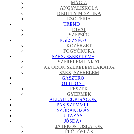
MÁGIA
ANGYALISKOLA
REJTÉLY-MISZTIKA
EZOTÉRIA
TREND
+
DIVAT
SZÉPSÉG
EGÉSZSÉG
+
KÖZÉRZET
FOGYÓKÚRA
SZEX, SZERELEM
+
SZERELEM LAKAT
AZ ÖRÖK SZERELEM LAKATJA
SZEX, SZERELEM
GASZTRO
OTTHON
+
FÉSZEK
GYERMEK
ÁLLATI CUKISÁGOK
PASISZEMMEL
SZÓRAKOZÁS
UTAZÁS
JÓSDA
+
JÁTÉKOS JÓSLÁTOK
ÉLŐ JÓSLÁS