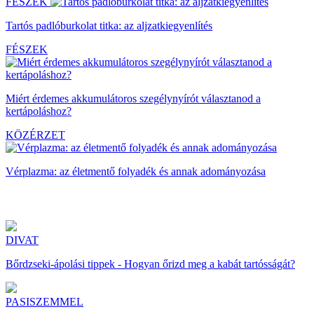
FÉSZEK
Tartós padlóburkolat titka: az aljzatkiegyenlítés
FÉSZEK
Miért érdemes akkumulátoros szegélynyírót választanod a
kertápoláshoz?
KÖZÉRZET
Vérplazma: az életmentő folyadék és annak adományozása
DIVAT
Bőrdzseki-ápolási tippek - Hogyan őrizd meg a kabát tartósságát?
PASISZEMMEL