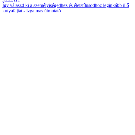
Így válaszd ki a személyiségedhez és életstílusodhoz leginkább illő
kutyafajtát - Izgalmas útmutató