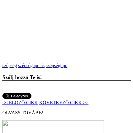
szépség
szépségápolás
szépségtipp
Szólj hozzá Te is!
<< ELŐZŐ CIKK
KÖVETKEZŐ CIKK >>
OLVASS TOVÁBB!