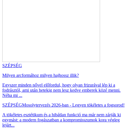
SZÉPSÉG
Milyen arcformához milyen hajhossz illik?
Egyszer minden nővel előfordul, hogy olyan frizurával lép ki a
fodrásztól, ami után hetekig nem lesz kedve emberek közé menni.
Néha mi ...
SZÉPSÉG
Mosolytervezés 2026-ban - Legyen tökéletes a fogsorod!
A tökéletes esztétikum és a hibátlan funkció ma már nem zárják ki
egymást: a modern fogászatban a kompromisszumok kora végleg
lejárt...