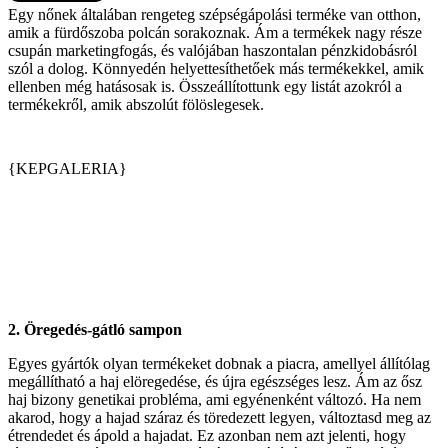
Egy nőnek általában rengeteg szépségápolási terméke van otthon,
amik a fürdőszoba polcán sorakoznak. Ám a termékek nagy része
csupán marketingfogás, és valójában haszontalan pénzkidobásról
szól a dolog. Könnyedén helyettesíthetőek más termékekkel, amik
ellenben még hatásosak is. Összeállítottunk egy listát azokról a
termékekről, amik abszolút fölöslegesek.
{KEPGALERIA}
2.
Öregedés-gátló sampon
Egyes gyártók olyan termékeket dobnak a piacra, amellyel állítólag
megállítható a haj elöregedése, és újra egészséges lesz. Ám az ősz
haj bizony genetikai probléma, ami egyénenként változó. Ha nem
akarod, hogy a hajad száraz és töredezett legyen, változtasd meg az
étrendedet és ápold a hajadat. Ez azonban nem azt jelenti, hogy