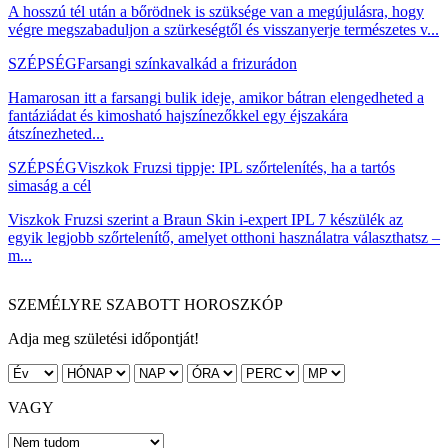
A hosszú tél után a bőrödnek is szüksége van a megújulásra, hogy
végre megszabaduljon a szürkeségtől és visszanyerje természetes v...
SZÉPSÉG
Farsangi színkavalkád a frizurádon
Hamarosan itt a farsangi bulik ideje, amikor bátran elengedheted a
fantáziádat és kimosható hajszínezőkkel egy éjszakára
átszínezheted...
SZÉPSÉG
Viszkok Fruzsi tippje: IPL szőrtelenítés, ha a tartós
simaság a cél
Viszkok Fruzsi szerint a Braun Skin i-expert IPL 7 készülék az
egyik legjobb szőrtelenítő, amelyet otthoni használatra választhatsz –
m...
SZEMÉLYRE SZABOTT HOROSZKÓP
Adja meg születési időpontját!
VAGY