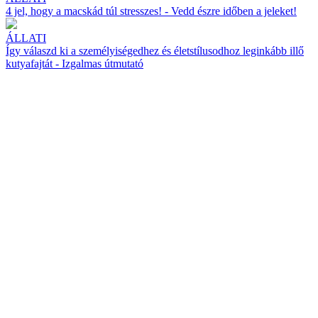
4 jel, hogy a macskád túl stresszes! - Vedd észre időben a jeleket!
ÁLLATI
Így válaszd ki a személyiségedhez és életstílusodhoz leginkább illő
kutyafajtát - Izgalmas útmutató