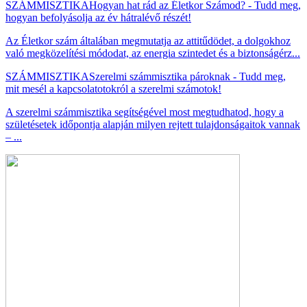
SZÁMMISZTIKA
Hogyan hat rád az Életkor Számod? - Tudd meg,
hogyan befolyásolja az év hátralévő részét!
Az Életkor szám általában megmutatja az attitűdödet, a dolgokhoz
való megközelítési módodat, az energia szintedet és a biztonságérz...
SZÁMMISZTIKA
Szerelmi számmisztika pároknak - Tudd meg,
mit mesél a kapcsolatotokról a szerelmi számotok!
A szerelmi számmisztika segítségével most megtudhatod, hogy a
születésetek időpontja alapján milyen rejtett tulajdonságaitok vannak
– ...