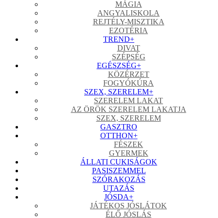
MÁGIA
ANGYALISKOLA
REJTÉLY-MISZTIKA
EZOTÉRIA
TREND
+
DIVAT
SZÉPSÉG
EGÉSZSÉG
+
KÖZÉRZET
FOGYÓKÚRA
SZEX, SZERELEM
+
SZERELEM LAKAT
AZ ÖRÖK SZERELEM LAKATJA
SZEX, SZERELEM
GASZTRO
OTTHON
+
FÉSZEK
GYERMEK
ÁLLATI CUKISÁGOK
PASISZEMMEL
SZÓRAKOZÁS
UTAZÁS
JÓSDA
+
JÁTÉKOS JÓSLÁTOK
ÉLŐ JÓSLÁS