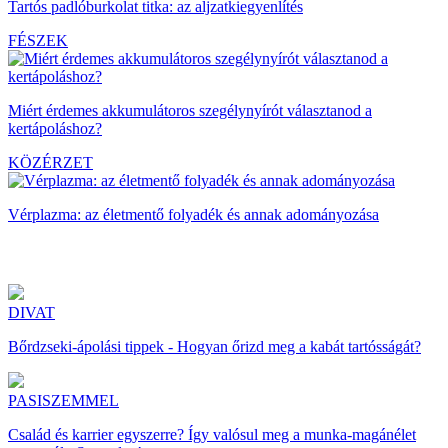
Tartós padlóburkolat titka: az aljzatkiegyenlítés
FÉSZEK
Miért érdemes akkumulátoros szegélynyírót választanod a
kertápoláshoz?
KÖZÉRZET
Vérplazma: az életmentő folyadék és annak adományozása
DIVAT
Bőrdzseki-ápolási tippek - Hogyan őrizd meg a kabát tartósságát?
PASISZEMMEL
Család és karrier egyszerre? Így valósul meg a munka-magánélet