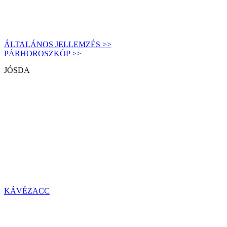
ÁLTALÁNOS JELLEMZÉS >>
PÁRHOROSZKÓP >>
JÓSDA
KÁVÉZACC