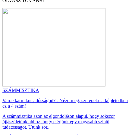
OLVASS TOVÁBB!
SZÁMMISZTIKA
Van-e karmikus adósságod? - Nézd meg, szerepel-e a képletedben
ez a 4 szám!
A számmisztika azon az elgondoláson alapul, hogy sokszor
újjászületünk ahhoz, hogy elérjünk egy magasabb szintű
tudatosságot. Utunk sor...