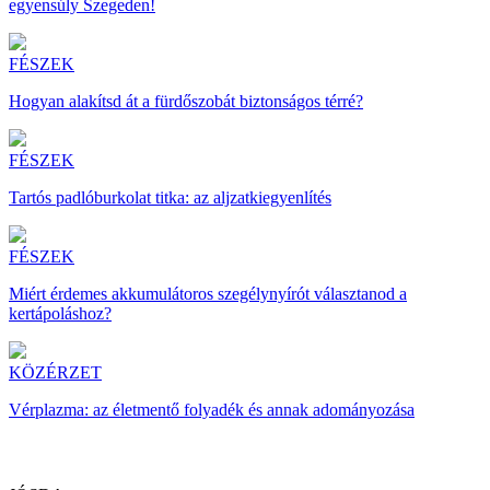
egyensúly Szegeden!
FÉSZEK
Hogyan alakítsd át a fürdőszobát biztonságos térré?
FÉSZEK
Tartós padlóburkolat titka: az aljzatkiegyenlítés
FÉSZEK
Miért érdemes akkumulátoros szegélynyírót választanod a
kertápoláshoz?
KÖZÉRZET
Vérplazma: az életmentő folyadék és annak adományozása