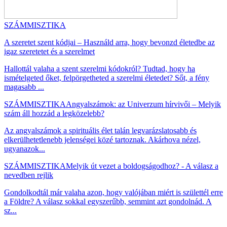
SZÁMMISZTIKA
A szeretet szent kódjai – Használd arra, hogy bevonzd életedbe az
igaz szeretetet és a szerelmet
Hallottál valaha a szent szerelmi kódokról? Tudtad, hogy ha
ismételgeted őket, felpörgetheted a szerelmi életedet? Sőt, a fény
magasabb ...
SZÁMMISZTIKA
Angyalszámok: az Univerzum hírvivői – Melyik
szám áll hozzád a legközelebb?
Az angyalszámok a spirituális élet talán legvarázslatosabb és
elkerülhetetlenebb jelenségei közé tartoznak. Akárhova nézel,
ugyanazok...
SZÁMMISZTIKA
Melyik út vezet a boldogságodhoz? - A válasz a
nevedben rejlik
Gondolkodtál már valaha azon, hogy valójában miért is születtél erre
a Földre? A válasz sokkal egyszerűbb, semmint azt gondolnád. A
sz...