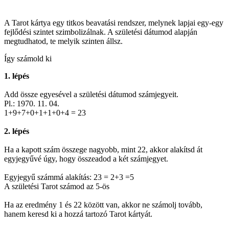
A Tarot kártya egy titkos beavatási rendszer, melynek lapjai egy-egy
fejlődési szintet szimbolizálnak. A születési dátumod alapján
megtudhatod, te melyik szinten állsz.
Így számold ki
1. lépés
Add össze egyesével a születési dátumod számjegyeit.
Pl.: 1970. 11. 04.
1+9+7+0+1+1+0+4 = 23
2. lépés
Ha a kapott szám összege nagyobb, mint 22, akkor alakítsd át
egyjegyűvé úgy, hogy összeadod a két számjegyet.
Egyjegyű számmá alakítás: 23 = 2+3 =5
A születési Tarot számod az 5-ös
Ha az eredmény 1 és 22 között van, akkor ne számolj tovább,
hanem keresd ki a hozzá tartozó Tarot kártyát.