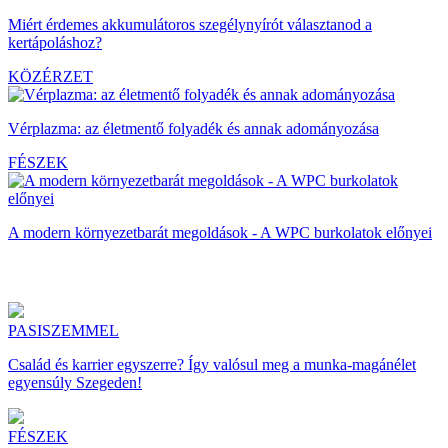
Miért érdemes akkumulátoros szegélynyírót választanod a
kertápoláshoz?
KÖZÉRZET
Vérplazma: az életmentő folyadék és annak adományozása
FÉSZEK
A modern környezetbarát megoldások - A WPC burkolatok előnyei
PASISZEMMEL
Család és karrier egyszerre? Így valósul meg a munka-magánélet
egyensúly Szegeden!
FÉSZEK