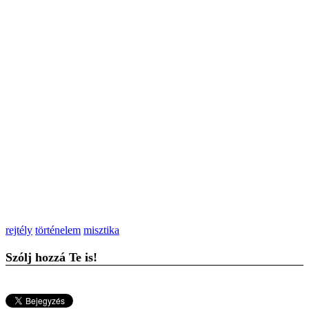
rejtély
történelem
misztika
Szólj hozzá Te is!