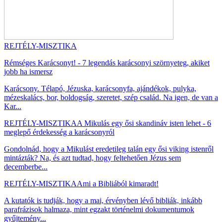
REJTÉLY-MISZTIKA
Rémséges Karácsonyt! - 7 legendás karácsonyi szörnyeteg, akiket
jobb ha ismersz
Karácsony. Télapó, Jézuska, karácsonyfa, ajándékok, pulyka,
mézeskalács, bor, boldogság, szeretet, szép család. Na igen, de van a
Kar...
REJTÉLY-MISZTIKA
A Mikulás egy ősi skandináv isten lehet - 6
meglepő érdekesség a karácsonyról
Gondolnád, hogy a Mikulást eredetileg talán egy ősi viking istenről
mintázták? Na, és azt tudtad, hogy feltehetően Jézus sem
decemberbe...
REJTÉLY-MISZTIKA
Ami a Bibliából kimaradt!
A kutatók is tudják, hogy a mai, érvényben lévő bibliák, inkább
parafrázisok halmaza, mint egzakt történelmi dokumentumok
gyűjtemény...