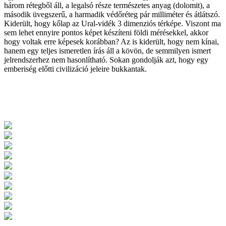
három rétegből áll, a legalsó része természetes anyag (dolomit), a
második üvegszerű, a harmadik védőréteg pár milliméter és átlátszó.
Kiderült, hogy kőlap az Ural-vidék 3 dimenziós térképe. Viszont ma
sem lehet ennyire pontos képet készíteni földi mérésekkel, akkor
hogy voltak erre képesek korábban? Az is kiderült, hogy nem kínai,
hanem egy teljes ismeretlen írás áll a kövön, de semmilyen ismert
jelrendszerhez nem hasonlítható. Sokan gondolják azt, hogy egy
emberiség előtti civilizáció jeleire bukkantak.