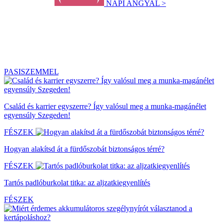
NAPI ANGYAL >
PASISZEMMEL
Család és karrier egyszerre? Így valósul meg a munka-magánélet
egyensúly Szegeden!
FÉSZEK
Hogyan alakítsd át a fürdőszobát biztonságos térré?
FÉSZEK
Tartós padlóburkolat titka: az aljzatkiegyenlítés
FÉSZEK