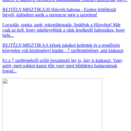
REJTÉLY-MISZTIKA
30 Húsvéti babona - Ezekre feltétlenül
figyelj, különben ugrik a szerencse meg a szerelem!
Locsolás, sonka, parti, rokonlátogatás. Imádjuk a Húsvétot! Már
csak az kell, hogy odafigyeljünk a ránk leselkedő babonákra, hogy
bebi...
REJTÉLY-MISZTIKA
A képek pánikot keltettek és a rendőrség
kénytelen volt közleményt kiadni - 7 szellemtörténet, ami kiakaszt
Ez a 7 szellemekről szóló beszámoló így is, úgy is kiakaszt. Vagy
azért, mert sokkot kapsz tőle vagy mert bődületes badarságnak
fogod...