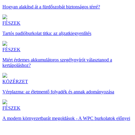
Hogyan alakítsd át a fürdőszobát biztonságos térré?
FÉSZEK
Tartós padlóburkolat titka: az aljzatkiegyenlítés
FÉSZEK
Miért érdemes akkumulátoros szegélynyírót választanod a
kertápoláshoz?
KÖZÉRZET
Vérplazma: az életmentő folyadék és annak adományozása
FÉSZEK
A modern környezetbarát megoldások - A WPC burkolatok előnyei