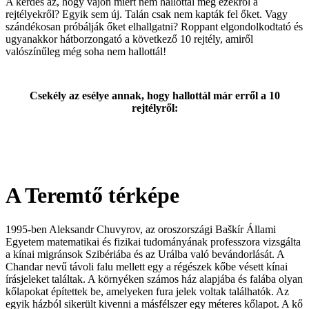
A kérdés az, hogy vajon miért nem hallottál még ezekről a
rejtélyekről? Egyik sem új. Talán csak nem kapták fel őket. Vagy
szándékosan próbálják őket elhallgatni? Roppant elgondolkodtató és
ugyanakkor hátborzongató a következő 10 rejtély, amiről
valószínűleg még soha nem hallottál!
Csekély az esélye annak, hogy hallottál már erről a 10
rejtélyről:
A Teremtő térképe
1995-ben Aleksandr Chuvyrov, az oroszországi Baškír Állami
Egyetem matematikai és fizikai tudományának professzora vizsgálta
a kínai migránsok Szibériába és az Urálba való bevándorlását. A
Chandar nevű távoli falu mellett egy a régészek kőbe vésett kínai
írásjeleket találtak. A környéken számos ház alapjába és falába olyan
kőlapokat építettek be, amelyeken fura jelek voltak találhatók. Az
egyik házból sikerült kivenni a másfélszer egy méteres kőlapot. A kő