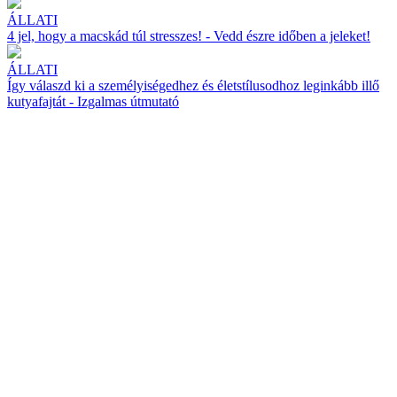
ÁLLATI
4 jel, hogy a macskád túl stresszes! - Vedd észre időben a jeleket!
ÁLLATI
Így válaszd ki a személyiségedhez és életstílusodhoz leginkább illő
kutyafajtát - Izgalmas útmutató