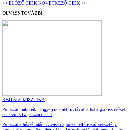
<< ELŐZŐ CIKK
KÖVETKEZŐ CIKK >>
OLVASS TOVÁBB!
REJTÉLY-MISZTIKA
Pünkösdi babonák - Figyelj oda ahhoz, távol tartsd a gonosz erőket
és bevonzd a jó szerencsét!
Pünkösd a húsvét utáni 7. vasárnapra és hétfőre eső keresztény
ünnep. E napon a Szentlélek kiáradásának emlékét ünnepelik, ugy...