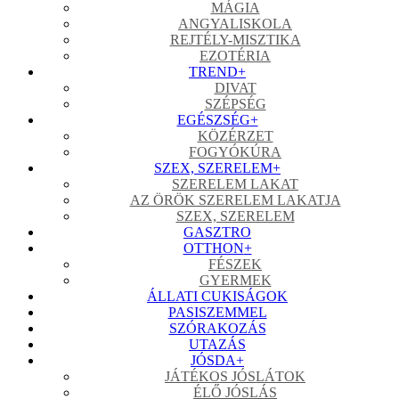
MÁGIA
ANGYALISKOLA
REJTÉLY-MISZTIKA
EZOTÉRIA
TREND
+
DIVAT
SZÉPSÉG
EGÉSZSÉG
+
KÖZÉRZET
FOGYÓKÚRA
SZEX, SZERELEM
+
SZERELEM LAKAT
AZ ÖRÖK SZERELEM LAKATJA
SZEX, SZERELEM
GASZTRO
OTTHON
+
FÉSZEK
GYERMEK
ÁLLATI CUKISÁGOK
PASISZEMMEL
SZÓRAKOZÁS
UTAZÁS
JÓSDA
+
JÁTÉKOS JÓSLÁTOK
ÉLŐ JÓSLÁS