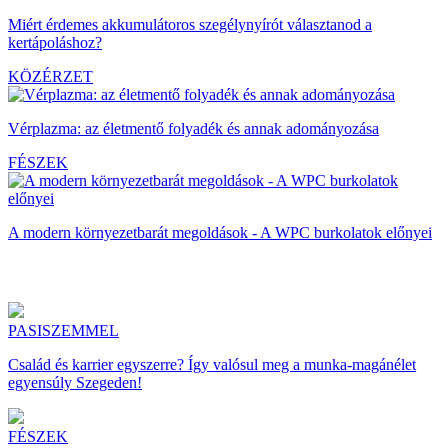
Miért érdemes akkumulátoros szegélynyírót választanod a
kertápoláshoz?
KÖZÉRZET
Vérplazma: az életmentő folyadék és annak adományozása
FÉSZEK
A modern környezetbarát megoldások - A WPC burkolatok előnyei
PASISZEMMEL
Család és karrier egyszerre? Így valósul meg a munka-magánélet
egyensúly Szegeden!
FÉSZEK