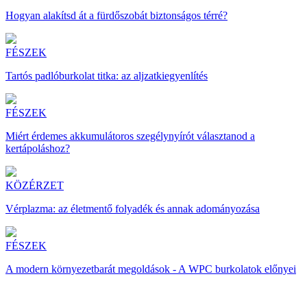
Hogyan alakítsd át a fürdőszobát biztonságos térré?
FÉSZEK
Tartós padlóburkolat titka: az aljzatkiegyenlítés
FÉSZEK
Miért érdemes akkumulátoros szegélynyírót választanod a
kertápoláshoz?
KÖZÉRZET
Vérplazma: az életmentő folyadék és annak adományozása
FÉSZEK
A modern környezetbarát megoldások - A WPC burkolatok előnyei