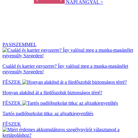
NAPI ANGYAL >
PASISZEMMEL
Család és karrier egyszerre? Így valósul meg a munka-magánélet
egyensúly Szegeden!
FÉSZEK
Hogyan alakítsd át a fürdőszobát biztonságos térré?
FÉSZEK
Tartós padlóburkolat titka: az aljzatkiegyenlítés
FÉSZEK