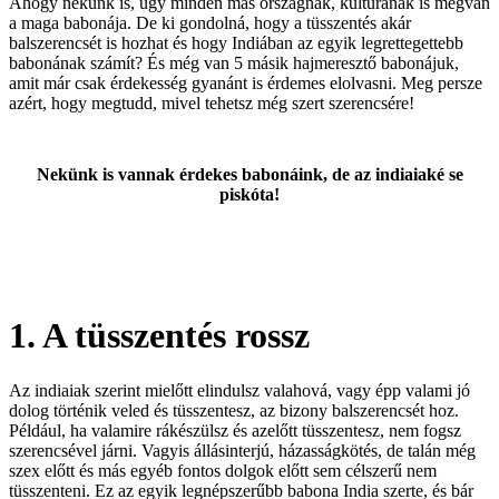
Ahogy nekünk is, úgy minden más országnak, kultúrának is megvan
a maga babonája. De ki gondolná, hogy a tüsszentés akár
balszerencsét is hozhat és hogy Indiában az egyik legrettegettebb
babonának számít? És még van 5 másik hajmeresztő babonájuk,
amit már csak érdekesség gyanánt is érdemes elolvasni. Meg persze
azért, hogy megtudd, mivel tehetsz még szert szerencsére!
Nekünk is vannak érdekes babonáink, de az indiaiaké se
piskóta!
1. A tüsszentés rossz
Az indiaiak szerint mielőtt elindulsz valahová, vagy épp valami jó
dolog történik veled és tüsszentesz, az bizony balszerencsét hoz.
Például, ha valamire rákészülsz és azelőtt tüsszentesz, nem fogsz
szerencsével járni. Vagyis állásinterjú, házasságkötés, de talán még
szex előtt és más egyéb fontos dolgok előtt sem célszerű nem
tüsszenteni. Ez az egyik legnépszerűbb babona India szerte, és bár