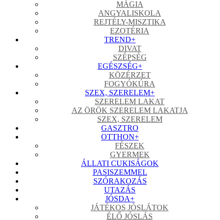
MÁGIA
ANGYALISKOLA
REJTÉLY-MISZTIKA
EZOTÉRIA
TREND
+
DIVAT
SZÉPSÉG
EGÉSZSÉG
+
KÖZÉRZET
FOGYÓKÚRA
SZEX, SZERELEM
+
SZERELEM LAKAT
AZ ÖRÖK SZERELEM LAKATJA
SZEX, SZERELEM
GASZTRO
OTTHON
+
FÉSZEK
GYERMEK
ÁLLATI CUKISÁGOK
PASISZEMMEL
SZÓRAKOZÁS
UTAZÁS
JÓSDA
+
JÁTÉKOS JÓSLÁTOK
ÉLŐ JÓSLÁS