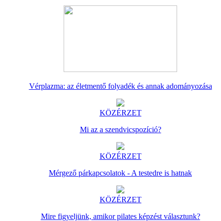
Vérplazma: az életmentő folyadék és annak adományozása
KÖZÉRZET
Mi az a szendvicspozíció?
KÖZÉRZET
Mérgező párkapcsolatok - A testedre is hatnak
KÖZÉRZET
Mire figyeljünk, amikor pilates képzést választunk?