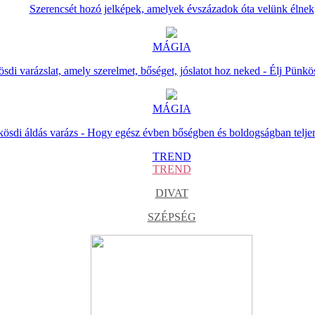
Szerencsét hozó jelképek, amelyek évszázadok óta velünk élnek
MÁGIA
sdi varázslat, amely szerelmet, bőséget, jóslatot hoz neked - Élj Pünkö
MÁGIA
ösdi áldás varázs - Hogy egész évben bőségben és boldogságban telje
TREND
TREND
DIVAT
SZÉPSÉG