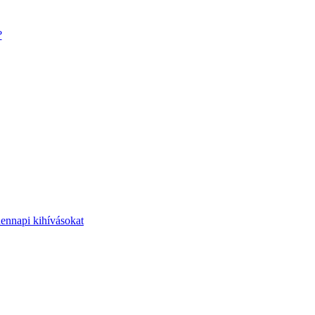
?
dennapi kihívásokat