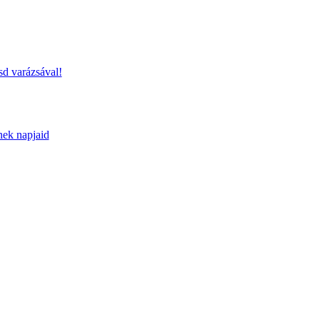
sd varázsával!
nek napjaid