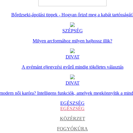
Bőrdzseki-ápolási tippek - Hogyan őrizd meg a kabát tartósságát
SZÉPSÉG
Milyen arcformához milyen hajhossz illik?
DIVAT
A gyémánt eljegyzési gyűrű mindig tökéletes választás
DIVAT
 modern női karóra? Intelligens funkciók, amelyek megkönnyítik a min
EGÉSZSÉG
EGÉSZSÉG
KÖZÉRZET
FOGYÓKÚRA