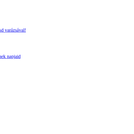
sd varázsával!
nek napjaid