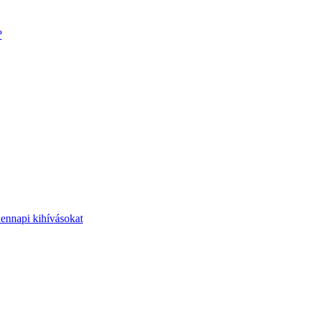
?
dennapi kihívásokat