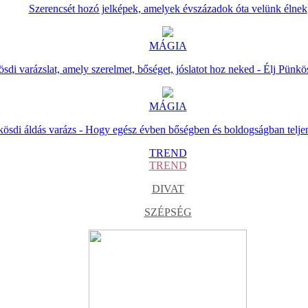
Szerencsét hozó jelképek, amelyek évszázadok óta velünk élnek
MÁGIA
sdi varázslat, amely szerelmet, bőséget, jóslatot hoz neked - Élj Pünkö
MÁGIA
ösdi áldás varázs - Hogy egész évben bőségben és boldogságban telje
TREND
TREND
DIVAT
SZÉPSÉG