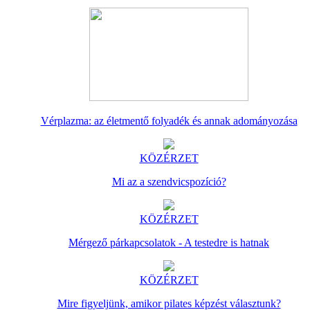
Vérplazma: az életmentő folyadék és annak adományozása
KÖZÉRZET
Mi az a szendvicspozíció?
KÖZÉRZET
Mérgező párkapcsolatok - A testedre is hatnak
KÖZÉRZET
Mire figyeljünk, amikor pilates képzést választunk?