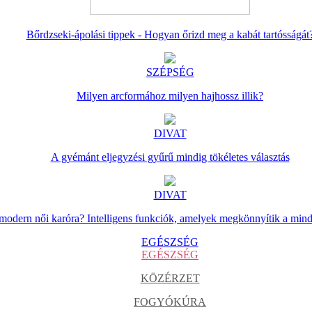
Bőrdzseki-ápolási tippek - Hogyan őrizd meg a kabát tartósságát
SZÉPSÉG
Milyen arcformához milyen hajhossz illik?
DIVAT
A gyémánt eljegyzési gyűrű mindig tökéletes választás
DIVAT
 modern női karóra? Intelligens funkciók, amelyek megkönnyítik a min
EGÉSZSÉG
EGÉSZSÉG
KÖZÉRZET
FOGYÓKÚRA