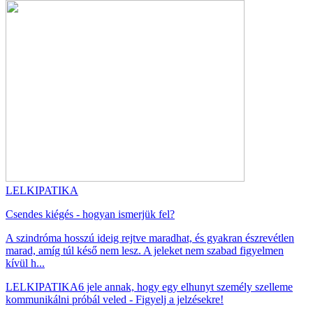
LELKIPATIKA
Csendes kiégés - hogyan ismerjük fel?
A szindróma hosszú ideig rejtve maradhat, és gyakran észrevétlen
marad, amíg túl késő nem lesz. A jeleket nem szabad figyelmen
kívül h...
LELKIPATIKA
6 jele annak, hogy egy elhunyt személy szelleme
kommunikálni próbál veled - Figyelj a jelzésekre!