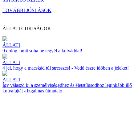
TOVÁBBI JÓSLÁSOK
ÁLLATI CUKISÁGOK
ÁLLATI
9 dolog, amit soha ne tegyél a kutyáddal!
ÁLLATI
4 jel, hogy a macskád túl stresszes! - Vedd észre időben a jeleket!
ÁLLATI
Így válaszd ki a személyiségedhez és életstílusodhoz leginkább illő
kutyafajtát - Izgalmas útmutató