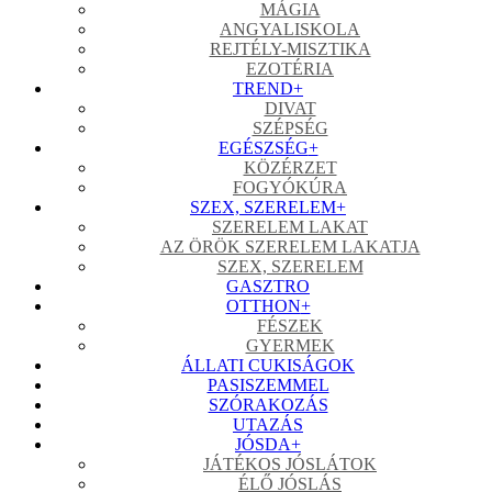
MÁGIA
ANGYALISKOLA
REJTÉLY-MISZTIKA
EZOTÉRIA
TREND
+
DIVAT
SZÉPSÉG
EGÉSZSÉG
+
KÖZÉRZET
FOGYÓKÚRA
SZEX, SZERELEM
+
SZERELEM LAKAT
AZ ÖRÖK SZERELEM LAKATJA
SZEX, SZERELEM
GASZTRO
OTTHON
+
FÉSZEK
GYERMEK
ÁLLATI CUKISÁGOK
PASISZEMMEL
SZÓRAKOZÁS
UTAZÁS
JÓSDA
+
JÁTÉKOS JÓSLÁTOK
ÉLŐ JÓSLÁS