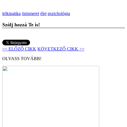
lelkipatika
önismeret
élet
pszichológia
Szólj hozzá Te is!
<< ELŐZŐ CIKK
KÖVETKEZŐ CIKK >>
OLVASS TOVÁBB!