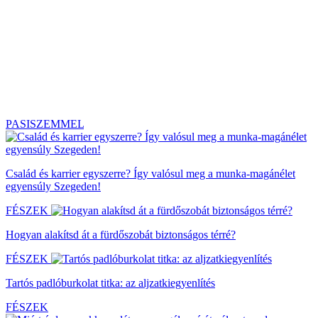
PASISZEMMEL
Család és karrier egyszerre? Így valósul meg a munka-magánélet
egyensúly Szegeden!
FÉSZEK
Hogyan alakítsd át a fürdőszobát biztonságos térré?
FÉSZEK
Tartós padlóburkolat titka: az aljzatkiegyenlítés
FÉSZEK