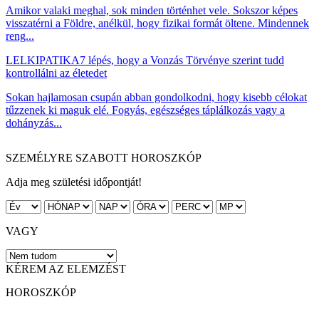
Amikor valaki meghal, sok minden történhet vele. Sokszor képes
visszatérni a Földre, anélkül, hogy fizikai formát öltene. Mindennek
reng...
LELKIPATIKA
7 lépés, hogy a Vonzás Törvénye szerint tudd
kontrollálni az életedet
Sokan hajlamosan csupán abban gondolkodni, hogy kisebb célokat
tűzzenek ki maguk elé. Fogyás, egészséges táplálkozás vagy a
dohányzás...
SZEMÉLYRE SZABOTT HOROSZKÓP
Adja meg születési időpontját!
VAGY
KÉREM AZ ELEMZÉST
HOROSZKÓP