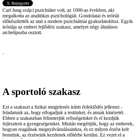
Carl Jung svájci pszichiáter volt, az 1900-as években, aki
megalkotta az analitikus pszichológiát. Gondolatai és teóriái
előkészítették az utat a modern pszichiátriai gyakorlatokhoz. Egyik
teóriája az emberi fejlődési szakasz, amelyet négy általános
archetípusba osztott.
.
A sportoló szakasz
Ezt a szakaszt a fizikai megjelenés iránti érdeklődés jellemzi -
feladatunk az, hogy elfogadjuk a testünket, és annak kinézetét.
Ebben a szakaszban felismerjük erősségeinket és el kezdjük
fejleszteni a gyengeségeinket. Miután megértjük, hogy az emberek,
hogyan reagálnak megnyilvánulásainkra, és ez milyen érzést kelt
bennünk, az érzéseink kezdenek előtérbe kerülni. Ez vezet el a