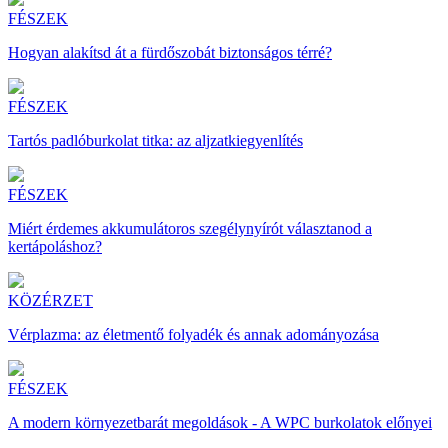
FÉSZEK
Hogyan alakítsd át a fürdőszobát biztonságos térré?
FÉSZEK
Tartós padlóburkolat titka: az aljzatkiegyenlítés
FÉSZEK
Miért érdemes akkumulátoros szegélynyírót választanod a
kertápoláshoz?
KÖZÉRZET
Vérplazma: az életmentő folyadék és annak adományozása
FÉSZEK
A modern környezetbarát megoldások - A WPC burkolatok előnyei