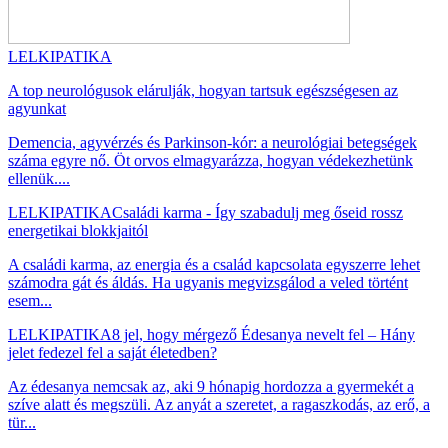
LELKIPATIKA
A top neurológusok elárulják, hogyan tartsuk egészségesen az
agyunkat
Demencia, agyvérzés és Parkinson-kór: a neurológiai betegségek
száma egyre nő. Öt orvos elmagyarázza, hogyan védekezhetünk
ellenük....
LELKIPATIKA
Családi karma - Így szabadulj meg őseid rossz
energetikai blokkjaitól
A családi karma, az energia és a család kapcsolata egyszerre lehet
számodra gát és áldás. Ha ugyanis megvizsgálod a veled történt
esem...
LELKIPATIKA
8 jel, hogy mérgező Édesanya nevelt fel – Hány
jelet fedezel fel a saját életedben?
Az édesanya nemcsak az, aki 9 hónapig hordozza a gyermekét a
szíve alatt és megszüli. Az anyát a szeretet, a ragaszkodás, az erő, a
tür...