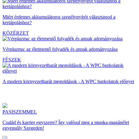
Miért érdemes akkumulátoros szegélynyírót választanod a
kertápoláshoz?
KÖZÉRZET
Vérplazma: az életmentő folyadék és annak adományozása
FÉSZEK
A modern környezetbarát megoldások - A WPC burkolatok előnyei
PASISZEMMEL
Család és karrier egyszerre? Így valósul meg a munka-magánélet
egyensúly Szegeden!