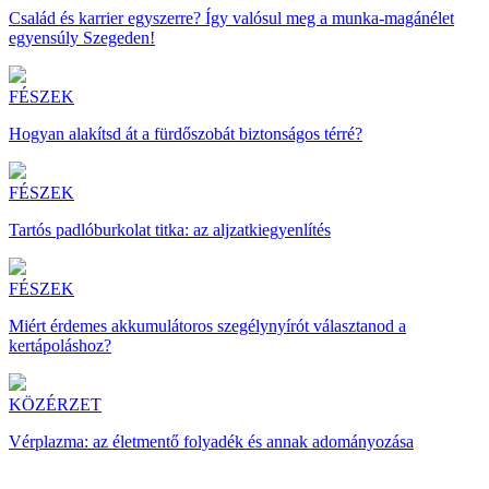
Család és karrier egyszerre? Így valósul meg a munka-magánélet
egyensúly Szegeden!
FÉSZEK
Hogyan alakítsd át a fürdőszobát biztonságos térré?
FÉSZEK
Tartós padlóburkolat titka: az aljzatkiegyenlítés
FÉSZEK
Miért érdemes akkumulátoros szegélynyírót választanod a
kertápoláshoz?
KÖZÉRZET
Vérplazma: az életmentő folyadék és annak adományozása