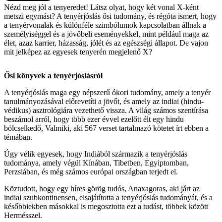
Nézd meg jól a tenyeredet! Látsz olyat, hogy két vonal X-ként
metszi egymást? A tenyérjóslás ősi tudomány, és régóta ismert, hogy
a tenyérvonalak és különféle szimbólumok kapcsolatban állnak a
személyiséggel és a jövőbeli eseményekkel, mint például maga az
élet, azaz karrier, házasság, jólét és az egészségi állapot. De vajon
mit jelképez az egyesek tenyerén megjelenő X?
Ősi könyvek a tenyérjóslásról
A tenyérjóslás maga egy népszerű ókori tudomány, amely a tenyér
tanulmányozásával előrevetíti a jövőt, és amely az indiai (hindu-
védikus) asztrológiára vezethető vissza. A világ számos szentírása
beszámol arról, hogy több ezer évvel ezelőtt élt egy hindu
bölcselkedő, Valmiki, aki 567 verset tartalmazó kötetet írt ebben a
témában.
Úgy vélik egyesek, hogy Indiából származik a tenyérjóslás
tudománya, amely végül Kínában, Tibetben, Egyiptomban,
Perzsiában, és még számos európai országban terjedt el.
Köztudott, hogy egy híres görög tudós, Anaxagoras, aki járt az
indiai szubkontinensen, elsajátította a tenyérjóslás tudományát, és a
későbbiekben másokkal is megosztotta ezt a tudást, többek között
Hermésszel.