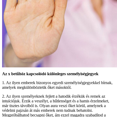
Az x betűhöz kapcsolódó különleges személyiségjegyek
1. Az ilyen emberek bizonyos egyedi személyiségjegyekkel bírnak,
amelyek megkülönböztetik őket másoktól.
2. Az ilyen személyeknek fejlett a hatodik érzékük és remek az
intuíciójuk. Érzik a veszélyt, a hűtlenséget és a hamis érzelmeket,
már tisztes távolból is. Olyan aura veszi őket körül, amelynek a
védelmi pajzsán át más emberek nem tudnak behatolni.
Megpróbálhatod becsapni őket, ám ezzel magadra szabadítod a