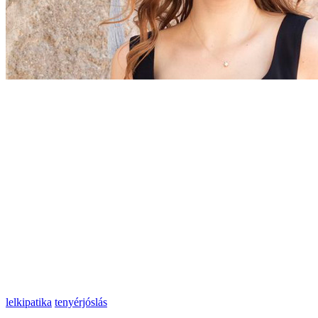
lelkipatika
tenyérjóslás