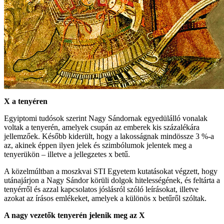
X a tenyéren
Egyiptomi tudósok szerint Nagy Sándornak egyedülálló vonalak
voltak a tenyerén, amelyek csupán az emberek kis százalékára
jellemzőek. Később kiderült, hogy a lakosságnak mindössze 3 %-a
az, akinek éppen ilyen jelek és szimbólumok jelentek meg a
tenyerükön – illetve a jellegzetes x betű.
A közelmúltban a moszkvai STI Egyetem kutatásokat végzett, hogy
utánajárjon a Nagy Sándor körüli dolgok hitelességének, és feltárta a
tenyérről és azzal kapcsolatos jóslásról szóló leírásokat, illetve
azokat az írásos emlékeket, amelyek a különös x betűről szóltak.
A nagy vezetők tenyerén jelenik meg az X