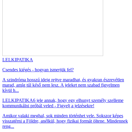
LELKIPATIKA
Csendes kiégés - hogyan ismerjük fel?
A szindróma hosszú ideig rejtve maradhat, és gyakran észrevétlen
marad, amíg túl késő nem lesz. A jeleket nem szabad figyelmen
kívül h...
LELKIPATIKA
6 jele annak, hogy egy elhunyt személy szelleme
kommunikálni próbál veled - Figyelj a jelzésekre!
Amikor valaki meghal, sok minden történhet vele. Sokszor képes
visszatérni a Földre, anélkül, hogy fizikai formát öltene. Mindennek
reng...