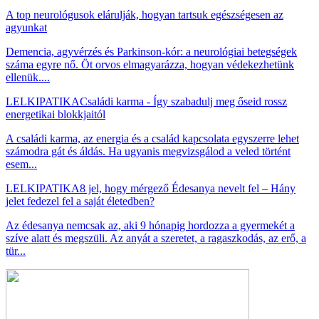
A top neurológusok elárulják, hogyan tartsuk egészségesen az
agyunkat
Demencia, agyvérzés és Parkinson-kór: a neurológiai betegségek
száma egyre nő. Öt orvos elmagyarázza, hogyan védekezhetünk
ellenük....
LELKIPATIKA
Családi karma - Így szabadulj meg őseid rossz
energetikai blokkjaitól
A családi karma, az energia és a család kapcsolata egyszerre lehet
számodra gát és áldás. Ha ugyanis megvizsgálod a veled történt
esem...
LELKIPATIKA
8 jel, hogy mérgező Édesanya nevelt fel – Hány
jelet fedezel fel a saját életedben?
Az édesanya nemcsak az, aki 9 hónapig hordozza a gyermekét a
szíve alatt és megszüli. Az anyát a szeretet, a ragaszkodás, az erő, a
tür...