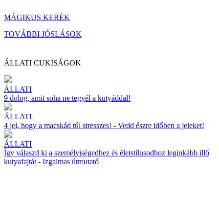
MÁGIKUS KERÉK
TOVÁBBI JÓSLÁSOK
ÁLLATI CUKISÁGOK
ÁLLATI
9 dolog, amit soha ne tegyél a kutyáddal!
ÁLLATI
4 jel, hogy a macskád túl stresszes! - Vedd észre időben a jeleket!
ÁLLATI
Így válaszd ki a személyiségedhez és életstílusodhoz leginkább illő
kutyafajtát - Izgalmas útmutató