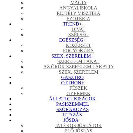
MÁGIA
ANGYALISKOLA
REJTÉLY-MISZTIKA
EZOTÉRIA
TREND
+
DIVAT
SZÉPSÉG
EGÉSZSÉG
+
KÖZÉRZET
FOGYÓKÚRA
SZEX, SZERELEM
+
SZERELEM LAKAT
AZ ÖRÖK SZERELEM LAKATJA
SZEX, SZERELEM
GASZTRO
OTTHON
+
FÉSZEK
GYERMEK
ÁLLATI CUKISÁGOK
PASISZEMMEL
SZÓRAKOZÁS
UTAZÁS
JÓSDA
+
JÁTÉKOS JÓSLÁTOK
ÉLŐ JÓSLÁS