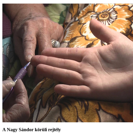
A Nagy Sándor körüli rejtély