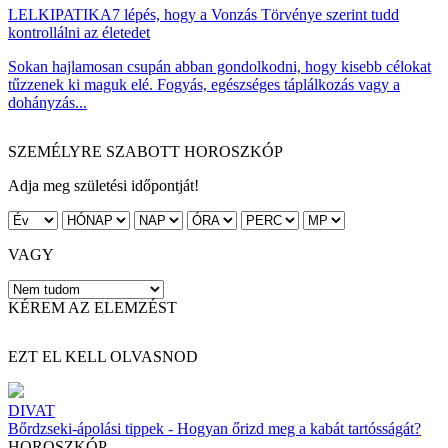
LELKIPATIKA
7 lépés, hogy a Vonzás Törvénye szerint tudd
kontrollálni az életedet
Sokan hajlamosan csupán abban gondolkodni, hogy kisebb célokat
tűzzenek ki maguk elé. Fogyás, egészséges táplálkozás vagy a
dohányzás...
SZEMÉLYRE SZABOTT HOROSZKÓP
Adja meg születési időpontját!
VAGY
KÉREM AZ ELEMZÉST
EZT EL KELL OLVASNOD
DIVAT
Bőrdzseki-ápolási tippek - Hogyan őrizd meg a kabát tartósságát?
HOROSZKÓP