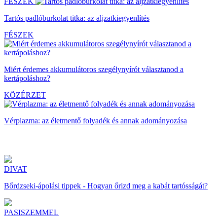
FÉSZEK
Tartós padlóburkolat titka: az aljzatkiegyenlítés
FÉSZEK
Miért érdemes akkumulátoros szegélynyírót választanod a
kertápoláshoz?
KÖZÉRZET
Vérplazma: az életmentő folyadék és annak adományozása
DIVAT
Bőrdzseki-ápolási tippek - Hogyan őrizd meg a kabát tartósságát?
PASISZEMMEL