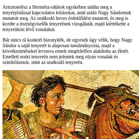
Arisztotelész a Hermész-oltárok egyikében találta meg a
tenyérjóslással kapcsolatos leírásokat, amit aztán Nagy Sándornak
mutatott meg. Az uralkodó heves érdeklődést mutatott, és meg is
kezdte a tisztségviselők tenyerének vizsgálatát, majd kiértékelte a
tenyerükön lévő vonalakat.
Bár nincs rá konkrét bizonyíték, de egyesek úgy vélik, hogy Nagy
Sándor a saját tenyerét is alaposan tanulmányozta, majd a
következtetéseket levonva ennek megfelelően alakította az életét.
Emellett senki tenyerén nem jelentek meg olyan vonalak és
szimbólumok, mint az uralkodó tenyerén.