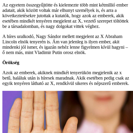
Az egyetem összegyűjtötte és kielemezte több mint kétmillió ember
adatait, akik között voltak már elhunyt személyek is, és arra a
következtetésekre jutottak a kutatók, hogy azok az emberek, akik
esetében mindkét tenyéren megjelent az X, vezető szerepet töltöttek
be a társadalomban, és nagy dolgokat vittek véghez.
A híres uralkodó, Nagy Sándor mellett megjelent az X Abraham
Lincoln elnök tenyerén is. Ám van jelenleg is ilyen ember, akit
mindenki jól ismer, és igazán nehéz lenne figyelmen kívül hagyni –
ő nem más, mint Vladimir Putin orosz elnök.
Örökség
Azok az emberek, akiknek mindkét tenyerükön megjelenik az x
betű, haláluk után is híresek maradnak. Akik esetében pedig csak az
egyik tenyéren látható az X, rendkívül sikeres és népszerű emberek.