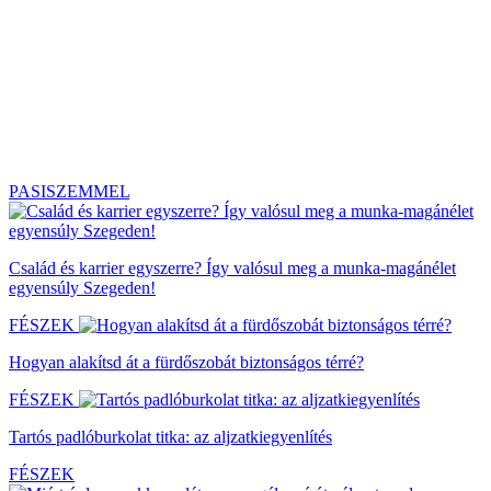
PASISZEMMEL
Család és karrier egyszerre? Így valósul meg a munka-magánélet
egyensúly Szegeden!
FÉSZEK
Hogyan alakítsd át a fürdőszobát biztonságos térré?
FÉSZEK
Tartós padlóburkolat titka: az aljzatkiegyenlítés
FÉSZEK