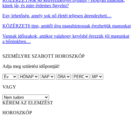
KÖZÉRZET
Nők 40 kedvezményes nyugdíj - Hogyan működik,
kinek jár, és mire érdemes figyelni?
Egy lehetőség, amely sok nő életét teljesen átrendezheti....
KÖZÉRZET
6 tipp, amitől újra magabiztosnak érezhetjük magunkat
Vannak időszakok, amikor valahogy kevésbé érezzük jól magunkat
a bőrünkben....
SZEMÉLYRE SZABOTT HOROSZKÓP
Adja meg születési időpontját!
VAGY
KÉREM AZ ELEMZÉST
HOROSZKÓP