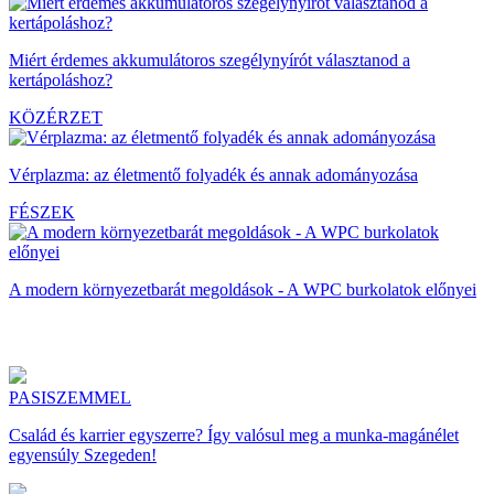
Miért érdemes akkumulátoros szegélynyírót választanod a
kertápoláshoz?
KÖZÉRZET
Vérplazma: az életmentő folyadék és annak adományozása
FÉSZEK
A modern környezetbarát megoldások - A WPC burkolatok előnyei
PASISZEMMEL
Család és karrier egyszerre? Így valósul meg a munka-magánélet
egyensúly Szegeden!