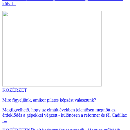
külvil...
KÖZÉRZET
Mire figyeljünk, amikor pilates képzést választunk?
Megfigyelhető, hogy az elmúlt években jelentősen megnőtt az
érdeklődés a gépekkel végzett - különösen a reformer és fél Cadillac
-...