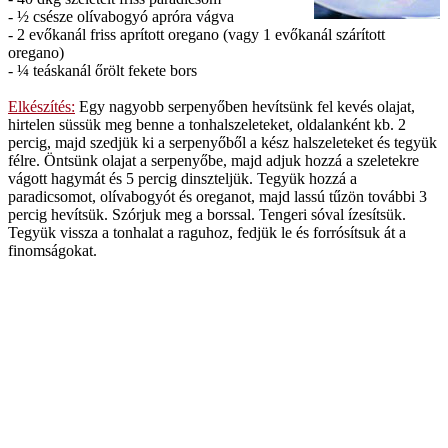
- ½ csésze olívabogyó apróra vágva
- 2 evőkanál friss aprított oregano (vagy 1 evőkanál szárított
oregano)
- ¼ teáskanál őrölt fekete bors
Elkészítés:
Egy nagyobb serpenyőben hevítsünk fel kevés olajat,
hirtelen süssük meg benne a tonhalszeleteket, oldalanként kb. 2
percig, majd szedjük ki a serpenyőből a kész halszeleteket és tegyük
félre. Öntsünk olajat a serpenyőbe, majd adjuk hozzá a szeletekre
vágott hagymát és 5 percig dinszteljük. Tegyük hozzá a
paradicsomot, olívabogyót és oreganot, majd lassú tűzön további 3
percig hevítsük. Szórjuk meg a borssal. Tengeri sóval ízesítsük.
Tegyük vissza a tonhalat a raguhoz, fedjük le és forrósítsuk át a
finomságokat.