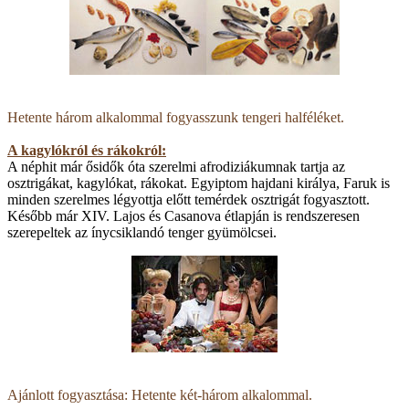
Hetente három alkalommal fogyasszunk tengeri halféléket.
A kagylókról és rákokról:
A néphit már ősidők óta szerelmi afrodiziákumnak tartja az
osztrigákat, kagylókat, rákokat. Egyiptom hajdani királya, Faruk is
minden szerelmes légyottja előtt temérdek osztrigát fogyasztott.
Később már XIV. Lajos és Casanova étlapján is rendszeresen
szerepeltek az ínycsiklandó tenger gyümölcsei.
Ajánlott fogyasztása: Hetente két-három alkalommal.