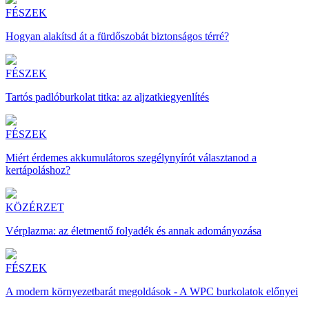
FÉSZEK
Hogyan alakítsd át a fürdőszobát biztonságos térré?
FÉSZEK
Tartós padlóburkolat titka: az aljzatkiegyenlítés
FÉSZEK
Miért érdemes akkumulátoros szegélynyírót választanod a
kertápoláshoz?
KÖZÉRZET
Vérplazma: az életmentő folyadék és annak adományozása
FÉSZEK
A modern környezetbarát megoldások - A WPC burkolatok előnyei