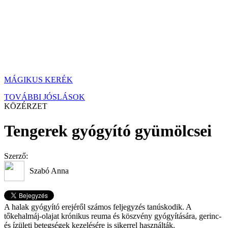
MÁGIKUS KERÉK
TOVÁBBI JÓSLÁSOK
KÖZÉRZET
Tengerek gyógyító gyümölcsei
Szerző:
Szabó Anna
A halak gyógyító erejéről számos feljegyzés tanúskodik. A
tőkehalmáj-olajat krónikus reuma és köszvény gyógyítására, gerinc-
és ízületi betegségek kezelésére is sikerrel használták.