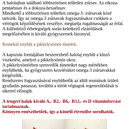
A halolajban található többszörösen telítetlen zsírsav. Az eikoza-
pentaénsav és a dokoza-hexaénsav.
Mindkettő a többszörösen telítetlen omega-3- zsírsavak közé
tartozik. Így az omega-3 zsírsavak fogyasztásakor csökken a
vérrögök képződésének veszélye, megtartja rugalmasságát az érfal.
A különböző érbetegségek során keletkező elzáródások
megelőzésében is kiváló gyógyszernek bizonyul.
Remekül enyhíti a pikkelysömör tüneteit.
A kapszula formájában beszerezhető halolaj enyhíti a kínzó
viszketést, amelyet a pikkelysömör okoz.
A pikkelysömörben szenvedők tüneteiket nagy mértékben
enyhíthetik, ha gyógyszeres kezelésüket omega-3 zsírsavakkal
kiegészítik.
Rendszeres fogyasztásával enyhíthetők az idült reumások ízületi
gyulladás panaszai, továbbá a törött végtagok regenerálódását is
sikerrel elősegíti.
A tengeri halak kiváló A,- B2,- B6,- B12,- és D vitaminforrást
tartalmaznak.
Könnyen emészthetőek, így a kímélő étrendbe sorolhatók.