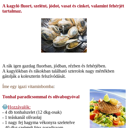
A kagyló fluort, szelént, jódot, vasat és cinket, valamint fehérjét
tartalmaz.
A rák igen gazdag fluorban, jódban, rézben és fehérjében.
A kagylókban és rákokban található szterolok nagy mértékben
gátolják a koleszterin felszívódását.
Íme egy igazi vitaminbomba
:
Tonhal paradicsommal és olívabogyóval
Hozzávalók:
- 4 db tonhalszelet (12 dkg-osak)
- 1 teáskanál olívaolaj
- 1 nagy fej hagyma vékonyra szeletelve
- 40 dkg szeletelt friss paradicsom