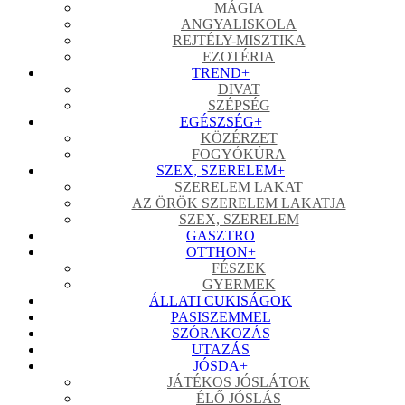
MÁGIA
ANGYALISKOLA
REJTÉLY-MISZTIKA
EZOTÉRIA
TREND
+
DIVAT
SZÉPSÉG
EGÉSZSÉG
+
KÖZÉRZET
FOGYÓKÚRA
SZEX, SZERELEM
+
SZERELEM LAKAT
AZ ÖRÖK SZERELEM LAKATJA
SZEX, SZERELEM
GASZTRO
OTTHON
+
FÉSZEK
GYERMEK
ÁLLATI CUKISÁGOK
PASISZEMMEL
SZÓRAKOZÁS
UTAZÁS
JÓSDA
+
JÁTÉKOS JÓSLÁTOK
ÉLŐ JÓSLÁS