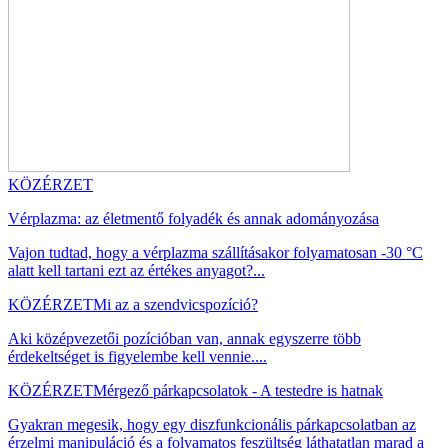
KÖZÉRZET
Vérplazma: az életmentő folyadék és annak adományozása
Vajon tudtad, hogy a vérplazma szállításakor folyamatosan -30 °C
alatt kell tartani ezt az értékes anyagot?...
KÖZÉRZET
Mi az a szendvicspozíció?
Aki középvezetői pozícióban van, annak egyszerre több
érdekeltséget is figyelembe kell vennie....
KÖZÉRZET
Mérgező párkapcsolatok - A testedre is hatnak
Gyakran megesik, hogy egy diszfunkcionális párkapcsolatban az
érzelmi manipuláció és a folyamatos feszültség láthatatlan marad a