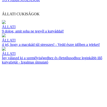
ÁLLATI CUKISÁGOK
ÁLLATI
9 dolog, amit soha ne tegyél a kutyáddal!
ÁLLATI
4 jel, hogy a macskád túl stresszes! - Vedd észre időben a jeleket!
ÁLLATI
Így válaszd ki a személyiségedhez és életstílusodhoz leginkább illő
kutyafajtát - Izgalmas útmutató