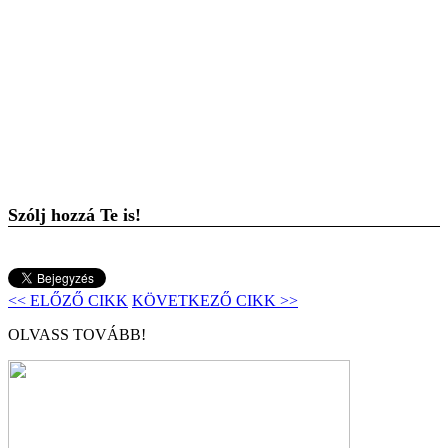
Szólj hozzá Te is!
<< ELŐZŐ CIKK
KÖVETKEZŐ CIKK >>
OLVASS TOVÁBB!