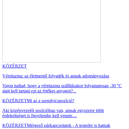
KÖZÉRZET
Vérplazma: az életmentő folyadék és annak adományozása
Vajon tudtad, hogy a vérplazma szállításakor folyamatosan -30 °C
alatt kell tartani ezt az értékes anyagot?...
KÖZÉRZET
Mi az a szendvicspozíció?
Aki középvezetői pozícióban van, annak egyszerre több
érdekeltséget is figyelembe kell vennie....
KÖZÉRZET
Mérgező párkapcsolatok - A testedre is hatnak