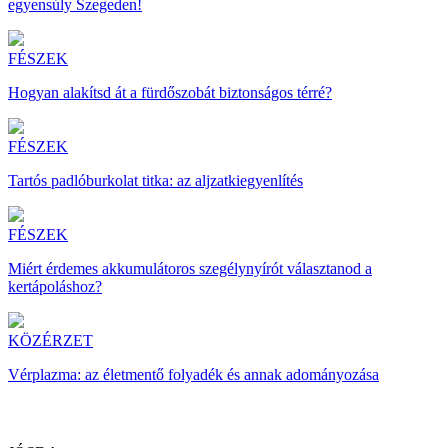
egyensúly Szegeden!
FÉSZEK
Hogyan alakítsd át a fürdőszobát biztonságos térré?
FÉSZEK
Tartós padlóburkolat titka: az aljzatkiegyenlítés
FÉSZEK
Miért érdemes akkumulátoros szegélynyírót választanod a
kertápoláshoz?
KÖZÉRZET
Vérplazma: az életmentő folyadék és annak adományozása