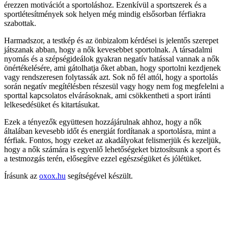
érezzen motivációt a sportoláshoz. Ezenkívül a sportszerek és a
sportlétesítmények sok helyen még mindig elsősorban férfiakra
szabottak.
Harmadszor, a testkép és az önbizalom kérdései is jelentős szerepet
játszanak abban, hogy a nők kevesebbet sportolnak. A társadalmi
nyomás és a szépségideálok gyakran negatív hatással vannak a nők
önértékelésére, ami gátolhatja őket abban, hogy sportolni kezdjenek
vagy rendszeresen folytassák azt. Sok nő fél attól, hogy a sportolás
során negatív megítélésben részesül vagy hogy nem fog megfelelni a
sporttal kapcsolatos elvárásoknak, ami csökkentheti a sport iránti
lelkesedésüket és kitartásukat.
Ezek a tényezők együttesen hozzájárulnak ahhoz, hogy a nők
általában kevesebb időt és energiát fordítanak a sportolásra, mint a
férfiak. Fontos, hogy ezeket az akadályokat felismerjük és kezeljük,
hogy a nők számára is egyenlő lehetőségeket biztosítsunk a sport és
a testmozgás terén, elősegítve ezzel egészségüket és jólétüket.
Írásunk az
oxox.hu
segítségével készült.