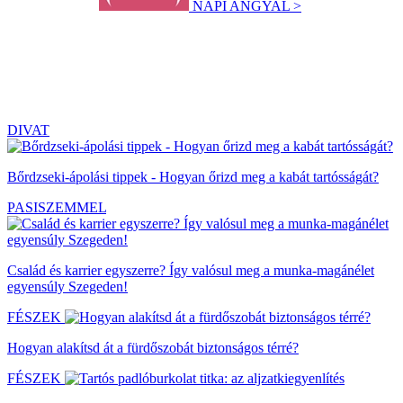
NAPI ANGYAL >
DIVAT
Bőrdzseki-ápolási tippek - Hogyan őrizd meg a kabát tartósságát?
PASISZEMMEL
Család és karrier egyszerre? Így valósul meg a munka-magánélet
egyensúly Szegeden!
FÉSZEK
Hogyan alakítsd át a fürdőszobát biztonságos térré?
FÉSZEK