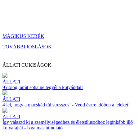
MÁGIKUS KERÉK
TOVÁBBI JÓSLÁSOK
ÁLLATI CUKISÁGOK
ÁLLATI
9 dolog, amit soha ne tegyél a kutyáddal!
ÁLLATI
4 jel, hogy a macskád túl stresszes! - Vedd észre időben a jeleket!
ÁLLATI
Így válaszd ki a személyiségedhez és életstílusodhoz leginkább illő
kutyafajtát - Izgalmas útmutató