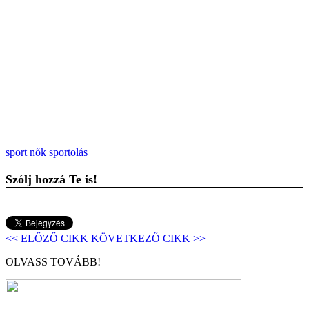
sport
nők
sportolás
Szólj hozzá Te is!
<< ELŐZŐ CIKK
KÖVETKEZŐ CIKK >>
OLVASS TOVÁBB!