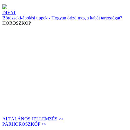
DIVAT
Bőrdzseki-ápolási tippek - Hogyan őrizd meg a kabát tartósságát?
HOROSZKÓP
ÁLTALÁNOS JELLEMZÉS >>
PÁRHOROSZKÓP >>