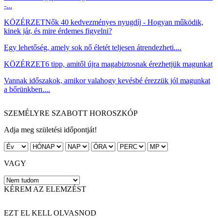
-...
KÖZÉRZET
Nők 40 kedvezményes nyugdíj - Hogyan működik,
kinek jár, és mire érdemes figyelni?
Egy lehetőség, amely sok nő életét teljesen átrendezheti....
KÖZÉRZET
6 tipp, amitől újra magabiztosnak érezhetjük magunkat
Vannak időszakok, amikor valahogy kevésbé érezzük jól magunkat
a bőrünkben....
SZEMÉLYRE SZABOTT HOROSZKÓP
Adja meg születési időpontját!
VAGY
KÉREM AZ ELEMZÉST
EZT EL KELL OLVASNOD