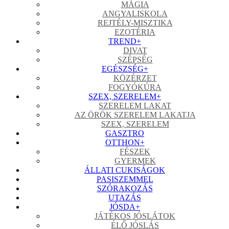
MÁGIA
ANGYALISKOLA
REJTÉLY-MISZTIKA
EZOTÉRIA
TREND
+
DIVAT
SZÉPSÉG
EGÉSZSÉG
+
KÖZÉRZET
FOGYÓKÚRA
SZEX, SZERELEM
+
SZERELEM LAKAT
AZ ÖRÖK SZERELEM LAKATJA
SZEX, SZERELEM
GASZTRO
OTTHON
+
FÉSZEK
GYERMEK
ÁLLATI CUKISÁGOK
PASISZEMMEL
SZÓRAKOZÁS
UTAZÁS
JÓSDA
+
JÁTÉKOS JÓSLÁTOK
ÉLŐ JÓSLÁS