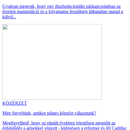
Gyakran megesik, hogy egy diszfunkcionális párkapcsolatban az
érzelmi manipuláció és a folyamatos feszültség láthatatlan marad a
külvil...
KÖZÉRZET
Mire figyeljünk, amikor pilates képzést választunk?
Megfigyelhető, hogy az elmúlt években jelentősen megnőtt az
érdeklődés a gépekkel végzett - különösen a reformer és fél Cadillac