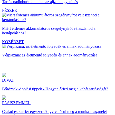
Tartós padlóburkolat titka: az aljzatkiegyenlítés
FÉSZEK
Miért érdemes akkumulátoros szegélynyírót választanod a
kertápoláshoz?
KÖZÉRZET
Vérplazma: az életmentő folyadék és annak adományozása
DIVAT
Bőrdzseki-ápolási tippek - Hogyan őrizd meg a kabát tartósságát?
PASISZEMMEL
Család és karrier egyszerre? Így valósul meg a munka-magánélet