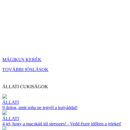
MÁGIKUS KERÉK
TOVÁBBI JÓSLÁSOK
ÁLLATI CUKISÁGOK
ÁLLATI
9 dolog, amit soha ne tegyél a kutyáddal!
ÁLLATI
4 jel, hogy a macskád túl stresszes! - Vedd észre időben a jeleket!