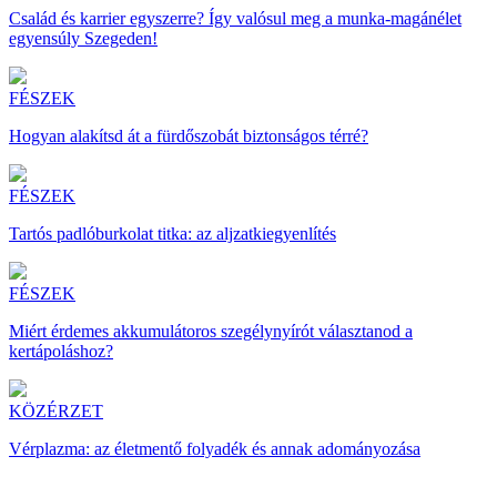
Család és karrier egyszerre? Így valósul meg a munka-magánélet
egyensúly Szegeden!
FÉSZEK
Hogyan alakítsd át a fürdőszobát biztonságos térré?
FÉSZEK
Tartós padlóburkolat titka: az aljzatkiegyenlítés
FÉSZEK
Miért érdemes akkumulátoros szegélynyírót választanod a
kertápoláshoz?
KÖZÉRZET
Vérplazma: az életmentő folyadék és annak adományozása