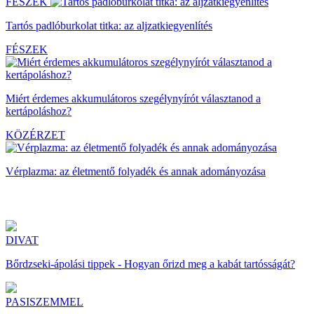
FÉSZEK
Tartós padlóburkolat titka: az aljzatkiegyenlítés
FÉSZEK
Miért érdemes akkumulátoros szegélynyírót választanod a
kertápoláshoz?
KÖZÉRZET
Vérplazma: az életmentő folyadék és annak adományozása
DIVAT
Bőrdzseki-ápolási tippek - Hogyan őrizd meg a kabát tartósságát?
PASISZEMMEL