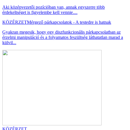
Aki középvezetői pozícióban van, annak egyszerre több
érdekeltséget is figyelembe kell vennie....
KÖZÉRZET
Mérgező párkapcsolatok - A testedre is hatnak
Gyakran megesik, hogy egy diszfunkcionális párkapcsolatban az
érzelmi manipuláció és a folyamatos feszültség láthatatlan marad a
külvil...
KÖZÉRZET