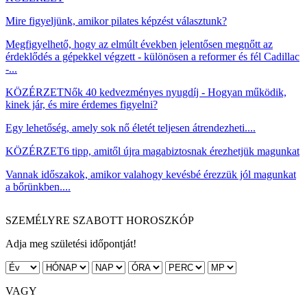
Mire figyeljünk, amikor pilates képzést választunk?
Megfigyelhető, hogy az elmúlt években jelentősen megnőtt az
érdeklődés a gépekkel végzett - különösen a reformer és fél Cadillac
-...
KÖZÉRZET
Nők 40 kedvezményes nyugdíj - Hogyan működik,
kinek jár, és mire érdemes figyelni?
Egy lehetőség, amely sok nő életét teljesen átrendezheti....
KÖZÉRZET
6 tipp, amitől újra magabiztosnak érezhetjük magunkat
Vannak időszakok, amikor valahogy kevésbé érezzük jól magunkat
a bőrünkben....
SZEMÉLYRE SZABOTT HOROSZKÓP
Adja meg születési időpontját!
VAGY