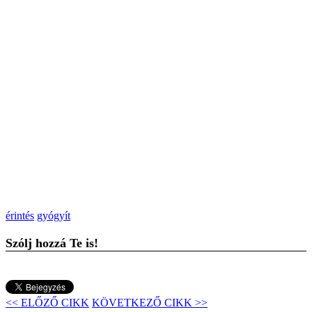
érintés
gyógyít
Szólj hozzá Te is!
<< ELŐZŐ CIKK
KÖVETKEZŐ CIKK >>