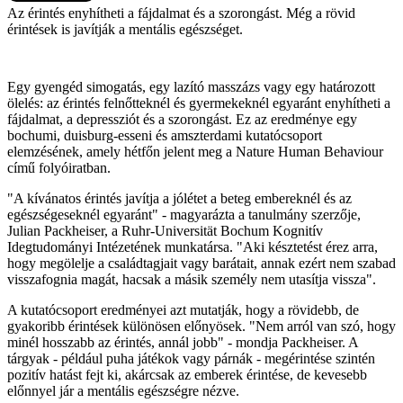
Az érintés enyhítheti a fájdalmat és a szorongást. Még a rövid
érintések is javítják a mentális egészséget.
Egy gyengéd simogatás, egy lazító masszázs vagy egy határozott
ölelés: az érintés felnőtteknél és gyermekeknél egyaránt enyhítheti a
fájdalmat, a depressziót és a szorongást. Ez az eredménye egy
bochumi, duisburg-esseni és amszterdami kutatócsoport
elemzésének, amely hétfőn jelent meg a Nature Human Behaviour
című folyóiratban.
"A kívánatos érintés javítja a jólétet a beteg embereknél és az
egészségeseknél egyaránt" - magyarázta a tanulmány szerzője,
Julian Packheiser, a Ruhr-Universität Bochum Kognitív
Idegtudományi Intézetének munkatársa. "Aki késztetést érez arra,
hogy megölelje a családtagjait vagy barátait, annak ezért nem szabad
visszafognia magát, hacsak a másik személy nem utasítja vissza".
A kutatócsoport eredményei azt mutatják, hogy a rövidebb, de
gyakoribb érintések különösen előnyösek. "Nem arról van szó, hogy
minél hosszabb az érintés, annál jobb" - mondja Packheiser. A
tárgyak - például puha játékok vagy párnák - megérintése szintén
pozitív hatást fejt ki, akárcsak az emberek érintése, de kevesebb
előnnyel jár a mentális egészségre nézve.