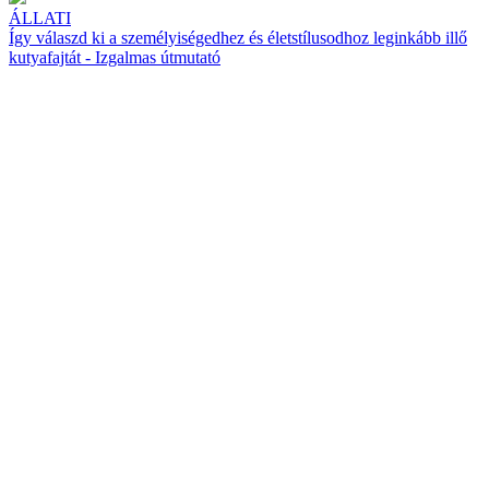
ÁLLATI
Így válaszd ki a személyiségedhez és életstílusodhoz leginkább illő
kutyafajtát - Izgalmas útmutató