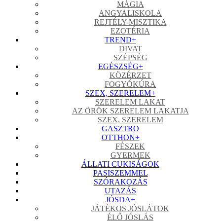
MÁGIA
ANGYALISKOLA
REJTÉLY-MISZTIKA
EZOTÉRIA
TREND
+
DIVAT
SZÉPSÉG
EGÉSZSÉG
+
KÖZÉRZET
FOGYÓKÚRA
SZEX, SZERELEM
+
SZERELEM LAKAT
AZ ÖRÖK SZERELEM LAKATJA
SZEX, SZERELEM
GASZTRO
OTTHON
+
FÉSZEK
GYERMEK
ÁLLATI CUKISÁGOK
PASISZEMMEL
SZÓRAKOZÁS
UTAZÁS
JÓSDA
+
JÁTÉKOS JÓSLÁTOK
ÉLŐ JÓSLÁS