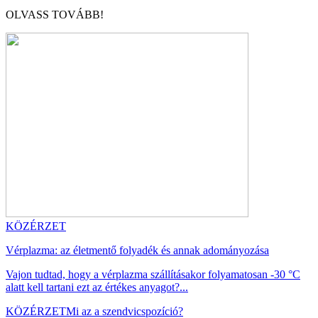
OLVASS TOVÁBB!
KÖZÉRZET
Vérplazma: az életmentő folyadék és annak adományozása
Vajon tudtad, hogy a vérplazma szállításakor folyamatosan -30 °C
alatt kell tartani ezt az értékes anyagot?...
KÖZÉRZET
Mi az a szendvicspozíció?