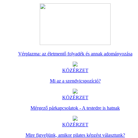
Vérplazma: az életmentő folyadék és annak adományozása
KÖZÉRZET
Mi az a szendvicspozíció?
KÖZÉRZET
Mérgező párkapcsolatok - A testedre is hatnak
KÖZÉRZET
Mire figyeljünk, amikor pilates képzést választunk?