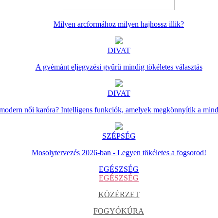
Milyen arcformához milyen hajhossz illik?
DIVAT
A gyémánt eljegyzési gyűrű mindig tökéletes választás
DIVAT
 modern női karóra? Intelligens funkciók, amelyek megkönnyítik a min
SZÉPSÉG
Mosolytervezés 2026-ban - Legyen tökéletes a fogsorod!
EGÉSZSÉG
EGÉSZSÉG
KÖZÉRZET
FOGYÓKÚRA