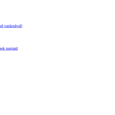
sd varázsával!
nek napjaid