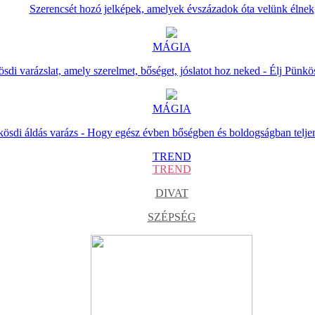
Szerencsét hozó jelképek, amelyek évszázadok óta velünk élnek
MÁGIA
sdi varázslat, amely szerelmet, bőséget, jóslatot hoz neked - Élj Pünkö
MÁGIA
ösdi áldás varázs - Hogy egész évben bőségben és boldogságban telje
TREND
TREND
DIVAT
SZÉPSÉG