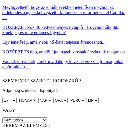
Megfigyelhető, hogy az elmúlt években jelentősen megnőtt az
érdeklődés a gépekkel végzett - különösen a reformer és fél Cadillac
-...
KÖZÉRZET
Nők 40 kedvezményes nyugdíj - Hogyan működik,
kinek jár, és mire érdemes figyelni?
Egy lehetőség, amely sok nő életét teljesen átrendezheti....
KÖZÉRZET
6 tipp, amitől újra magabiztosnak érezhetjük magunkat
Vannak időszakok, amikor valahogy kevésbé érezzük jól magunkat
a bőrünkben....
SZEMÉLYRE SZABOTT HOROSZKÓP
Adja meg születési időpontját!
VAGY
KÉREM AZ ELEMZÉST