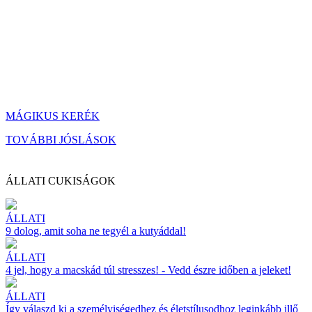
MÁGIKUS KERÉK
TOVÁBBI JÓSLÁSOK
ÁLLATI CUKISÁGOK
ÁLLATI
9 dolog, amit soha ne tegyél a kutyáddal!
ÁLLATI
4 jel, hogy a macskád túl stresszes! - Vedd észre időben a jeleket!
ÁLLATI
Így válaszd ki a személyiségedhez és életstílusodhoz leginkább illő