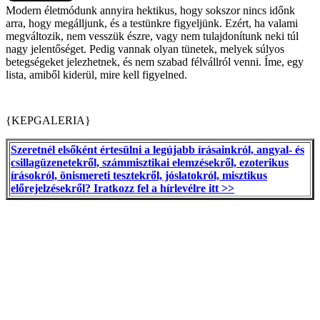
Modern életmódunk annyira hektikus, hogy sokszor nincs időnk
arra, hogy megálljunk, és a testünkre figyeljünk. Ezért, ha valami
megváltozik, nem vesszük észre, vagy nem tulajdonítunk neki túl
nagy jelentőséget. Pedig vannak olyan tünetek, melyek súlyos
betegségeket jelezhetnek, és nem szabad félvállról venni. Íme, egy
lista, amiből kiderül, mire kell figyelned.
{KEPGALERIA}
Szeretnél elsőként értesülni a legújabb írásainkról, angyal- és
csillagüzenetekről, számmisztikai elemzésekről, ezoterikus
írásokról, önismereti tesztekről, jóslatokról, misztikus
előrejelzésekről? Iratkozz fel a hírlevélre itt >>