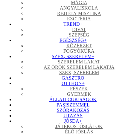
MÁGIA
ANGYALISKOLA
REJTÉLY-MISZTIKA
EZOTÉRIA
TREND
+
DIVAT
SZÉPSÉG
EGÉSZSÉG
+
KÖZÉRZET
FOGYÓKÚRA
SZEX, SZERELEM
+
SZERELEM LAKAT
AZ ÖRÖK SZERELEM LAKATJA
SZEX, SZERELEM
GASZTRO
OTTHON
+
FÉSZEK
GYERMEK
ÁLLATI CUKISÁGOK
PASISZEMMEL
SZÓRAKOZÁS
UTAZÁS
JÓSDA
+
JÁTÉKOS JÓSLÁTOK
ÉLŐ JÓSLÁS