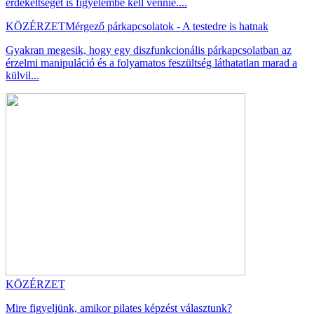
érdekeltséget is figyelembe kell vennie....
KÖZÉRZET
Mérgező párkapcsolatok - A testedre is hatnak
Gyakran megesik, hogy egy diszfunkcionális párkapcsolatban az
érzelmi manipuláció és a folyamatos feszültség láthatatlan marad a
külvil...
KÖZÉRZET
Mire figyeljünk, amikor pilates képzést választunk?