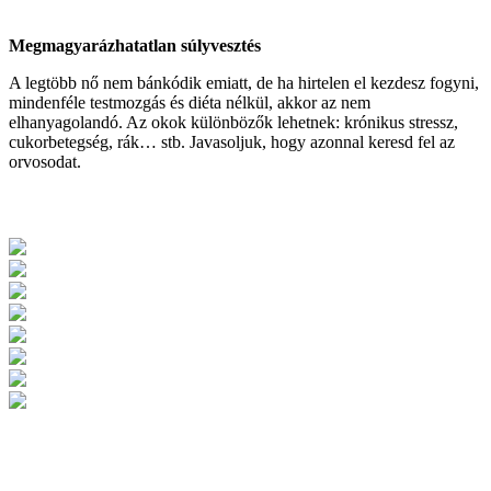
Megmagyarázhatatlan súlyvesztés
A legtöbb nő nem bánkódik emiatt, de ha hirtelen el kezdesz fogyni,
mindenféle testmozgás és diéta nélkül, akkor az nem
elhanyagolandó. Az okok különbözők lehetnek: krónikus stressz,
cukorbetegség, rák… stb. Javasoljuk, hogy azonnal keresd fel az
orvosodat.