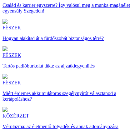
Család és karrier egyszerre? Így valósul meg a munka-magánélet
egyensúly Szegeden!
FÉSZEK
Hogyan alakítsd át a fürdőszobát biztonságos térré?
FÉSZEK
Tartós padlóburkolat titka: az aljzatkiegyenlítés
FÉSZEK
Miért érdemes akkumulátoros szegélynyírót választanod a
kertápoláshoz?
KÖZÉRZET
Vérplazma: az életmentő folyadék és annak adományozása