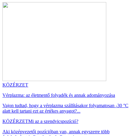
KÖZÉRZET
Vérplazma: az életmentő folyadék és annak adományozása
Vajon tudtad, hogy a vérplazma szállításakor folyamatosan -30 °C
alatt kell tartani ezt az értékes anyagot?...
KÖZÉRZET
Mi az a szendvicspozíció?
Aki középvezetői pozícióban van, annak egyszerre több