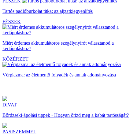
FÉSZEK
Tartós padlóburkolat titka: az aljzatkiegyenlítés
FÉSZEK
Miért érdemes akkumulátoros szegélynyírót választanod a
kertápoláshoz?
KÖZÉRZET
Vérplazma: az életmentő folyadék és annak adományozása
DIVAT
Bőrdzseki-ápolási tippek - Hogyan őrizd meg a kabát tartósságát?
PASISZEMMEL