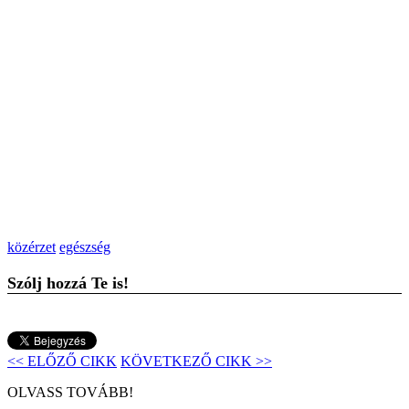
közérzet
egészség
Szólj hozzá Te is!
<< ELŐZŐ CIKK
KÖVETKEZŐ CIKK >>
OLVASS TOVÁBB!