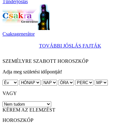
Tündérjóslás
Csakragenerátor
TOVÁBBI JÓSLÁS FAJTÁK
SZEMÉLYRE SZABOTT HOROSZKÓP
Adja meg születési időpontját!
VAGY
KÉREM AZ ELEMZÉST
HOROSZKÓP