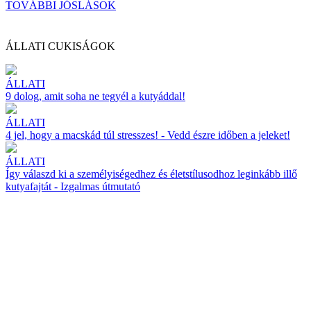
TOVÁBBI JÓSLÁSOK
ÁLLATI CUKISÁGOK
ÁLLATI
9 dolog, amit soha ne tegyél a kutyáddal!
ÁLLATI
4 jel, hogy a macskád túl stresszes! - Vedd észre időben a jeleket!
ÁLLATI
Így válaszd ki a személyiségedhez és életstílusodhoz leginkább illő
kutyafajtát - Izgalmas útmutató