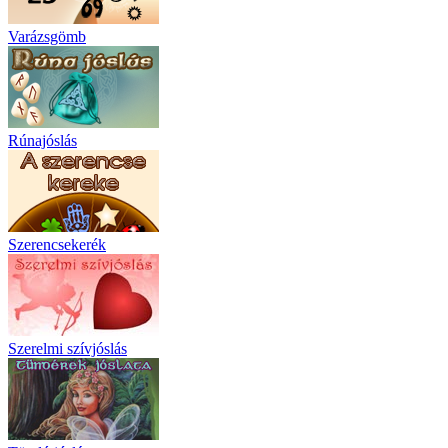
Varázsgömb
Rúnajóslás
Szerencsekerék
Szerelmi szívjóslás