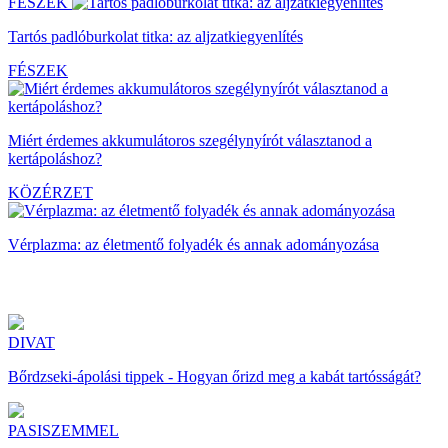
FÉSZEK
Tartós padlóburkolat titka: az aljzatkiegyenlítés
FÉSZEK
Miért érdemes akkumulátoros szegélynyírót választanod a
kertápoláshoz?
KÖZÉRZET
Vérplazma: az életmentő folyadék és annak adományozása
DIVAT
Bőrdzseki-ápolási tippek - Hogyan őrizd meg a kabát tartósságát?
PASISZEMMEL