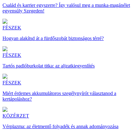
Család és karrier egyszerre? Így valósul meg a munka-magánélet
egyensúly Szegeden!
FÉSZEK
Hogyan alakítsd át a fürdőszobát biztonságos térré?
FÉSZEK
Tartós padlóburkolat titka: az aljzatkiegyenlítés
FÉSZEK
Miért érdemes akkumulátoros szegélynyírót választanod a
kertápoláshoz?
KÖZÉRZET
Vérplazma: az életmentő folyadék és annak adományozása