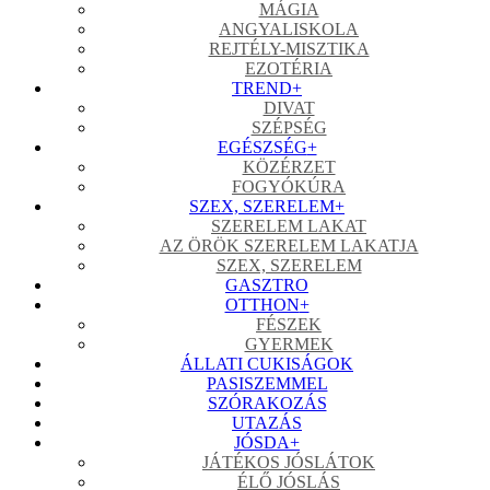
MÁGIA
ANGYALISKOLA
REJTÉLY-MISZTIKA
EZOTÉRIA
TREND
+
DIVAT
SZÉPSÉG
EGÉSZSÉG
+
KÖZÉRZET
FOGYÓKÚRA
SZEX, SZERELEM
+
SZERELEM LAKAT
AZ ÖRÖK SZERELEM LAKATJA
SZEX, SZERELEM
GASZTRO
OTTHON
+
FÉSZEK
GYERMEK
ÁLLATI CUKISÁGOK
PASISZEMMEL
SZÓRAKOZÁS
UTAZÁS
JÓSDA
+
JÁTÉKOS JÓSLÁTOK
ÉLŐ JÓSLÁS