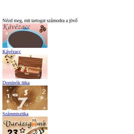
Nézd meg, mit tartogat számodra a jövő
Kávézacc
Dominók titka
Számmisztika