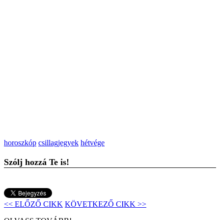
horoszkóp
csillagjegyek
hétvége
Szólj hozzá Te is!
<< ELŐZŐ CIKK
KÖVETKEZŐ CIKK >>