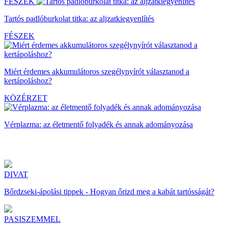
FÉSZEK
Tartós padlóburkolat titka: az aljzatkiegyenlítés
FÉSZEK
Miért érdemes akkumulátoros szegélynyírót választanod a
kertápoláshoz?
KÖZÉRZET
Vérplazma: az életmentő folyadék és annak adományozása
DIVAT
Bőrdzseki-ápolási tippek - Hogyan őrizd meg a kabát tartósságát?
PASISZEMMEL