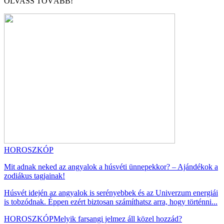
OLVASS TOVÁBB!
HOROSZKÓP
Mit adnak neked az angyalok a húsvéti ünnepekkor? – Ajándékok a
zodiákus tagjainak!
Húsvét idején az angyalok is serényebbek és az Univerzum energiái
is tobzódnak. Éppen ezért biztosan számíthatsz arra, hogy történni...
HOROSZKÓP
Melyik farsangi jelmez áll közel hozzád?