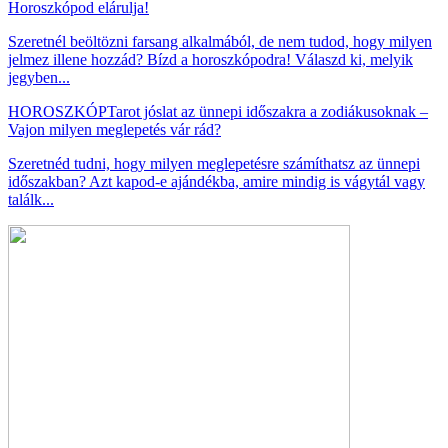
Horoszkópod elárulja!
Szeretnél beöltözni farsang alkalmából, de nem tudod, hogy milyen
jelmez illene hozzád? Bízd a horoszkópodra! Válaszd ki, melyik
jegyben...
HOROSZKÓP
Tarot jóslat az ünnepi időszakra a zodiákusoknak –
Vajon milyen meglepetés vár rád?
Szeretnéd tudni, hogy milyen meglepetésre számíthatsz az ünnepi
időszakban? Azt kapod-e ajándékba, amire mindig is vágytál vagy
találk...