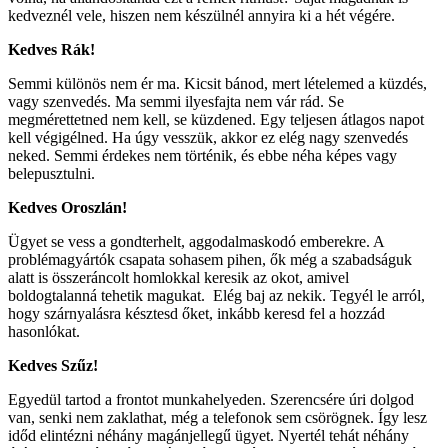
kedveznél vele, hiszen nem készülnél annyira ki a hét végére.
Kedves Rák!
Semmi különös nem ér ma. Kicsit bánod, mert lételemed a küzdés,
vagy szenvedés. Ma semmi ilyesfajta nem vár rád. Se
megmérettetned nem kell, se küzdened. Egy teljesen átlagos napot
kell végigélned. Ha úgy vesszük, akkor ez elég nagy szenvedés
neked. Semmi érdekes nem történik, és ebbe néha képes vagy
belepusztulni.
Kedves Oroszlán!
Ügyet se vess a gondterhelt, aggodalmaskodó emberekre. A
problémagyártók csapata sohasem pihen, ők még a szabadságuk
alatt is összeráncolt homlokkal keresik az okot, amivel
boldogtalanná tehetik magukat. Elég baj az nekik. Tegyél le arról,
hogy szárnyalásra késztesd őket, inkább keresd fel a hozzád
hasonlókat.
Kedves Szűz!
Egyedül tartod a frontot munkahelyeden. Szerencsére úri dolgod
van, senki nem zaklathat, még a telefonok sem csörögnek. Így lesz
időd elintézni néhány magánjellegű ügyet. Nyertél tehát néhány