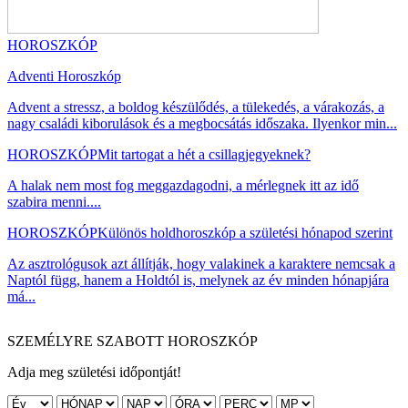
HOROSZKÓP
Adventi Horoszkóp
Advent a stressz, a boldog készülődés, a tülekedés, a várakozás, a
nagy családi kiborulások és a megbocsátás időszaka. Ilyenkor min...
HOROSZKÓP
Mit tartogat a hét a csillagjegyeknek?
A halak nem most fog meggazdagodni, a mérlegnek itt az idő
szabira menni....
HOROSZKÓP
Különös holdhoroszkóp a születési hónapod szerint
Az asztrológusok azt állítják, hogy valakinek a karaktere nemcsak a
Naptól függ, hanem a Holdtól is, melynek az év minden hónapjára
má...
SZEMÉLYRE SZABOTT HOROSZKÓP
Adja meg születési időpontját!