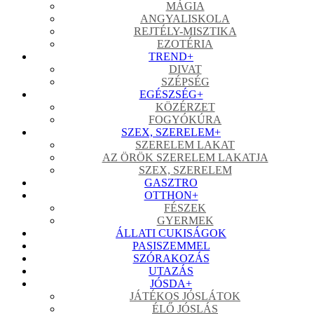
MÁGIA
ANGYALISKOLA
REJTÉLY-MISZTIKA
EZOTÉRIA
TREND
+
DIVAT
SZÉPSÉG
EGÉSZSÉG
+
KÖZÉRZET
FOGYÓKÚRA
SZEX, SZERELEM
+
SZERELEM LAKAT
AZ ÖRÖK SZERELEM LAKATJA
SZEX, SZERELEM
GASZTRO
OTTHON
+
FÉSZEK
GYERMEK
ÁLLATI CUKISÁGOK
PASISZEMMEL
SZÓRAKOZÁS
UTAZÁS
JÓSDA
+
JÁTÉKOS JÓSLÁTOK
ÉLŐ JÓSLÁS