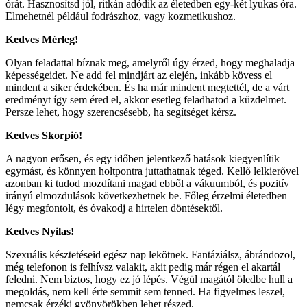
órát. Hasznosítsd jól, ritkán adódik az életedben egy-két lyukas óra.
Elmehetnél például fodrászhoz, vagy kozmetikushoz.
Kedves Mérleg!
Olyan feladattal bíznak meg, amelyről úgy érzed, hogy meghaladja
képességeidet. Ne add fel mindjárt az elején, inkább kövess el
mindent a siker érdekében. És ha már mindent megtettél, de a várt
eredményt így sem éred el, akkor esetleg feladhatod a küzdelmet.
Persze lehet, hogy szerencsésebb, ha segítséget kérsz.
Kedves Skorpió!
A nagyon erősen, és egy időben jelentkező hatások kiegyenlítik
egymást, és könnyen holtpontra juttathatnak téged. Kellő lelkierővel
azonban ki tudod mozdítani magad ebből a vákuumból, és pozitív
irányú elmozdulások következhetnek be. Főleg érzelmi életedben
légy megfontolt, és óvakodj a hirtelen döntésektől.
Kedves Nyilas!
Szexuális késztetéseid egész nap lekötnek. Fantáziálsz, ábrándozol,
még telefonon is felhívsz valakit, akit pedig már régen el akartál
feledni. Nem biztos, hogy ez jó lépés. Végül magától öledbe hull a
megoldás, nem kell érte semmit sem tenned. Ha figyelmes leszel,
nemcsak érzéki gyönyörökben lehet részed.