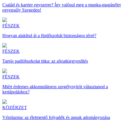
Család és karrier egyszerre? Így valósul meg a munka-magánélet
egyensúly Szegeden!
FÉSZEK
Hogyan alakítsd át a fürdőszobát biztonságos térré?
FÉSZEK
Tartós padlóburkolat titka: az aljzatkiegyenlítés
FÉSZEK
Miért érdemes akkumulátoros szegélynyírót választanod a
kertápoláshoz?
KÖZÉRZET
Vérplazma: az életmentő folyadék és annak adományozása