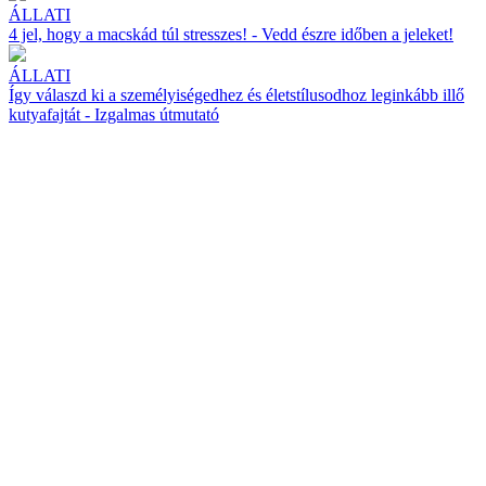
ÁLLATI
4 jel, hogy a macskád túl stresszes! - Vedd észre időben a jeleket!
ÁLLATI
Így válaszd ki a személyiségedhez és életstílusodhoz leginkább illő
kutyafajtát - Izgalmas útmutató