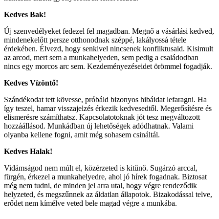
Kedves Bak!
Új szenvedélyeket fedezel fel magadban. Megnő a vásárlási kedved,
mindenekelőtt persze otthonodnak széppé, lakályossá tétele
érdekében. Élvezd, hogy senkivel nincsenek konfliktusaid. Kisimult
az arcod, mert sem a munkahelyeden, sem pedig a családodban
nincs egy morcos arc sem. Kezdeményezéseidet örömmel fogadják.
Kedves Vízöntő!
Szándékodat tett kövesse, próbáld bizonyos hibáidat lefaragni. Ha
így teszel, hamar visszajelzés érkezik kedvesedtől. Megerősítésre és
elismerésre számíthatsz. Kapcsolatotoknak jót tesz megváltozott
hozzáállásod. Munkádban új lehetőségek adódhatnak. Valami
olyanba kellene fogni, amit még sohasem csináltál.
Kedves Halak!
Vidámságod nem múlt el, közérzeted is kitűnő. Sugárzó arccal,
fürgén, érkezel a munkahelyedre, ahol jó hírek fogadnak. Biztosat
még nem tudni, de minden jel arra utal, hogy végre rendeződik
helyzeted, és megszűnnek az áldatlan állapotok. Bizakodással telve,
erődet nem kímélve veted bele magad végre a munkába.