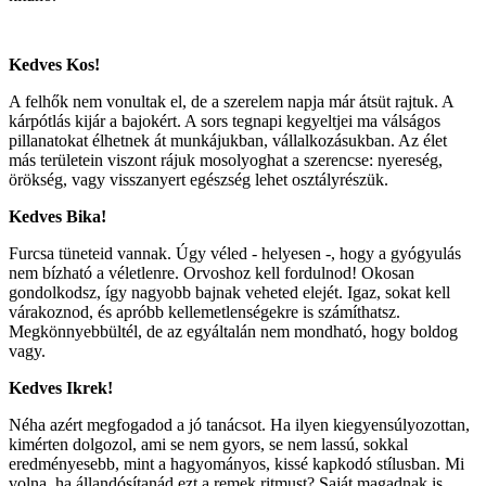
Kedves Kos!
A felhők nem vonultak el, de a szerelem napja már átsüt rajtuk. A
kárpótlás kijár a bajokért. A sors tegnapi kegyeltjei ma válságos
pillanatokat élhetnek át munkájukban, vállalkozásukban. Az élet
más területein viszont rájuk mosolyoghat a szerencse: nyereség,
örökség, vagy visszanyert egészség lehet osztályrészük.
Kedves Bika!
Furcsa tüneteid vannak. Úgy véled - helyesen -, hogy a gyógyulás
nem bízható a véletlenre. Orvoshoz kell fordulnod! Okosan
gondolkodsz, így nagyobb bajnak veheted elejét. Igaz, sokat kell
várakoznod, és apróbb kellemetlenségekre is számíthatsz.
Megkönnyebbültél, de az egyáltalán nem mondható, hogy boldog
vagy.
Kedves Ikrek!
Néha azért megfogadod a jó tanácsot. Ha ilyen kiegyensúlyozottan,
kimérten dolgozol, ami se nem gyors, se nem lassú, sokkal
eredményesebb, mint a hagyományos, kissé kapkodó stílusban. Mi
volna, ha állandósítanád ezt a remek ritmust? Saját magadnak is