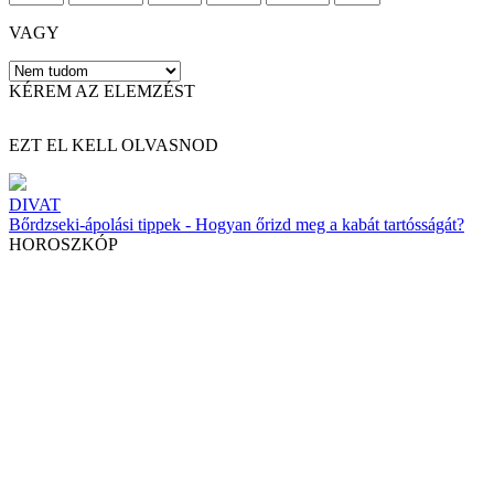
VAGY
KÉREM AZ ELEMZÉST
EZT EL KELL OLVASNOD
DIVAT
Bőrdzseki-ápolási tippek - Hogyan őrizd meg a kabát tartósságát?
HOROSZKÓP