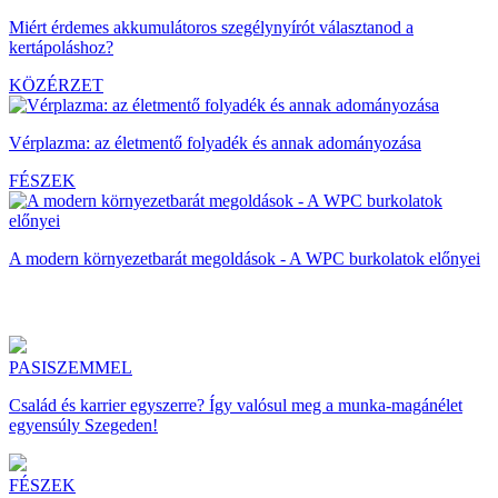
Miért érdemes akkumulátoros szegélynyírót választanod a
kertápoláshoz?
KÖZÉRZET
Vérplazma: az életmentő folyadék és annak adományozása
FÉSZEK
A modern környezetbarát megoldások - A WPC burkolatok előnyei
PASISZEMMEL
Család és karrier egyszerre? Így valósul meg a munka-magánélet
egyensúly Szegeden!
FÉSZEK