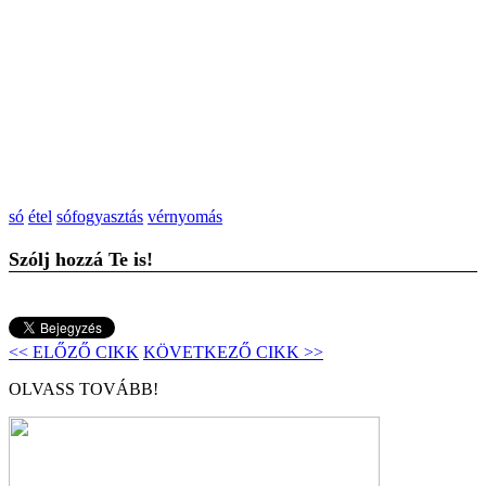
só
étel
sófogyasztás
vérnyomás
Szólj hozzá Te is!
<< ELŐZŐ CIKK
KÖVETKEZŐ CIKK >>
OLVASS TOVÁBB!