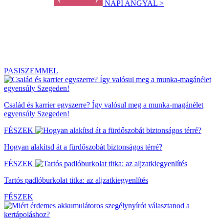
NAPI ANGYAL >
PASISZEMMEL
Család és karrier egyszerre? Így valósul meg a munka-magánélet
egyensúly Szegeden!
FÉSZEK
Hogyan alakítsd át a fürdőszobát biztonságos térré?
FÉSZEK
Tartós padlóburkolat titka: az aljzatkiegyenlítés
FÉSZEK