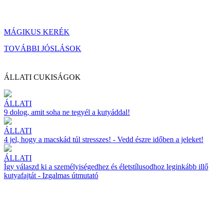
MÁGIKUS KERÉK
TOVÁBBI JÓSLÁSOK
ÁLLATI CUKISÁGOK
ÁLLATI
9 dolog, amit soha ne tegyél a kutyáddal!
ÁLLATI
4 jel, hogy a macskád túl stresszes! - Vedd észre időben a jeleket!
ÁLLATI
Így válaszd ki a személyiségedhez és életstílusodhoz leginkább illő
kutyafajtát - Izgalmas útmutató