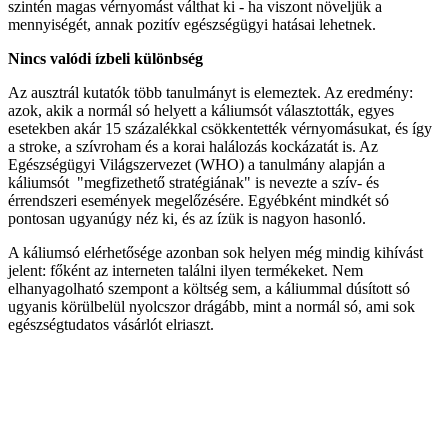
szintén magas vérnyomást válthat ki - ha viszont növeljük a
mennyiségét, annak pozitív egészségügyi hatásai lehetnek.
Nincs valódi ízbeli különbség
Az ausztrál kutatók több tanulmányt is elemeztek. Az eredmény:
azok, akik a normál só helyett a káliumsót választották, egyes
esetekben akár 15 százalékkal csökkentették vérnyomásukat, és így
a stroke, a szívroham és a korai halálozás kockázatát is. Az
Egészségügyi Világszervezet (WHO) a tanulmány alapján a
káliumsót "megfizethető stratégiának" is nevezte a szív- és
érrendszeri események megelőzésére. Egyébként mindkét só
pontosan ugyanúgy néz ki, és az ízük is nagyon hasonló.
A káliumsó elérhetősége azonban sok helyen még mindig kihívást
jelent: főként az interneten találni ilyen termékeket. Nem
elhanyagolható szempont a költség sem, a káliummal dúsított só
ugyanis körülbelül nyolcszor drágább, mint a normál só, ami sok
egészségtudatos vásárlót elriaszt.