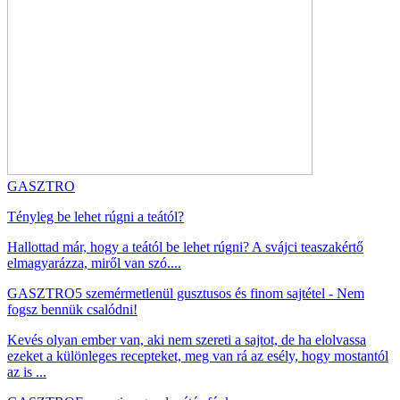
GASZTRO
Tényleg be lehet rúgni a teától?
Hallottad már, hogy a teától be lehet rúgni? A svájci teaszakértő
elmagyarázza, miről van szó....
GASZTRO
5 szemérmetlenül gusztusos és finom sajtétel - Nem
fogsz bennük csalódni!
Kevés olyan ember van, aki nem szereti a sajtot, de ha elolvassa
ezeket a különleges recepteket, meg van rá az esély, hogy mostantól
az is ...