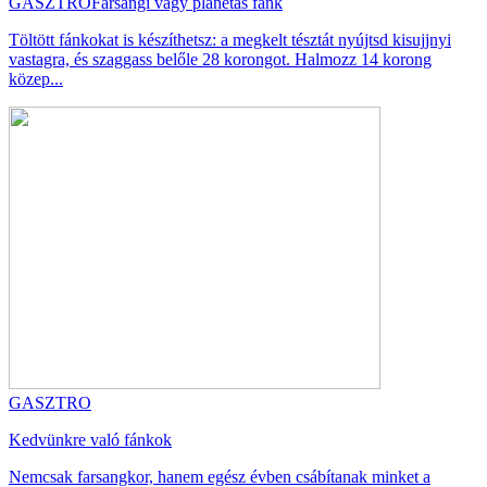
GASZTRO
Farsangi vagy planétás fánk
Töltött fánkokat is készíthetsz: a megkelt tésztát nyújtsd kisujjnyi
vastagra, és szaggass belőle 28 korongot. Halmozz 14 korong
közep...
GASZTRO
Kedvünkre való fánkok
Nemcsak farsangkor, hanem egész évben csábítanak minket a