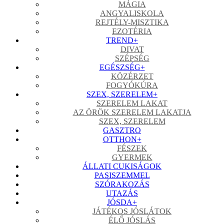
MÁGIA
ANGYALISKOLA
REJTÉLY-MISZTIKA
EZOTÉRIA
TREND
+
DIVAT
SZÉPSÉG
EGÉSZSÉG
+
KÖZÉRZET
FOGYÓKÚRA
SZEX, SZERELEM
+
SZERELEM LAKAT
AZ ÖRÖK SZERELEM LAKATJA
SZEX, SZERELEM
GASZTRO
OTTHON
+
FÉSZEK
GYERMEK
ÁLLATI CUKISÁGOK
PASISZEMMEL
SZÓRAKOZÁS
UTAZÁS
JÓSDA
+
JÁTÉKOS JÓSLÁTOK
ÉLŐ JÓSLÁS