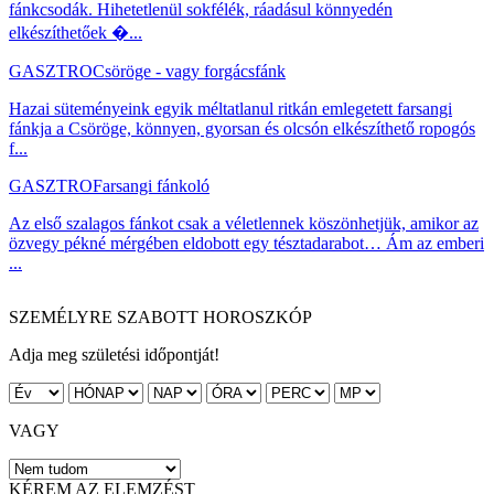
fánkcsodák. Hihetetlenül sokfélék, ráadásul könnyedén
elkészíthetőek �...
GASZTRO
Csöröge - vagy forgácsfánk
Hazai süteményeink egyik méltatlanul ritkán emlegetett farsangi
fánkja a Csöröge, könnyen, gyorsan és olcsón elkészíthető ropogós
f...
GASZTRO
Farsangi fánkoló
Az első szalagos fánkot csak a véletlennek köszönhetjük, amikor az
özvegy pékné mérgében eldobott egy tésztadarabot… Ám az emberi
...
SZEMÉLYRE SZABOTT HOROSZKÓP
Adja meg születési időpontját!
VAGY
KÉREM AZ ELEMZÉST