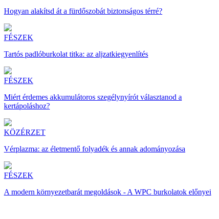
Hogyan alakítsd át a fürdőszobát biztonságos térré?
FÉSZEK
Tartós padlóburkolat titka: az aljzatkiegyenlítés
FÉSZEK
Miért érdemes akkumulátoros szegélynyírót választanod a
kertápoláshoz?
KÖZÉRZET
Vérplazma: az életmentő folyadék és annak adományozása
FÉSZEK
A modern környezetbarát megoldások - A WPC burkolatok előnyei