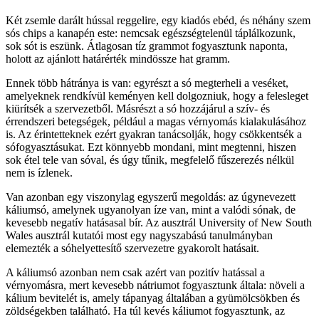
Két zsemle darált hússal reggelire, egy kiadós ebéd, és néhány szem
sós chips a kanapén este: nemcsak egészségtelenül táplálkozunk,
sok sót is eszünk. Átlagosan tíz grammot fogyasztunk naponta,
holott az ajánlott határérték mindössze hat gramm.
Ennek több hátránya is van: egyrészt a só megterheli a veséket,
amelyeknek rendkívül keményen kell dolgozniuk, hogy a felesleget
kiürítsék a szervezetből. Másrészt a só hozzájárul a szív- és
érrendszeri betegségek, például a magas vérnyomás kialakulásához
is. Az érintetteknek ezért gyakran tanácsolják, hogy csökkentsék a
sófogyasztásukat. Ezt könnyebb mondani, mint megtenni, hiszen
sok étel tele van sóval, és úgy tűnik, megfelelő fűszerezés nélkül
nem is ízlenek.
Van azonban egy viszonylag egyszerű megoldás: az úgynevezett
káliumsó, amelynek ugyanolyan íze van, mint a valódi sónak, de
kevesebb negatív hatásasal bír. Az ausztrál University of New South
Wales ausztrál kutatói most egy nagyszabású tanulmányban
elemezték a sóhelyettesítő szervezetre gyakorolt hatásait.
A káliumsó azonban nem csak azért van pozitív hatással a
vérnyomásra, mert kevesebb nátriumot fogyasztunk általa: növeli a
kálium bevitelét is, amely tápanyag általában a gyümölcsökben és
zöldségekben található. Ha túl kevés káliumot fogyasztunk, az