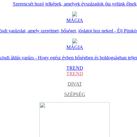
Szerencsét hozó jelképek, amelyek évszázadok óta velünk élnek
MÁGIA
sdi varázslat, amely szerelmet, bőséget, jóslatot hoz neked - Élj Pünkö
MÁGIA
ösdi áldás varázs - Hogy egész évben bőségben és boldogságban telje
TREND
TREND
DIVAT
SZÉPSÉG