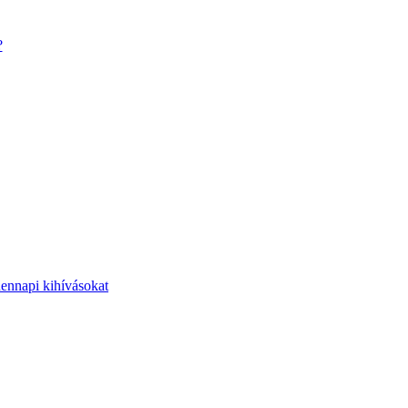
?
dennapi kihívásokat