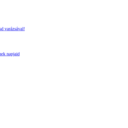
sd varázsával!
nek napjaid