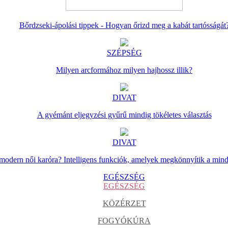
Bőrdzseki-ápolási tippek - Hogyan őrizd meg a kabát tartósságát
SZÉPSÉG
Milyen arcformához milyen hajhossz illik?
DIVAT
A gyémánt eljegyzési gyűrű mindig tökéletes választás
DIVAT
 modern női karóra? Intelligens funkciók, amelyek megkönnyítik a min
EGÉSZSÉG
EGÉSZSÉG
KÖZÉRZET
FOGYÓKÚRA