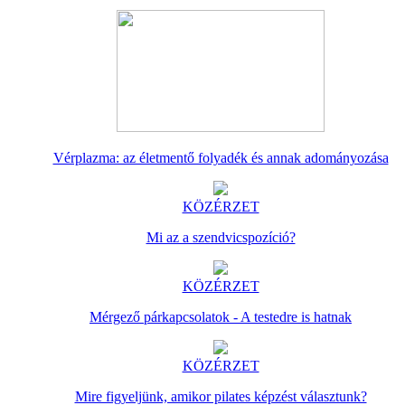
Vérplazma: az életmentő folyadék és annak adományozása
KÖZÉRZET
Mi az a szendvicspozíció?
KÖZÉRZET
Mérgező párkapcsolatok - A testedre is hatnak
KÖZÉRZET
Mire figyeljünk, amikor pilates képzést választunk?