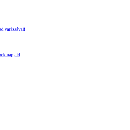
sd varázsával!
nek napjaid