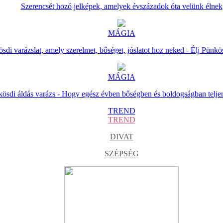
Szerencsét hozó jelképek, amelyek évszázadok óta velünk élnek
MÁGIA
sdi varázslat, amely szerelmet, bőséget, jóslatot hoz neked - Élj Pünkö
MÁGIA
ösdi áldás varázs - Hogy egész évben bőségben és boldogságban telje
TREND
TREND
DIVAT
SZÉPSÉG