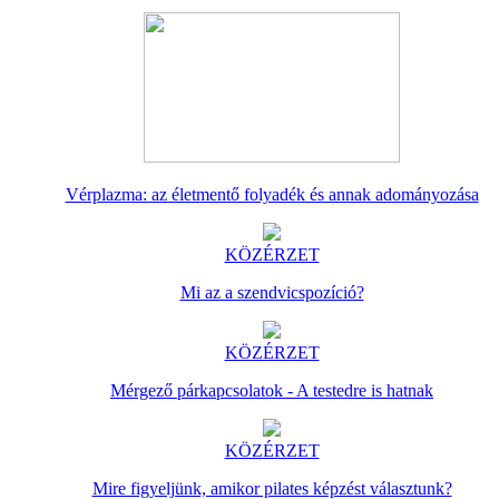
Vérplazma: az életmentő folyadék és annak adományozása
KÖZÉRZET
Mi az a szendvicspozíció?
KÖZÉRZET
Mérgező párkapcsolatok - A testedre is hatnak
KÖZÉRZET
Mire figyeljünk, amikor pilates képzést választunk?