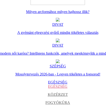
Milyen arcformához milyen hajhossz illik?
DIVAT
A gyémánt eljegyzési gyűrű mindig tökéletes választás
DIVAT
 modern női karóra? Intelligens funkciók, amelyek megkönnyítik a min
SZÉPSÉG
Mosolytervezés 2026-ban - Legyen tökéletes a fogsorod!
EGÉSZSÉG
EGÉSZSÉG
KÖZÉRZET
FOGYÓKÚRA