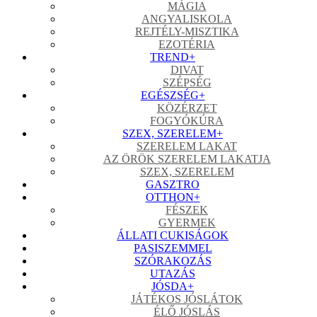
MÁGIA
ANGYALISKOLA
REJTÉLY-MISZTIKA
EZOTÉRIA
TREND
+
DIVAT
SZÉPSÉG
EGÉSZSÉG
+
KÖZÉRZET
FOGYÓKÚRA
SZEX, SZERELEM
+
SZERELEM LAKAT
AZ ÖRÖK SZERELEM LAKATJA
SZEX, SZERELEM
GASZTRO
OTTHON
+
FÉSZEK
GYERMEK
ÁLLATI CUKISÁGOK
PASISZEMMEL
SZÓRAKOZÁS
UTAZÁS
JÓSDA
+
JÁTÉKOS JÓSLÁTOK
ÉLŐ JÓSLÁS