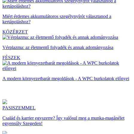
Miért érdemes akkumulátoros szegélynyírót választanod a
kertápoláshoz?
KÖZÉRZET
Vérplazma: az életmentő folyadék és annak adományozása
FÉSZEK
A modern környezetbarát megoldások - A WPC burkolatok előnyei
PASISZEMMEL
Család és karrier egyszerre? Így valósul meg a munka-magánélet
egyensúly Szegeden!