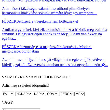
A modern környezetbarát megoldások - A WPC burkolatok előnyei
A természet közelsége, valamint az otthoni pihenőhelyek
harmonikus kialakítása sokunk számára lényeges szempont....
FÉSZEK
Segítség, a gyerekeim nem költöznek el
Amikor a gyerekek kiviszik az utolsó dobozt a házból, megszakad a
szívünk. De egyszer eljön ennek is az ideje. De mi van akkor, ha
egyálta...
FÉSZEK
A biztonság és a magánszféra kerítései - Modern
megoldások otthonában
Az otthon az a hely, ahol a saját világunkat megteremtjük, védve a
külvilág zajától. Ez az érzés azonban nemcsak a négy fal között �...
SZEMÉLYRE SZABOTT HOROSZKÓP
Adja meg születési időpontját!
VAGY