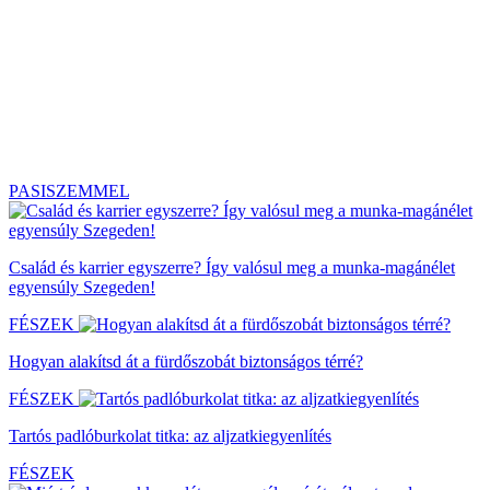
PASISZEMMEL
Család és karrier egyszerre? Így valósul meg a munka-magánélet
egyensúly Szegeden!
FÉSZEK
Hogyan alakítsd át a fürdőszobát biztonságos térré?
FÉSZEK
Tartós padlóburkolat titka: az aljzatkiegyenlítés
FÉSZEK