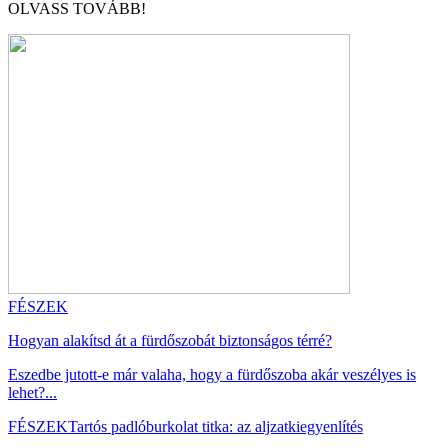
OLVASS TOVÁBB!
FÉSZEK
Hogyan alakítsd át a fürdőszobát biztonságos térré?
Eszedbe jutott-e már valaha, hogy a fürdőszoba akár veszélyes is
lehet?...
FÉSZEK
Tartós padlóburkolat titka: az aljzatkiegyenlítés