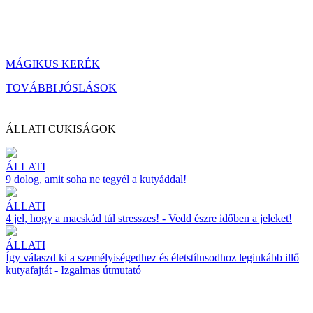
MÁGIKUS KERÉK
TOVÁBBI JÓSLÁSOK
ÁLLATI CUKISÁGOK
ÁLLATI
9 dolog, amit soha ne tegyél a kutyáddal!
ÁLLATI
4 jel, hogy a macskád túl stresszes! - Vedd észre időben a jeleket!
ÁLLATI
Így válaszd ki a személyiségedhez és életstílusodhoz leginkább illő
kutyafajtát - Izgalmas útmutató