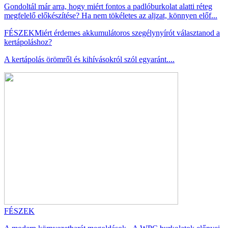
Gondoltál már arra, hogy miért fontos a padlóburkolat alatti réteg
megfelelő előkészítése? Ha nem tökéletes az aljzat, könnyen előf...
FÉSZEK
Miért érdemes akkumulátoros szegélynyírót választanod a
kertápoláshoz?
A kertápolás örömről és kihívásokról szól egyaránt....
FÉSZEK