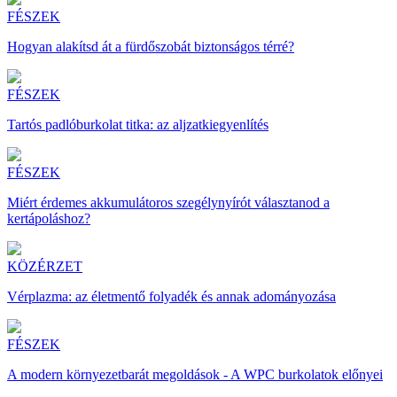
FÉSZEK
Hogyan alakítsd át a fürdőszobát biztonságos térré?
FÉSZEK
Tartós padlóburkolat titka: az aljzatkiegyenlítés
FÉSZEK
Miért érdemes akkumulátoros szegélynyírót választanod a
kertápoláshoz?
KÖZÉRZET
Vérplazma: az életmentő folyadék és annak adományozása
FÉSZEK
A modern környezetbarát megoldások - A WPC burkolatok előnyei