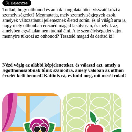
Tudtad, hogy otthonod és annak hangulata hűen visszatükrözi a
személyiségedet? Megmutatja, mely személyiségjegyek azok,
amelyek változatlanul jellemeznek életed során, és rá világít arra is,
hogy mely otthonban éreznéd magad lakályosan, és melyik az,
amelyben egyáltalán nem tudnál élni. A te személyiségedet vajon
mennyire tükrözi az otthonod? Teszteld magad és derítsd ki!
Nézd végig az alábbi képjeleneteket, és válaszd azt, amely a
legotthonosabbnak tűnik számodra, amely valóban az otthon
érzetét kelti benned! Kattints rá, és tudd meg, mit mesél rólad!