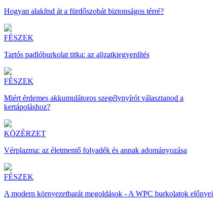
Hogyan alakítsd át a fürdőszobát biztonságos térré?
FÉSZEK
Tartós padlóburkolat titka: az aljzatkiegyenlítés
FÉSZEK
Miért érdemes akkumulátoros szegélynyírót választanod a
kertápoláshoz?
KÖZÉRZET
Vérplazma: az életmentő folyadék és annak adományozása
FÉSZEK
A modern környezetbarát megoldások - A WPC burkolatok előnyei