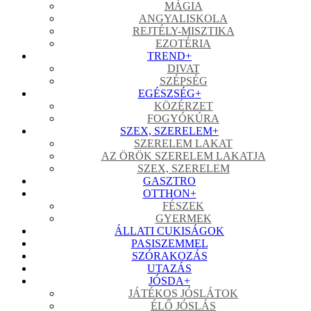
MÁGIA
ANGYALISKOLA
REJTÉLY-MISZTIKA
EZOTÉRIA
TREND
+
DIVAT
SZÉPSÉG
EGÉSZSÉG
+
KÖZÉRZET
FOGYÓKÚRA
SZEX, SZERELEM
+
SZERELEM LAKAT
AZ ÖRÖK SZERELEM LAKATJA
SZEX, SZERELEM
GASZTRO
OTTHON
+
FÉSZEK
GYERMEK
ÁLLATI CUKISÁGOK
PASISZEMMEL
SZÓRAKOZÁS
UTAZÁS
JÓSDA
+
JÁTÉKOS JÓSLÁTOK
ÉLŐ JÓSLÁS