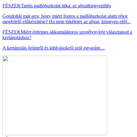
FÉSZEK
Tartós padlóburkolat titka: az aljzatkiegyenlítés
Gondoltál már arra, hogy miért fontos a padlóburkolat alatti réteg
megfelelő előkészítése? Ha nem tökéletes az aljzat, könnyen előf...
FÉSZEK
Miért érdemes akkumulátoros szegélynyírót választanod a
kertápoláshoz?
A kertápolás örömről és kihívásokról szól egyaránt....