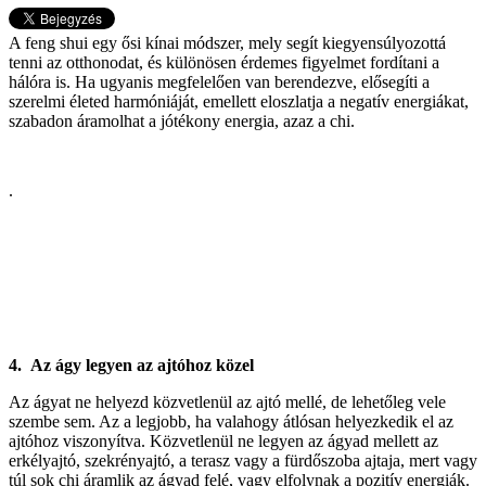
A feng shui egy ősi kínai módszer, mely segít kiegyensúlyozottá
tenni az otthonodat, és különösen érdemes figyelmet fordítani a
hálóra is. Ha ugyanis megfelelően van berendezve, elősegíti a
szerelmi életed harmóniáját, emellett eloszlatja a negatív energiákat,
szabadon áramolhat a jótékony energia, azaz a chi.
.
4.
Az ágy legyen az ajtóhoz közel
Az ágyat ne helyezd közvetlenül az ajtó mellé, de lehetőleg vele
szembe sem. Az a legjobb, ha valahogy átlósan helyezkedik el az
ajtóhoz viszonyítva. Közvetlenül ne legyen az ágyad mellett az
erkélyajtó, szekrényajtó, a terasz vagy a fürdőszoba ajtaja, mert vagy
túl sok chi áramlik az ágyad felé, vagy elfolynak a pozitív energiák.