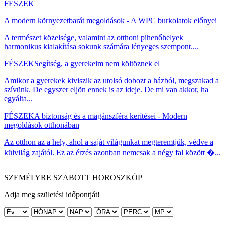
FÉSZEK
A modern környezetbarát megoldások - A WPC burkolatok előnyei
A természet közelsége, valamint az otthoni pihenőhelyek
harmonikus kialakítása sokunk számára lényeges szempont....
FÉSZEK
Segítség, a gyerekeim nem költöznek el
Amikor a gyerekek kiviszik az utolsó dobozt a házból, megszakad a
szívünk. De egyszer eljön ennek is az ideje. De mi van akkor, ha
egyálta...
FÉSZEK
A biztonság és a magánszféra kerítései - Modern
megoldások otthonában
Az otthon az a hely, ahol a saját világunkat megteremtjük, védve a
külvilág zajától. Ez az érzés azonban nemcsak a négy fal között �...
SZEMÉLYRE SZABOTT HOROSZKÓP
Adja meg születési időpontját!