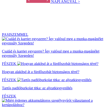
NAPI ANGYAL >
PASISZEMMEL
Család és karrier egyszerre? Így valósul meg a munka-magánélet
egyensúly Szegeden!
FÉSZEK
Hogyan alakítsd át a fürdőszobát biztonságos térré?
FÉSZEK
Tartós padlóburkolat titka: az aljzatkiegyenlítés
FÉSZEK