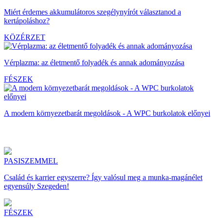
Miért érdemes akkumulátoros szegélynyírót választanod a
kertápoláshoz?
KÖZÉRZET
Vérplazma: az életmentő folyadék és annak adományozása
FÉSZEK
A modern környezetbarát megoldások - A WPC burkolatok előnyei
PASISZEMMEL
Család és karrier egyszerre? Így valósul meg a munka-magánélet
egyensúly Szegeden!
FÉSZEK