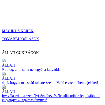
MÁGIKUS KERÉK
TOVÁBBI JÓSLÁSOK
ÁLLATI CUKISÁGOK
ÁLLATI
9 dolog, amit soha ne tegyél a kutyáddal!
ÁLLATI
4 jel, hogy a macskád túl stresszes! - Vedd észre időben a jeleket!
ÁLLATI
Így válaszd ki a személyiségedhez és életstílusodhoz leginkább illő
kutyafajtát - Izgalmas útmutató