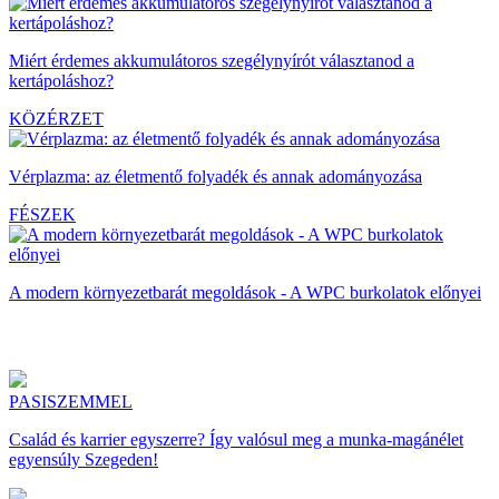
Miért érdemes akkumulátoros szegélynyírót választanod a
kertápoláshoz?
KÖZÉRZET
Vérplazma: az életmentő folyadék és annak adományozása
FÉSZEK
A modern környezetbarát megoldások - A WPC burkolatok előnyei
PASISZEMMEL
Család és karrier egyszerre? Így valósul meg a munka-magánélet
egyensúly Szegeden!