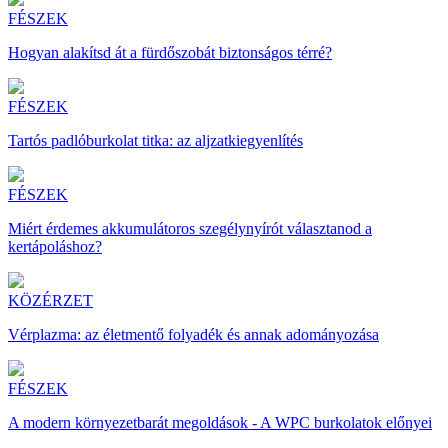
FÉSZEK
Hogyan alakítsd át a fürdőszobát biztonságos térré?
FÉSZEK
Tartós padlóburkolat titka: az aljzatkiegyenlítés
FÉSZEK
Miért érdemes akkumulátoros szegélynyírót választanod a
kertápoláshoz?
KÖZÉRZET
Vérplazma: az életmentő folyadék és annak adományozása
FÉSZEK
A modern környezetbarát megoldások - A WPC burkolatok előnyei