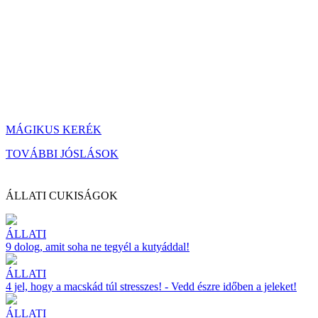
MÁGIKUS KERÉK
TOVÁBBI JÓSLÁSOK
ÁLLATI CUKISÁGOK
ÁLLATI
9 dolog, amit soha ne tegyél a kutyáddal!
ÁLLATI
4 jel, hogy a macskád túl stresszes! - Vedd észre időben a jeleket!
ÁLLATI