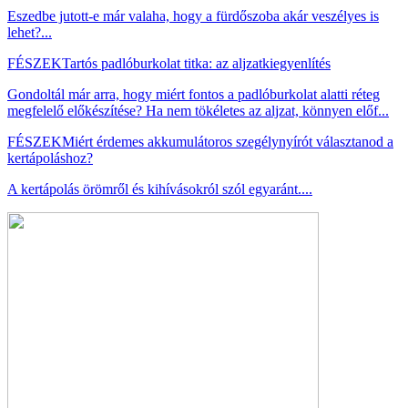
Eszedbe jutott-e már valaha, hogy a fürdőszoba akár veszélyes is
lehet?...
FÉSZEK
Tartós padlóburkolat titka: az aljzatkiegyenlítés
Gondoltál már arra, hogy miért fontos a padlóburkolat alatti réteg
megfelelő előkészítése? Ha nem tökéletes az aljzat, könnyen előf...
FÉSZEK
Miért érdemes akkumulátoros szegélynyírót választanod a
kertápoláshoz?
A kertápolás örömről és kihívásokról szól egyaránt....