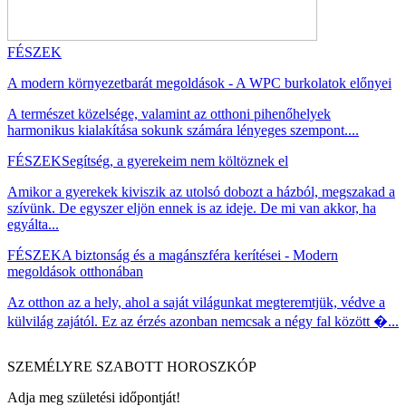
FÉSZEK
A modern környezetbarát megoldások - A WPC burkolatok előnyei
A természet közelsége, valamint az otthoni pihenőhelyek
harmonikus kialakítása sokunk számára lényeges szempont....
FÉSZEK
Segítség, a gyerekeim nem költöznek el
Amikor a gyerekek kiviszik az utolsó dobozt a házból, megszakad a
szívünk. De egyszer eljön ennek is az ideje. De mi van akkor, ha
egyálta...
FÉSZEK
A biztonság és a magánszféra kerítései - Modern
megoldások otthonában
Az otthon az a hely, ahol a saját világunkat megteremtjük, védve a
külvilág zajától. Ez az érzés azonban nemcsak a négy fal között �...
SZEMÉLYRE SZABOTT HOROSZKÓP
Adja meg születési időpontját!