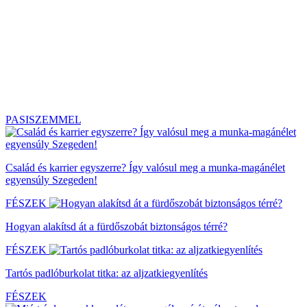
PASISZEMMEL
Család és karrier egyszerre? Így valósul meg a munka-magánélet
egyensúly Szegeden!
FÉSZEK
Hogyan alakítsd át a fürdőszobát biztonságos térré?
FÉSZEK
Tartós padlóburkolat titka: az aljzatkiegyenlítés
FÉSZEK