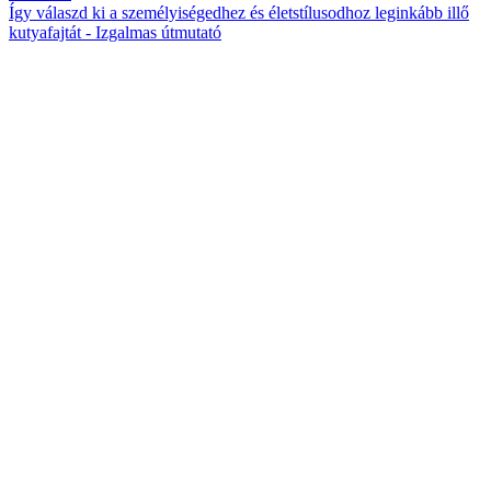
Így válaszd ki a személyiségedhez és életstílusodhoz leginkább illő
kutyafajtát - Izgalmas útmutató