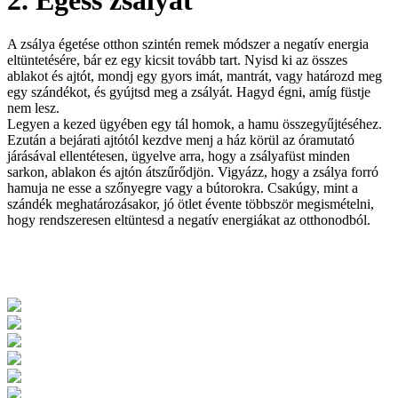
2. Égess zsályát
A zsálya égetése otthon szintén remek módszer a negatív energia
eltüntetésére, bár ez egy kicsit tovább tart. Nyisd ki az összes
ablakot és ajtót, mondj egy gyors imát, mantrát, vagy határozd meg
egy szándékot, és gyújtsd meg a zsályát. Hagyd égni, amíg füstje
nem lesz.
Legyen a kezed ügyében egy tál homok, a hamu összegyűjtéséhez.
Ezután a bejárati ajtótól kezdve menj a ház körül az óramutató
járásával ellentétesen, ügyelve arra, hogy a zsályafüst minden
sarkon, ablakon és ajtón átszűrődjön. Vigyázz, hogy a zsálya forró
hamuja ne esse a szőnyegre vagy a bútorokra. Csakúgy, mint a
szándék meghatározásakor, jó ötlet évente többször megismételni,
hogy rendszeresen eltüntesd a negatív energiákat az otthonodból.