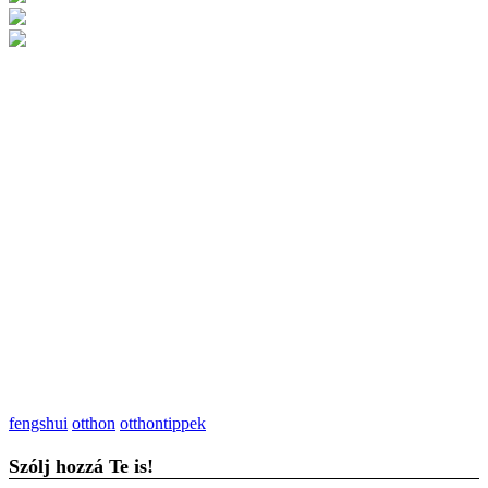
fengshui
otthon
otthontippek
Szólj hozzá Te is!