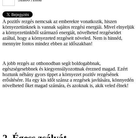
A pozitív rezgés nemcsak az emberekre vonatkozik, hiszen
környezetünknek is vannak sajátos rezgési energiái. Mivel elnyeljük
a környezetünkből származó energiát, növelheted rezgéseidet
azáltal, hogy a környezeted rezgéseit növeled. Nem is hinnéd,
mennyire fontos mindez ebben az időszakban!
A jobb rezgés az otthonodban segít boldogabbnak,
egészségesebbnek és kiegyensúlyozottnak érezned magad. Ezért
hoztunk néhány gyors tippet a környezet pozitív rezgésének
erősítésére. Ha egy kis időt szánsz a rezgések javítására, könnyedén
növelheted őket magad számára, és azoknak is, akik veled élnek!