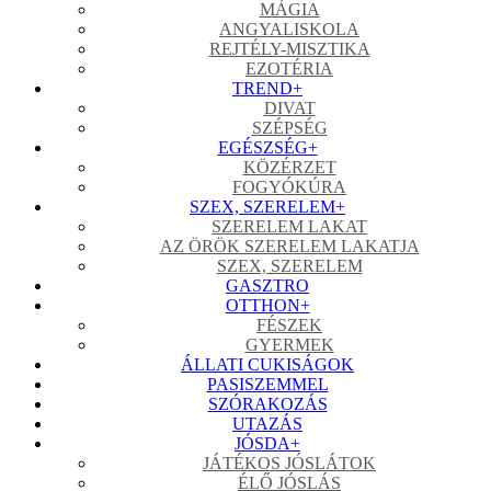
MÁGIA
ANGYALISKOLA
REJTÉLY-MISZTIKA
EZOTÉRIA
TREND
+
DIVAT
SZÉPSÉG
EGÉSZSÉG
+
KÖZÉRZET
FOGYÓKÚRA
SZEX, SZERELEM
+
SZERELEM LAKAT
AZ ÖRÖK SZERELEM LAKATJA
SZEX, SZERELEM
GASZTRO
OTTHON
+
FÉSZEK
GYERMEK
ÁLLATI CUKISÁGOK
PASISZEMMEL
SZÓRAKOZÁS
UTAZÁS
JÓSDA
+
JÁTÉKOS JÓSLÁTOK
ÉLŐ JÓSLÁS