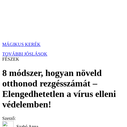
MÁGIKUS KERÉK
TOVÁBBI JÓSLÁSOK
FÉSZEK
8 módszer, hogyan növeld
otthonod rezgésszámát –
Elengedhetetlen a vírus elleni
védelemben!
Szerző:
Szabó Anna