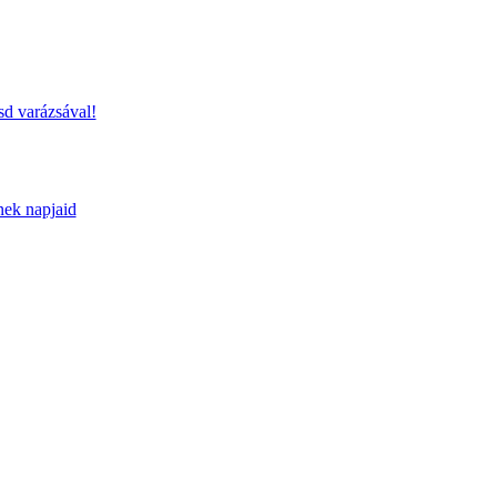
sd varázsával!
nek napjaid