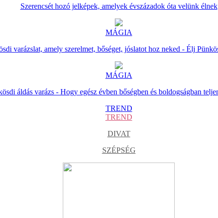
Szerencsét hozó jelképek, amelyek évszázadok óta velünk élnek
MÁGIA
sdi varázslat, amely szerelmet, bőséget, jóslatot hoz neked - Élj Pünkö
MÁGIA
ösdi áldás varázs - Hogy egész évben bőségben és boldogságban telje
TREND
TREND
DIVAT
SZÉPSÉG