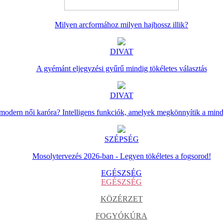
Milyen arcformához milyen hajhossz illik?
DIVAT
A gyémánt eljegyzési gyűrű mindig tökéletes választás
DIVAT
 modern női karóra? Intelligens funkciók, amelyek megkönnyítik a min
SZÉPSÉG
Mosolytervezés 2026-ban - Legyen tökéletes a fogsorod!
EGÉSZSÉG
EGÉSZSÉG
KÖZÉRZET
FOGYÓKÚRA