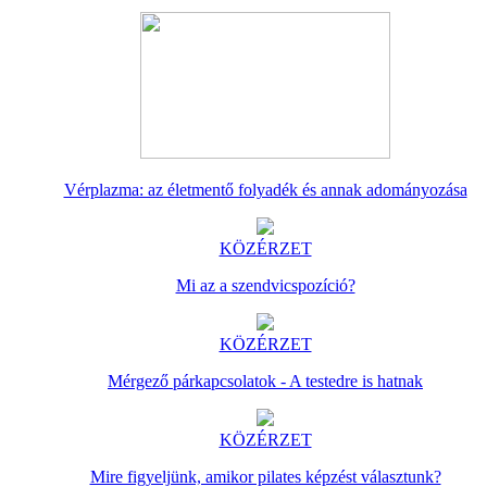
Vérplazma: az életmentő folyadék és annak adományozása
KÖZÉRZET
Mi az a szendvicspozíció?
KÖZÉRZET
Mérgező párkapcsolatok - A testedre is hatnak
KÖZÉRZET
Mire figyeljünk, amikor pilates képzést választunk?