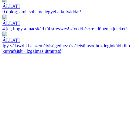
ÁLLATI
9 dolog, amit soha ne tegyél a kutyáddal!
ÁLLATI
4 jel, hogy a macskád túl stresszes! - Vedd észre időben a jeleket!
ÁLLATI
Így válaszd ki a személyiségedhez és életstílusodhoz leginkább illő
kutyafajtát - Izgalmas útmutató