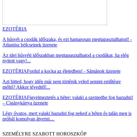
EZOTÉRIA
A húsvét a csodák időszaka, és ezt hamarosan megtapasztalhatod! -
Atlantisz bölcseinek üzenete
Az idei húsvéti időszakban megtapasztalhatod a csodákat, ha elég
nyitott vagy!...
EZOTÉRIA
Fordul a kocka az életedben! - Sámánok üzenete
Azt hitted, hogy idén már nem történik veled semmi említésre
méltó? Akkor tévedtél!...
EZOTÉRIA
Figyelmeztetés a hétre: valaki a szemedbe fog hazudni!
– Cigánykártya üzenete
Légy óvatos, mert valaki hazudni fog neked a héten és talán meg is
próbál komolyan átverni....
SZEMÉLYRE SZABOTT HOROSZKÓP