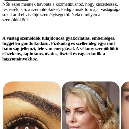
Nők ezrei mennek havonta a kozmetikushoz, hogy kiszedessék,
festessék, stb. a szemöldöküket. Pedig annak formája, vastagsága
sokat árul el viselője személyiségéről. Neked milyen a
szemöldököd?
A vastag szemöldök tulajdonosa gyakorlatias, emberséges,
független gondolkodású. Fizikailag és szellemileg egyaránt
bátorság jellemzi, tele van energiával. A vékony szemöldökű
előzékeny, tapintatos, óvatos, tiszteli és ragaszkodik a
hagyományokhoz.