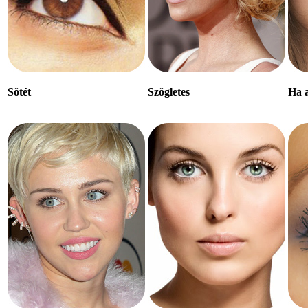
Sötét
Szögletes
Ha 