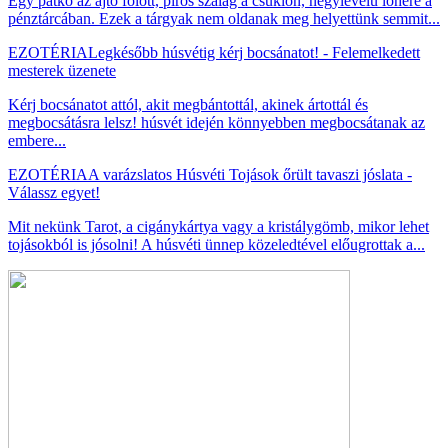
Egy patkó az ajtó fölött, piros szalag a csuklón, négylevelű lóhere a
pénztárcában. Ezek a tárgyak nem oldanak meg helyettünk semmit...
EZOTÉRIA
Legkésőbb húsvétig kérj bocsánatot! - Felemelkedett
mesterek üzenete
Kérj bocsánatot attól, akit megbántottál, akinek ártottál és
megbocsátásra lelsz! húsvét idején könnyebben megbocsátanak az
embere...
EZOTÉRIA
A varázslatos Húsvéti Tojások őrült tavaszi jóslata -
Válassz egyet!
Mit nekünk Tarot, a cigánykártya vagy a kristálygömb, mikor lehet
tojásokból is jósolni! A húsvéti ünnep közeledtével előugrottak a...