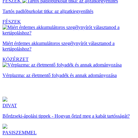
FÉSZEK
Tartós padlóburkolat titka: az aljzatkiegyenlítés
FÉSZEK
Miért érdemes akkumulátoros szegélynyírót választanod a
kertápoláshoz?
KÖZÉRZET
Vérplazma: az életmentő folyadék és annak adományozása
DIVAT
Bőrdzseki-ápolási tippek - Hogyan őrizd meg a kabát tartósságát?
PASISZEMMEL