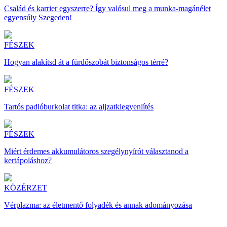
Család és karrier egyszerre? Így valósul meg a munka-magánélet
egyensúly Szegeden!
FÉSZEK
Hogyan alakítsd át a fürdőszobát biztonságos térré?
FÉSZEK
Tartós padlóburkolat titka: az aljzatkiegyenlítés
FÉSZEK
Miért érdemes akkumulátoros szegélynyírót választanod a
kertápoláshoz?
KÖZÉRZET
Vérplazma: az életmentő folyadék és annak adományozása