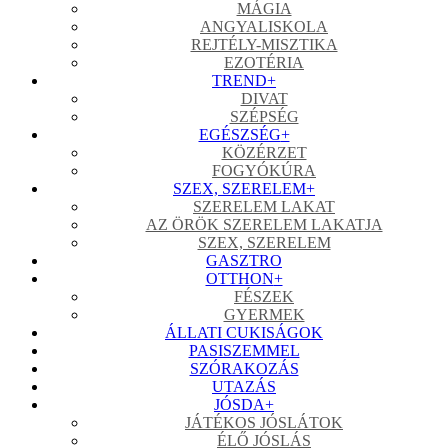
MÁGIA
ANGYALISKOLA
REJTÉLY-MISZTIKA
EZOTÉRIA
TREND
+
DIVAT
SZÉPSÉG
EGÉSZSÉG
+
KÖZÉRZET
FOGYÓKÚRA
SZEX, SZERELEM
+
SZERELEM LAKAT
AZ ÖRÖK SZERELEM LAKATJA
SZEX, SZERELEM
GASZTRO
OTTHON
+
FÉSZEK
GYERMEK
ÁLLATI CUKISÁGOK
PASISZEMMEL
SZÓRAKOZÁS
UTAZÁS
JÓSDA
+
JÁTÉKOS JÓSLÁTOK
ÉLŐ JÓSLÁS