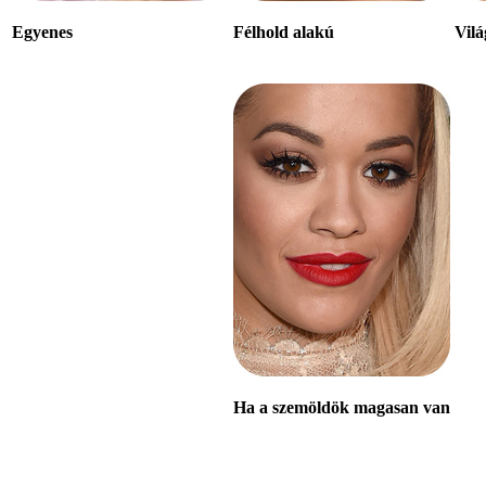
Egyenes
Félhold alakú
Vilá
Ha a szemöldök
magasan van