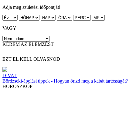
Adja meg születési időpontját!
VAGY
KÉREM AZ ELEMZÉST
EZT EL KELL OLVASNOD
DIVAT
Bőrdzseki-ápolási tippek - Hogyan őrizd meg a kabát tartósságát?
HOROSZKÓP