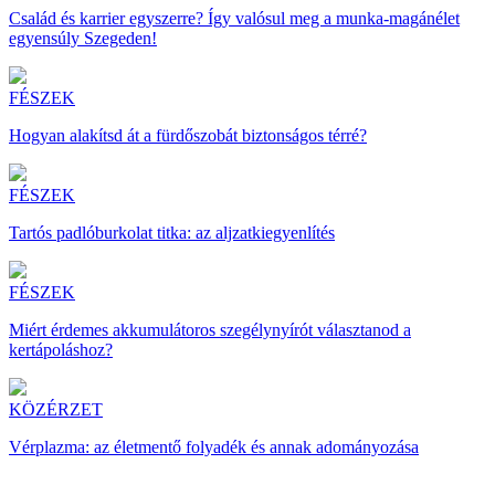
Család és karrier egyszerre? Így valósul meg a munka-magánélet
egyensúly Szegeden!
FÉSZEK
Hogyan alakítsd át a fürdőszobát biztonságos térré?
FÉSZEK
Tartós padlóburkolat titka: az aljzatkiegyenlítés
FÉSZEK
Miért érdemes akkumulátoros szegélynyírót választanod a
kertápoláshoz?
KÖZÉRZET
Vérplazma: az életmentő folyadék és annak adományozása