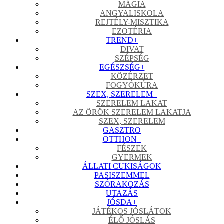
MÁGIA
ANGYALISKOLA
REJTÉLY-MISZTIKA
EZOTÉRIA
TREND
+
DIVAT
SZÉPSÉG
EGÉSZSÉG
+
KÖZÉRZET
FOGYÓKÚRA
SZEX, SZERELEM
+
SZERELEM LAKAT
AZ ÖRÖK SZERELEM LAKATJA
SZEX, SZERELEM
GASZTRO
OTTHON
+
FÉSZEK
GYERMEK
ÁLLATI CUKISÁGOK
PASISZEMMEL
SZÓRAKOZÁS
UTAZÁS
JÓSDA
+
JÁTÉKOS JÓSLÁTOK
ÉLŐ JÓSLÁS