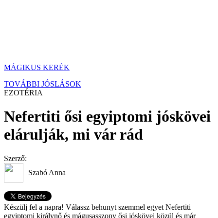
MÁGIKUS KERÉK
TOVÁBBI JÓSLÁSOK
EZOTÉRIA
Nefertiti ősi egyiptomi jóskövei
elárulják, mi vár rád
Szerző:
Szabó Anna
Készülj fel a napra! Válassz behunyt szemmel egyet Nefertiti
egyiptomi királynő és mágusasszony ősi jóskövei közül és már