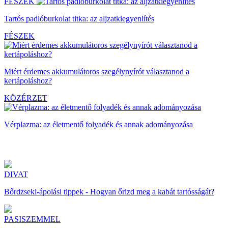
FÉSZEK
Tartós padlóburkolat titka: az aljzatkiegyenlítés
FÉSZEK
Miért érdemes akkumulátoros szegélynyírót választanod a
kertápoláshoz?
KÖZÉRZET
Vérplazma: az életmentő folyadék és annak adományozása
DIVAT
Bőrdzseki-ápolási tippek - Hogyan őrizd meg a kabát tartósságát?
PASISZEMMEL