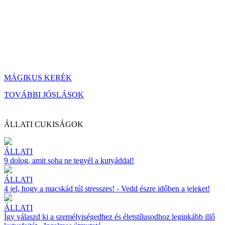
MÁGIKUS KERÉK
TOVÁBBI JÓSLÁSOK
ÁLLATI CUKISÁGOK
ÁLLATI
9 dolog, amit soha ne tegyél a kutyáddal!
ÁLLATI
4 jel, hogy a macskád túl stresszes! - Vedd észre időben a jeleket!
ÁLLATI
Így válaszd ki a személyiségedhez és életstílusodhoz leginkább illő