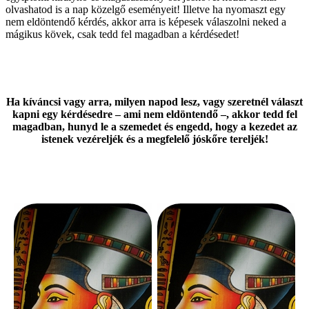
olvashatod is a nap közelgő eseményeit! Illetve ha nyomaszt egy
nem eldöntendő kérdés, akkor arra is képesek válaszolni neked a
mágikus kövek, csak tedd fel magadban a kérdésedet!
Ha kíváncsi vagy arra, milyen napod lesz, vagy szeretnél választ
kapni egy kérdésedre – ami nem eldöntendő –, akkor tedd fel
magadban, hunyd le a szemedet és engedd, hogy a kezedet az
istenek vezéreljék és a megfelelő jóskőre tereljék!