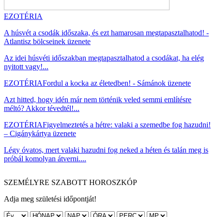
EZOTÉRIA
A húsvét a csodák időszaka, és ezt hamarosan megtapasztalhatod! -
Atlantisz bölcseinek üzenete
Az idei húsvéti időszakban megtapasztalhatod a csodákat, ha elég
nyitott vagy!...
EZOTÉRIA
Fordul a kocka az életedben! - Sámánok üzenete
Azt hitted, hogy idén már nem történik veled semmi említésre
méltó? Akkor tévedtél!...
EZOTÉRIA
Figyelmeztetés a hétre: valaki a szemedbe fog hazudni!
– Cigánykártya üzenete
Légy óvatos, mert valaki hazudni fog neked a héten és talán meg is
próbál komolyan átverni....
SZEMÉLYRE SZABOTT HOROSZKÓP
Adja meg születési időpontját!