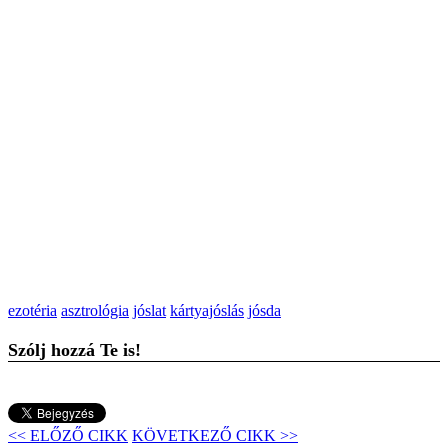
ezotéria
asztrológia
jóslat
kártyajóslás
jósda
Szólj hozzá Te is!
<< ELŐZŐ CIKK
KÖVETKEZŐ CIKK >>