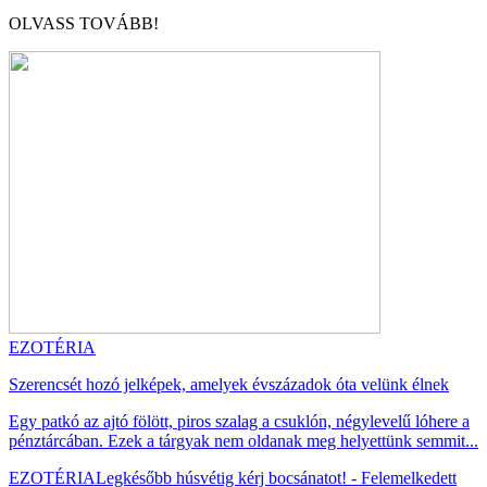
OLVASS TOVÁBB!
EZOTÉRIA
Szerencsét hozó jelképek, amelyek évszázadok óta velünk élnek
Egy patkó az ajtó fölött, piros szalag a csuklón, négylevelű lóhere a
pénztárcában. Ezek a tárgyak nem oldanak meg helyettünk semmit...
EZOTÉRIA
Legkésőbb húsvétig kérj bocsánatot! - Felemelkedett