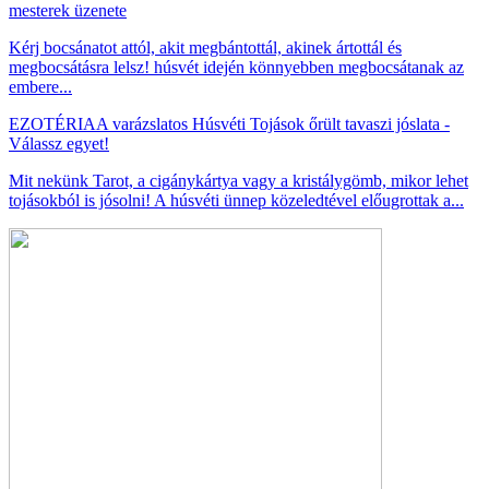
mesterek üzenete
Kérj bocsánatot attól, akit megbántottál, akinek ártottál és
megbocsátásra lelsz! húsvét idején könnyebben megbocsátanak az
embere...
EZOTÉRIA
A varázslatos Húsvéti Tojások őrült tavaszi jóslata -
Válassz egyet!
Mit nekünk Tarot, a cigánykártya vagy a kristálygömb, mikor lehet
tojásokból is jósolni! A húsvéti ünnep közeledtével előugrottak a...