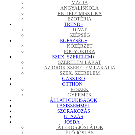
MÁGIA
ANGYALISKOLA
REJTÉLY-MISZTIKA
EZOTÉRIA
TREND
+
DIVAT
SZÉPSÉG
EGÉSZSÉG
+
KÖZÉRZET
FOGYÓKÚRA
SZEX, SZERELEM
+
SZERELEM LAKAT
AZ ÖRÖK SZERELEM LAKATJA
SZEX, SZERELEM
GASZTRO
OTTHON
+
FÉSZEK
GYERMEK
ÁLLATI CUKISÁGOK
PASISZEMMEL
SZÓRAKOZÁS
UTAZÁS
JÓSDA
+
JÁTÉKOS JÓSLÁTOK
ÉLŐ JÓSLÁS