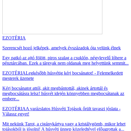
EZOTÉRIA
Szerencsét hozó jelképek, amelyek évszázadok óta velünk élnek
Egy patkó az ajtó fölött, piros szalag a csuklón, négylevelű lóhere a
pénztárcában. Ezek a tárgyak nem oldanak meg helyettünk semmit...
EZOTÉRIA
Legkésőbb húsvétig kérj bocsánatot! - Felemelkedett
mesterek üzenete
Kérj bocsánatot attól, akit megbántottál, akinek ártottál és
megbocsátásra lelsz! húsvét idején könnyebben megbocsátanak az
embere...
EZOTÉRIA
A varázslatos Húsvéti Tojások őrült tavaszi jóslata -
Válassz egyet!
Mit nekünk Tarot, a cigánykártya vagy a kristálygömb, mikor lehet
tojásokból is jósolni! A húsvéti ünnep közeledtével előugrottak a...