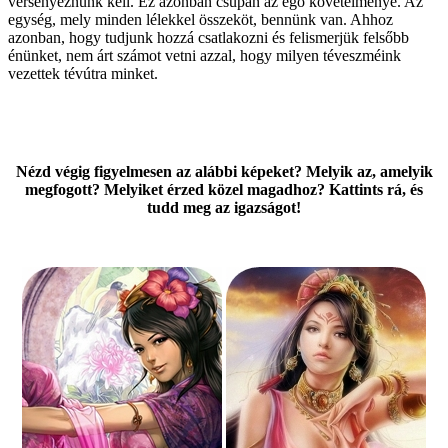
versenyeznünk kell. Ez azonban csupán az ego követelménye. Az
egység, mely minden lélekkel összeköt, bennünk van. Ahhoz
azonban, hogy tudjunk hozzá csatlakozni és felismerjük felsőbb
énünket, nem árt számot vetni azzal, hogy milyen téveszméink
vezettek tévútra minket.
Nézd végig figyelmesen az alábbi képeket? Melyik az, amelyik
megfogott? Melyiket érzed közel magadhoz? Kattints rá, és
tudd meg az igazságot!