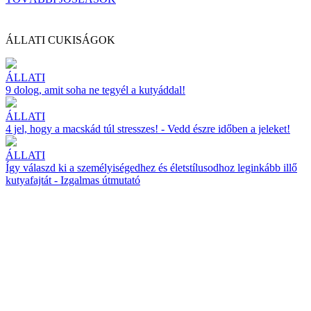
ÁLLATI CUKISÁGOK
ÁLLATI
9 dolog, amit soha ne tegyél a kutyáddal!
ÁLLATI
4 jel, hogy a macskád túl stresszes! - Vedd észre időben a jeleket!
ÁLLATI
Így válaszd ki a személyiségedhez és életstílusodhoz leginkább illő
kutyafajtát - Izgalmas útmutató