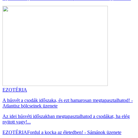
EZOTÉRIA
A húsvét a csodák időszaka, és ezt hamarosan megtapasztalhatod! -
Atlantisz bölcseinek üzenete
Az idei húsvéti időszakban megtapasztalhatod a csodákat, ha elég
nyitott vagy!...
EZOTÉRIA
Fordul a kocka az életedben! - Sámánok üzenete