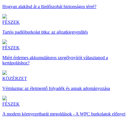
Hogyan alakítsd át a fürdőszobát biztonságos térré?
FÉSZEK
Tartós padlóburkolat titka: az aljzatkiegyenlítés
FÉSZEK
Miért érdemes akkumulátoros szegélynyírót választanod a
kertápoláshoz?
KÖZÉRZET
Vérplazma: az életmentő folyadék és annak adományozása
FÉSZEK
A modern környezetbarát megoldások - A WPC burkolatok előnyei