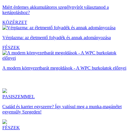
Miért érdemes akkumulátoros szegélynyírót választanod a
kertápoláshoz?
KÖZÉRZET
Vérplazma: az életmentő folyadék és annak adományozása
FÉSZEK
A modern környezetbarát megoldások - A WPC burkolatok előnyei
PASISZEMMEL
Család és karrier egyszerre? Így valósul meg a munka-magánélet
egyensúly Szegeden!
FÉSZEK