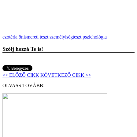
ezotéria
önismereti teszt
személyiségteszt
pszichológia
Szólj hozzá Te is!
<< ELŐZŐ CIKK
KÖVETKEZŐ CIKK >>
OLVASS TOVÁBB!