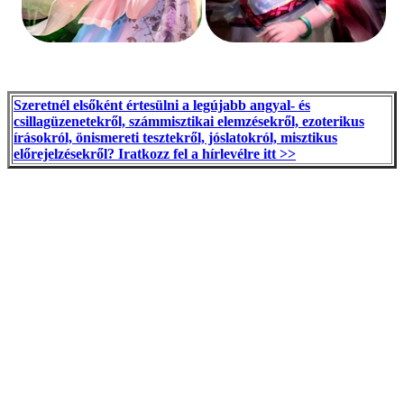
Szeretnél elsőként értesülni a legújabb angyal- és
csillagüzenetekről, számmisztikai elemzésekről, ezoterikus
írásokról, önismereti tesztekről, jóslatokról, misztikus
előrejelzésekről? Iratkozz fel a hírlevélre itt >>