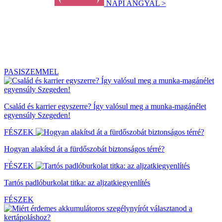
NAPI ANGYAL >
PASISZEMMEL
Család és karrier egyszerre? Így valósul meg a munka-magánélet
egyensúly Szegeden!
FÉSZEK
Hogyan alakítsd át a fürdőszobát biztonságos térré?
FÉSZEK
Tartós padlóburkolat titka: az aljzatkiegyenlítés
FÉSZEK