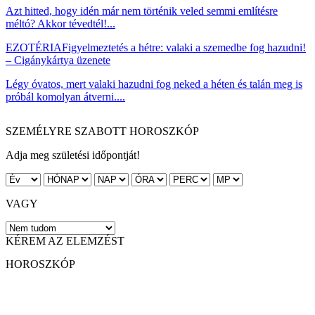
Azt hitted, hogy idén már nem történik veled semmi említésre
méltó? Akkor tévedtél!...
EZOTÉRIA
Figyelmeztetés a hétre: valaki a szemedbe fog hazudni!
– Cigánykártya üzenete
Légy óvatos, mert valaki hazudni fog neked a héten és talán meg is
próbál komolyan átverni....
SZEMÉLYRE SZABOTT HOROSZKÓP
Adja meg születési időpontját!
VAGY
KÉREM AZ ELEMZÉST
HOROSZKÓP