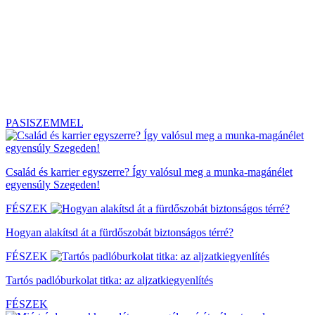
PASISZEMMEL
Család és karrier egyszerre? Így valósul meg a munka-magánélet
egyensúly Szegeden!
FÉSZEK
Hogyan alakítsd át a fürdőszobát biztonságos térré?
FÉSZEK
Tartós padlóburkolat titka: az aljzatkiegyenlítés
FÉSZEK