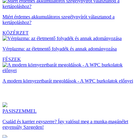
Miért érdemes akkumulátoros szegélynyírót választanod a
kertápoláshoz?
KÖZÉRZET
Vérplazma: az életmentő folyadék és annak adományozása
FÉSZEK
A modern környezetbarát megoldások - A WPC burkolatok előnyei
PASISZEMMEL
Család és karrier egyszerre? Így valósul meg a munka-magánélet
egyensúly Szegeden!