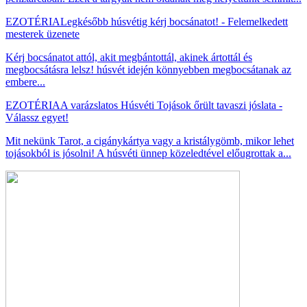
EZOTÉRIA
Legkésőbb húsvétig kérj bocsánatot! - Felemelkedett
mesterek üzenete
Kérj bocsánatot attól, akit megbántottál, akinek ártottál és
megbocsátásra lelsz! húsvét idején könnyebben megbocsátanak az
embere...
EZOTÉRIA
A varázslatos Húsvéti Tojások őrült tavaszi jóslata -
Válassz egyet!
Mit nekünk Tarot, a cigánykártya vagy a kristálygömb, mikor lehet
tojásokból is jósolni! A húsvéti ünnep közeledtével előugrottak a...