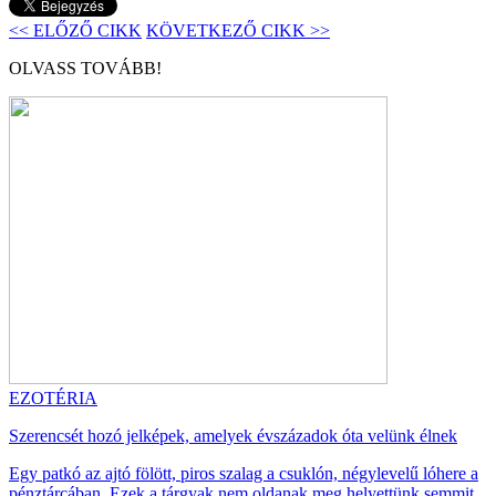
<< ELŐZŐ CIKK
KÖVETKEZŐ CIKK >>
OLVASS TOVÁBB!
EZOTÉRIA
Szerencsét hozó jelképek, amelyek évszázadok óta velünk élnek
Egy patkó az ajtó fölött, piros szalag a csuklón, négylevelű lóhere a
pénztárcában. Ezek a tárgyak nem oldanak meg helyettünk semmit...