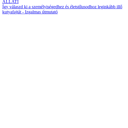
ÁLLATI
Így válaszd ki a személyiségedhez és életstílusodhoz leginkább illő
kutyafajtát - Izgalmas útmutató