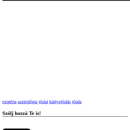
ezotéria
asztrológia
jóslat
kártyajóslás
jósda
Szólj hozzá Te is!