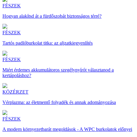
FÉSZEK
Hogyan alakítsd át a fürdőszobát biztonságos térré?
FÉSZEK
Tartós padlóburkolat titka: az aljzatkiegyenlítés
FÉSZEK
Miért érdemes akkumulátoros szegélynyírót választanod a
kertápoláshoz?
KÖZÉRZET
Vérplazma: az életmentő folyadék és annak adományozása
FÉSZEK
A modern környezetbarát megoldások - A WPC burkolatok előnyei