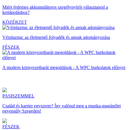
Miért érdemes akkumulátoros szegélynyírót választanod a
kertápoláshoz?
KÖZÉRZET
Vérplazma: az életmentő folyadék és annak adományozása
FÉSZEK
A modern környezetbarát megoldások - A WPC burkolatok előnyei
PASISZEMMEL
Család és karrier egyszerre? Így valósul meg a munka-magánélet
egyensúly Szegeden!
FÉSZEK