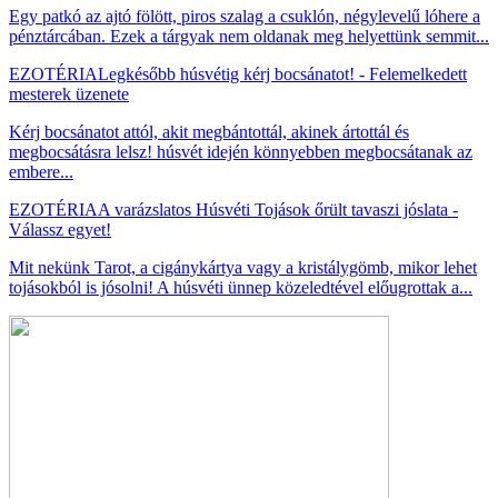
Egy patkó az ajtó fölött, piros szalag a csuklón, négylevelű lóhere a
pénztárcában. Ezek a tárgyak nem oldanak meg helyettünk semmit...
EZOTÉRIA
Legkésőbb húsvétig kérj bocsánatot! - Felemelkedett
mesterek üzenete
Kérj bocsánatot attól, akit megbántottál, akinek ártottál és
megbocsátásra lelsz! húsvét idején könnyebben megbocsátanak az
embere...
EZOTÉRIA
A varázslatos Húsvéti Tojások őrült tavaszi jóslata -
Válassz egyet!
Mit nekünk Tarot, a cigánykártya vagy a kristálygömb, mikor lehet
tojásokból is jósolni! A húsvéti ünnep közeledtével előugrottak a...