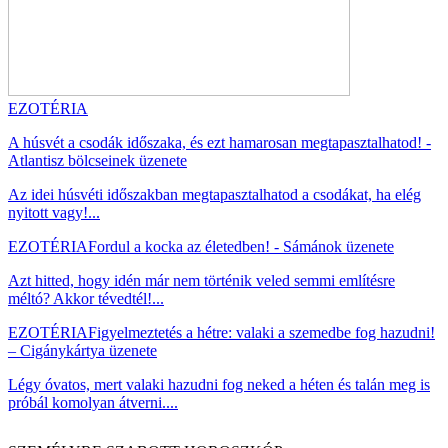
EZOTÉRIA
A húsvét a csodák időszaka, és ezt hamarosan megtapasztalhatod! -
Atlantisz bölcseinek üzenete
Az idei húsvéti időszakban megtapasztalhatod a csodákat, ha elég
nyitott vagy!...
EZOTÉRIA
Fordul a kocka az életedben! - Sámánok üzenete
Azt hitted, hogy idén már nem történik veled semmi említésre
méltó? Akkor tévedtél!...
EZOTÉRIA
Figyelmeztetés a hétre: valaki a szemedbe fog hazudni!
– Cigánykártya üzenete
Légy óvatos, mert valaki hazudni fog neked a héten és talán meg is
próbál komolyan átverni....