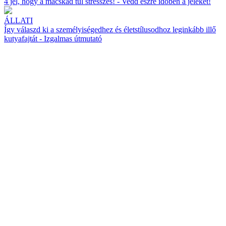
4 jel, hogy a macskád túl stresszes! - Vedd észre időben a jeleket!
ÁLLATI
Így válaszd ki a személyiségedhez és életstílusodhoz leginkább illő
kutyafajtát - Izgalmas útmutató