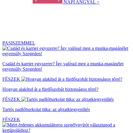
NAPI ANGYAL >
PASISZEMMEL
Család és karrier egyszerre? Így valósul meg a munka-magánélet
egyensúly Szegeden!
FÉSZEK
Hogyan alakítsd át a fürdőszobát biztonságos térré?
FÉSZEK
Tartós padlóburkolat titka: az aljzatkiegyenlítés
FÉSZEK