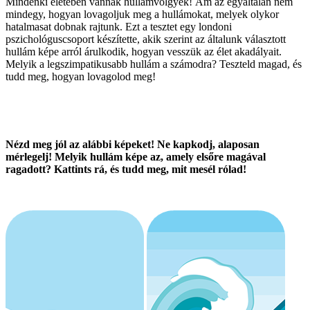
Mindenki életében vannak hullámvölgyek! Ám az egyáltalán nem
mindegy, hogyan lovagoljuk meg a hullámokat, melyek olykor
hatalmasat dobnak rajtunk. Ezt a tesztet egy londoni
pszichológuscsoport készítette, akik szerint az általunk választott
hullám képe arról árulkodik, hogyan vesszük az élet akadályait.
Melyik a legszimpatikusabb hullám a számodra? Teszteld magad, és
tudd meg, hogyan lovagolod meg!
Nézd meg jól az alábbi képeket! Ne kapkodj, alaposan
mérlegelj! Melyik hullám képe az, amely elsőre magával
ragadott? Kattints rá, és tudd meg, mit mesél rólad!