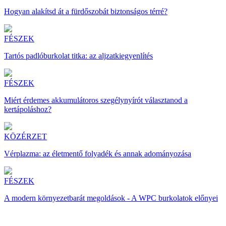
Hogyan alakítsd át a fürdőszobát biztonságos térré?
FÉSZEK
Tartós padlóburkolat titka: az aljzatkiegyenlítés
FÉSZEK
Miért érdemes akkumulátoros szegélynyírót választanod a
kertápoláshoz?
KÖZÉRZET
Vérplazma: az életmentő folyadék és annak adományozása
FÉSZEK
A modern környezetbarát megoldások - A WPC burkolatok előnyei