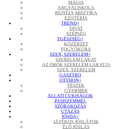
MÁGIA
ANGYALISKOLA
REJTÉLY-MISZTIKA
EZOTÉRIA
TREND
+
DIVAT
SZÉPSÉG
EGÉSZSÉG
+
KÖZÉRZET
FOGYÓKÚRA
SZEX, SZERELEM
+
SZERELEM LAKAT
AZ ÖRÖK SZERELEM LAKATJA
SZEX, SZERELEM
GASZTRO
OTTHON
+
FÉSZEK
GYERMEK
ÁLLATI CUKISÁGOK
PASISZEMMEL
SZÓRAKOZÁS
UTAZÁS
JÓSDA
+
JÁTÉKOS JÓSLÁTOK
ÉLŐ JÓSLÁS