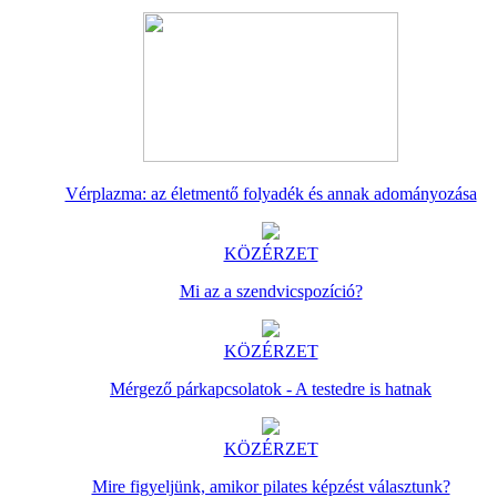
Vérplazma: az életmentő folyadék és annak adományozása
KÖZÉRZET
Mi az a szendvicspozíció?
KÖZÉRZET
Mérgező párkapcsolatok - A testedre is hatnak
KÖZÉRZET
Mire figyeljünk, amikor pilates képzést választunk?