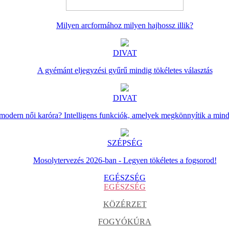
Milyen arcformához milyen hajhossz illik?
DIVAT
A gyémánt eljegyzési gyűrű mindig tökéletes választás
DIVAT
 modern női karóra? Intelligens funkciók, amelyek megkönnyítik a min
SZÉPSÉG
Mosolytervezés 2026-ban - Legyen tökéletes a fogsorod!
EGÉSZSÉG
EGÉSZSÉG
KÖZÉRZET
FOGYÓKÚRA