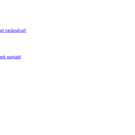
sd varázsával!
nek napjaid