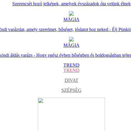
Szerencsét hozó jelképek, amelyek évszázadok óta velünk élnek
MÁGIA
sdi varázslat, amely szerelmet, bőséget, jóslatot hoz neked - Élj Pünkö
MÁGIA
ösdi áldás varázs - Hogy egész évben bőségben és boldogságban telje
TREND
TREND
DIVAT
SZÉPSÉG